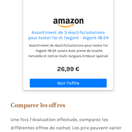
Assortiment de 3 réactifs/solutions
pour tester l'or et l'argent - Argent-18-24
carats - Avec pierre de touche naturelle
Assortiment de réactifs/solutions pour tester l'or
et notice multi-langues - Expertise
- Argent-18-24 carats Avec pierre de touche
pour bijoux, pièces, lingotins - 2,5ml
naturelle et notice multi-langues Embout spatule
très simple - Permets une centaine de tests
Flacon en verre épais de qualité
26,99 €
Comparer les offres
Une fois l’évaluation effectuée, comparez les
différentes offres de rachat. Les prix peuvent varier