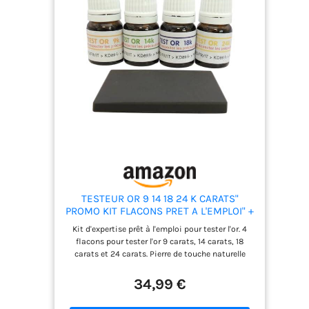
TESTEUR OR 9 14 18 24 K CARATS"
PROMO KIT FLACONS PRET A L'EMPLOI" +
PIERRE DE TOUCHE NATURELLE
Kit d'expertise prêt à l'emploi pour tester l'or. 4
50x40mm + GUIDE EXPERTISE OFFERT
flacons pour tester l'or 9 carats, 14 carats, 18
(TEST TESTING GOLD STONE)
carats et 24 carats. Pierre de touche naturelle
50x40mm. 1 mode d'emploi en français avec
photos. Kit confectionné en France par Groupe
34,99 €
KD89.