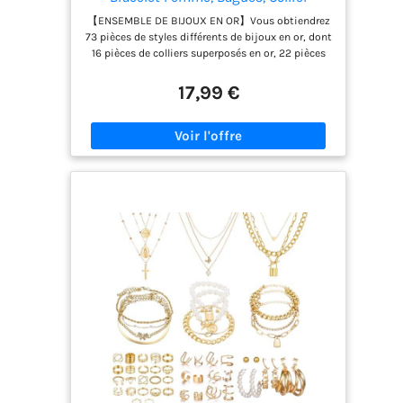
Femme Or, Ear Cuff, Boucles d'Oreilles
【ENSEMBLE DE BIJOUX EN OR】Vous obtiendrez
Créoles, Lot de Fantaisie Bijoux
73 pièces de styles différents de bijoux en or, dont
Réglable
16 pièces de colliers superposés en or, 22 pièces
d'ensembles de bagues d'articulation, 12 pièces
de boucles d'oreilles, 12 pièces de boucles
17,99 €
d'oreilles en or et 11 pièces de bracelets en or. Un
bel ensemble complet à ajouter à votre collection
de bijoux. Chaque style a un style différent pour
répondre aux différents besoins vestimentaires
quotidiens des femmes. 【BIJOUX EN OR À LA
MODE】Spécialement conçus pour les divers
besoins des femmes, ces ensembles de bijoux en
or pour femmes présentent des styles et des
tailles réglables pour vous assurer un ajustement
confortable. Que vous assistiez à une occasion
professionnelle/formelle ou quotidienne, ces
parures de bijoux en or dégageront un look
polyvalent et élégant. 【PLUSIEURS TAILLES】Ces
parures de bijoux pour femme sont conçues en
tenant compte des divers besoins des femmes et
sont réglables en taille pour garantir un
ajustement parfait pour tout le monde. Que vous
les portiez au travail ou lors d'un événement
formel, les bijoux en or et en argent offrent