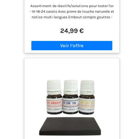
18-24 carats - Avec pierre de touche
Assortiment de réactifs/solutions pour tester l'or
naturelle et notice multi-langues -
- 14-18-24 carats Avec pierre de touche naturelle et
Expertise pour bijoux, pièces, lingotins
notice multi-langues Embout compte gouttes -
- 2,5ml
Permets une centaine de tests Flacon en verre
épais de qualité
24,99 €