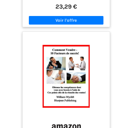
besoin de formation professionnelle ou
23,29 €
d’équipement sophistiqué. testeur d’or portable,
kits de test d’or Conçu pour un usage : ce kit de
test de bijoux est conçu pour de multiples
utilisations grâce à sa pierre de test de métaux
robuste, offrant des performances fiables lors de
contrôles répétés. kit de test de bijoux
professionnel, testeurs d'or Fonction magnétique
facile à utiliser : ce kit de test de bijoux avec
aimant permet de détecter rapidement les
métaux de base, simplifiant ainsi le processus de
différenciation et améliorant votre expérience
d'utilisation. kit de test de métaux pour bijoux,
outil de test d'or Pierre de test réutilisable : cette
grande pierre de test pour l’or peut être utilisée à
plusieurs reprises, garantissant efficacité et
fiabilité pour les tests de bijoux et les travaux
d’orfèvrerie fil du temps. kit de test pour l’or et
l’argent, outil de test portable pour bijoux
Réponse rapide : notre équipement de test de
bijoux fournit des résultats rapides pour l’or,
l’argent et le platine, ce qui est pratique pour
ceux qui ont besoin de résultats immédiats dans
divers environnements. pierre de test pour l’or de
grande taille, kit de test pour l’argent pour bijoux