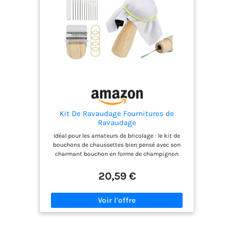
Kit De Ravaudage Fournitures de
Ravaudage
Idéal pour les amateurs de bricolage : le kit de
bouchons de chaussettes bien pensé avec son
charmant bouchon en forme de champignon
permet d'activités partagées sans écran. C'est un
cadeau significatif et créatif pour tous ceux qui
20,59 €
aiment faire leurs propres mains. Application
facile étape par étape : le kit de réparation
simplifie les réparations en étirant, fixant, enfiler
et tisser en quatre étapes. Il permet aux
utilisateurs de développer leur créativité et leurs