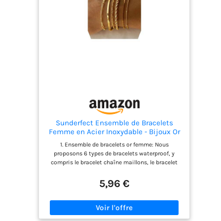
de haute qualité, à faible taux d'allergie et ne
sont pas faciles à rouiller ou à oxyder. Matériau
robuste, ces bijoux plaqués or sont durables et
dureront longtemps. 【Cadeau IdéAl】 L'ensemble
est le meilleur cadeau d'anniversaire pour les
amis, les amoureux, les couples, la mère ou votre
propre récompense. Idéal pour un anniversaire, la
Saint-Valentin, la fête des mères, un anniversaire
ou d'autres festivals surprise.
Sunderfect Ensemble de Bracelets
Femme en Acier Inoxydable - Bijoux Or
Étanche - Style Cuban Paper Clip
1. Ensemble de bracelets or femme: Nous
proposons 6 types de bracelets waterproof, y
compris le bracelet chaîne maillons, le bracelet
hermès, le bracelet figaro, le bracelet corde, le
bracelet boxe, et le bracelet satellite, parfait pour
5,96 €
être portés seuls ou combinés. 2. Ensemble de
bracelets réglables femme: Le design réglable de
ces bracelets plaqués or convient idéalement à
votre poignet et convient à tous les âges et à