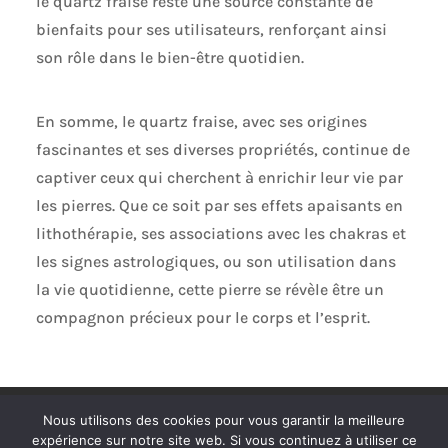
le quartz fraise reste une source constante de
bienfaits pour ses utilisateurs, renforçant ainsi
son rôle dans le bien-être quotidien.
En somme, le quartz fraise, avec ses origines
fascinantes et ses diverses propriétés, continue de
captiver ceux qui cherchent à enrichir leur vie par
les pierres. Que ce soit par ses effets apaisants en
lithothérapie, ses associations avec les chakras et
les signes astrologiques, ou son utilisation dans
la vie quotidienne, cette pierre se révèle être un
compagnon précieux pour le corps et l’esprit.
Politique de confidentialité
Mentions légales
Nous utilisons des cookies pour vous garantir la meilleure
Plan de site
Contact
expérience sur notre site web. Si vous continuez à utiliser ce