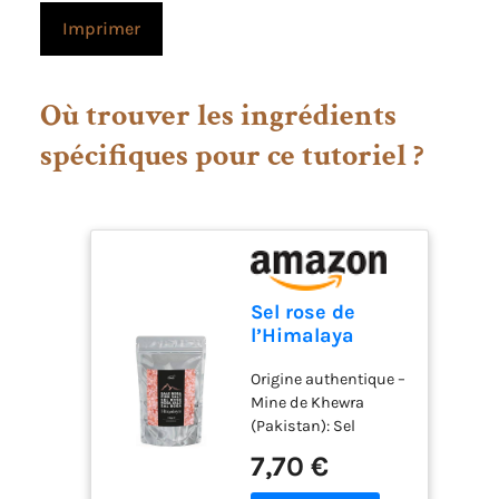
Imprimer
Où trouver les ingrédients
spécifiques pour ce tutoriel ?
Sel rose de
l’Himalaya
cristaux 1 kg –
Origine authentique –
teinte naturelle
Mine de Khewra
variable – sel
(Pakistan): Sel
pur non raffiné
cristallin naturel
– idéal pour
7,70 €
extrait de l’un des
moulin – sans
gisements les plus