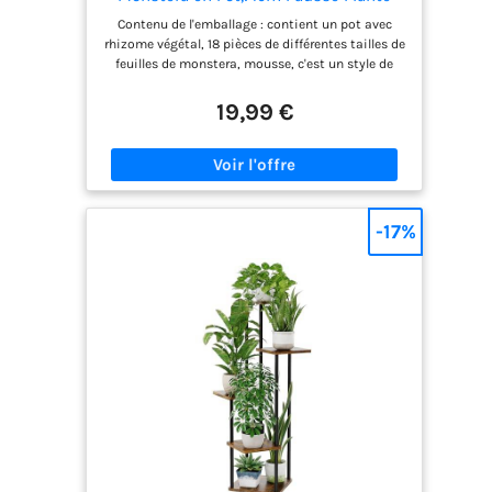
Idéal pour la Décoration de Salon,
Contenu de l'emballage : contient un pot avec
Chambre, Bureau et Jardin（1 Pot）
rhizome végétal, 18 pièces de différentes tailles de
feuilles de monstera, mousse, c'est un style de
bricolage, selon vos besoins pour assembler nos
plantes artificielles décorativas grandes. Taille et
19,99 €
style : les pots mesurent 12,4 cm de haut, 10,9 cm
de large, les plantes monstera mesurent 71,1 cm
de haut, nos faux arbres d'intérieur sont
parfaitement proportionnés pour s'adapter à
n'importe quelle étagère ou bureau. Le design
unique de pot noir et doré ajoute une beauté haut
-17%
de gamme à votre intérieur Charme polyvalent :
qu'il s'agisse d'une décoration de salon, de bureau
ou de ferme, nos plantes artificielles d'intérieur
apportent nature et esthétique à n'importe quelle
pièce, créant une atmosphère chaleureuse et
accueillante Sans entretien : profitez de la beauté
d'un arbre artificiel sans les tracas de l'arrosage
ou de la lumière du soleil. Ne se déforme pas et ne
se décolore pas, idéal pour les personnes
occupées ou celles qui n'ont aucune expérience de
jardinage Apparence réaliste : notre plante de sol
réaliste imite l'apparence et la sensation de
vraies plantes de bureau, vous permettant de