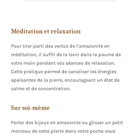
est souvent synonyme de protection, de sérénité,
de porte bonheur et de spiritualité Faible
encombrement : cette statue de petite taille peut
trouver facilement une place sur une étagère, une
bibliothèque, un bureau, une table de nuit. quel
Méditation et relaxation
que soit la pièce, elle y prendra place pour
apporter cette note de zenitude Bonne idée
cadeau : une statuette bouddha est une
Pour tirer parti des vertus de l’amazonite en
formidable idée cadeau qui fera sans aucun
doute plaisir à la personne à qui vous l’offrez.
méditation, il suffit de la tenir dans la paume de
hauteur : 12 cm. largeur : 10 cm. profondeur : 5 cm
Le choix Zen’Light : faites confiance à notre
votre main pendant vos séances de relaxation.
marque experte en décoration depuis 2007. nos
Cette pratique permet de canaliser les énergies
fontaines et nos statuettes sont développées
pour faire de votre intérieur un espace de détente
apaisantes de la pierre, encourageant un état de
et de relaxation nécessaire à votre équilibre
calme et de concentration.
Sur soi-même
Porter des bijoux en amazonite ou glisser un petit
morceau de cette pierre dans votre poche vous