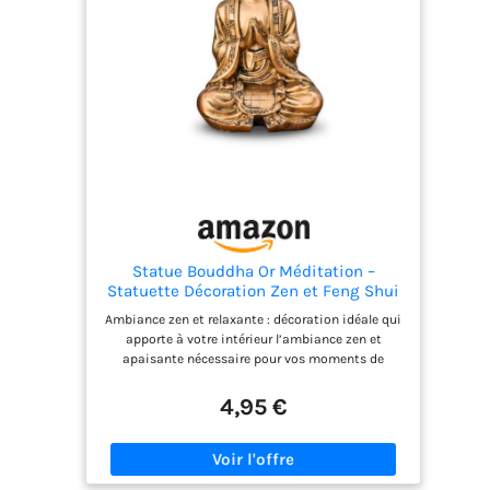
fonctionnelle Montage facile : suivez les
instructions pour un processus d'installation
sans couture Ce support de plante fait du
processus d'assemblage un projet agréable pour
toute la famille Variété d'options : disponible en
quatre versions à cinq et six couches ainsi que
différentes couleurs pour répondre à vos besoins
décoratifs, ce support de plantes offre une
polyvalence pour s'adapter à votre style unique,
ce qui en fait un support de plantes
incontournable pour n'importe quelle maison
Statue Bouddha Or Méditation –
Statuette Décoration Zen et Feng Shui
– Apporte de la Spiritualité à Votre
Ambiance zen et relaxante : décoration idéale qui
Intérieur et Une Ambiance Relaxante –
apporte à votre intérieur l’ambiance zen et
Statue Porte-Bonheur – Hauteur: 12cm –
apaisante nécessaire pour vos moments de
Zen’Light
détente et de relaxation. faites entrer un peu
d’exotisme et de spiritualité dans votre
4,95 €
décoration d’intérieur Décoration feng shui :
élément de décoration très populaire et
indémodable, le bouddha est porteur de croyance
et de bienfaits et sa présence dans votre intérieur