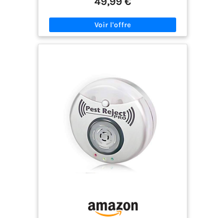
49,99 €
ou les souvenirs quotidiens. Un cadeau pratique
et abordable pour les anniversaires ou Noël.
Molette de mode pour une utilisation facile: La
molette de mode permet de passer facilement
entre photo, vidéo, rafale, time-lapse, capture de
sourire, slow motion, détection de mouvement et
réglages. Cet appareil photo numérique est
simple à utiliser pour les enfants, adolescents et
adultes, idéal pour la création de contenu, le vlog
et le caméscope maison. Détection de visage &
20 filtres créatifs: Grâce à la détection de visage
et à 20 filtres, les photos et vidéos prennent un
aspect unique. Que ce soit pour une caméra
compacte, un appareil pour enfants ou un pocket
appareil photo pour les créateurs, cet appareil
inspire immédiatement à partager ses photos et
vidéos. Batterie 1500mAh & Carte mémoire 32GB:
Cet appareil photo numérique est livré avec une
batterie rechargeable de 1500mAh et une carte
mémoire de 32GB. Profitez de longues sessions
de vidéo 4K, de photos et de vlogs sans
interruption. Un kit complet prêt à l’emploi pour
les débutants, enfants ou adolescents cherchant
un appareil compact et digital abordable. Idée
cadeau pour enfants et créateurs: Cette mini