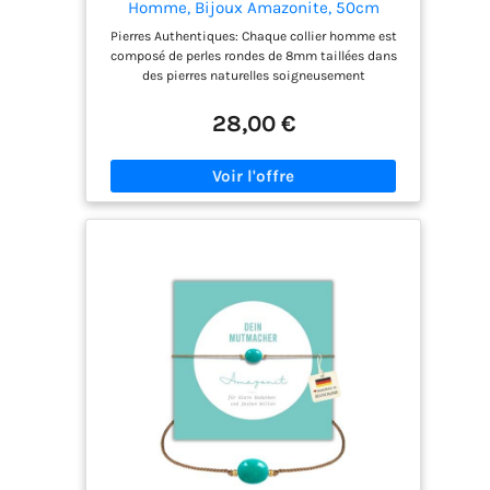
Homme, Bijoux Amazonite, 50cm
Pierres Authentiques: Chaque collier homme est
composé de perles rondes de 8mm taillées dans
des pierres naturelles soigneusement
sélectionnées pour leurs veines, nuances uniques.
Disponible en plusieurs styles distincts, chacun
28,00 €
exprimant une identité forte: amazonite
multocolore facettée, œil de tigre, howlite,
obsidienne noire, turquoise africaine, turquoise
synthétique, onyx noir mat et onyx noir Finition
Artisanale: Chaque deux perles sont séparées par
un nœud réalisé à la main, une technique
traditionnelle qui améliore sa durabilité. Ce détail
de fabrication renforce le caractère unique du
collier et témoigne d'un véritable savoir-faire;
Longueur: 50cm Fermoir Résistant & Pratique: Le
fermoir OT, fabriqué en acier inoxydable de haute
qualité, offre une excellente résistance à l'usure, à
l'humidité et à l'oxydation. Il garantit une
fermeture fiable, facile à utiliser au quotidien,
tout en ajoutant une touche moderne et
masculine Polyvalence Stylistique: Ce collier perle
homme s'accorde aussi bien avec des tenues
décontractées qu'avec des ensembles plus
élégants ou formels. Le collier amazonite homme