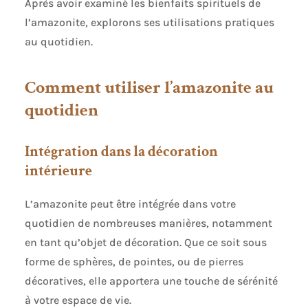
Après avoir examiné les bienfaits spirituels de
extra large, chiffres clairs, appuyez sur le bouton
l’amazonite, explorons ses utilisations pratiques
start, il suffit de 30 secondes, vous obtiendrez
vos résultats, plus facilement pour les personnes
au quotidien.
âgées. Accessible hors de la boîte : vous
obtiendrez 1 tensiomètre, 1 brassard ajustable
22cm-42cm, 1 câble USB, 1 manuel d'instructions.
Comment utiliser l’amazonite au
quotidien
Intégration dans la décoration
intérieure
L’amazonite peut être intégrée dans votre
quotidien de nombreuses manières, notamment
en tant qu’objet de décoration. Que ce soit sous
forme de sphères, de pointes, ou de pierres
décoratives, elle apportera une touche de sérénité
à votre espace de vie.