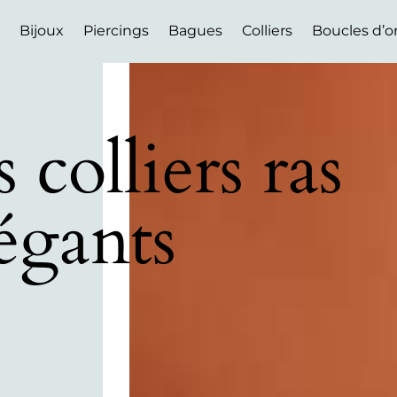
Bijoux
Piercings
Bagues
Colliers
Boucles d’or
 colliers ras
égants