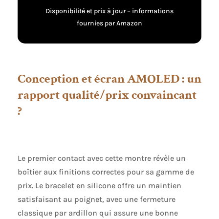
de 32 indicateurs,
Disponibilité et prix à jour – informations
capable d’évaluer
des anomalies
fournies par Amazon
telles que les
extrasystoles et la
fibrillation
auriculaire. La VFC
surveille en continu
Conception et écran AMOLED : un
le stress et l’état de
rapport qualité/prix convaincant
récupération ; en
cas de fréquence
?
cardiaque
anormale, la montre
vibre pour vous
alerter. Les données
sont
Le premier contact avec cette montre révèle un
automatiquement
boîtier aux finitions correctes pour sa gamme de
synchronisées avec
prix. Le bracelet en silicone offre un maintien
l’application « G-
Band ». 🌈Écran
satisfaisant au poignet, avec une fermeture
AMOLED de 1,97
classique par ardillon qui assure une bonne
Pouce: Montre