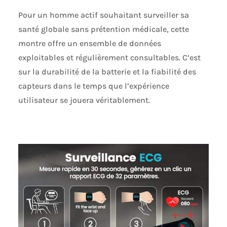
temps réel les
Pour un homme actif souhaitant surveiller sa
notifications de
santé globale sans prétention médicale, cette
Facebook,
WhatsApp,
montre offre un ensemble de données
Instagram, etc.,
exploitables et régulièrement consultables. C’est
pour ne manquer
sur la durabilité de la batterie et la fiabilité des
aucun message
important pendant
capteurs dans le temps que l’expérience
le sport, la conduite
utilisateur se jouera véritablement.
ou en réunion.
⚙️Longue
autonomie +
Multifonction:
Montre connectée
homme grande
batterie de 400
mAh, autonomie
typique de 5 à 10
jours, charge en 1 à
2 heures, plus de 20
jours en veille :