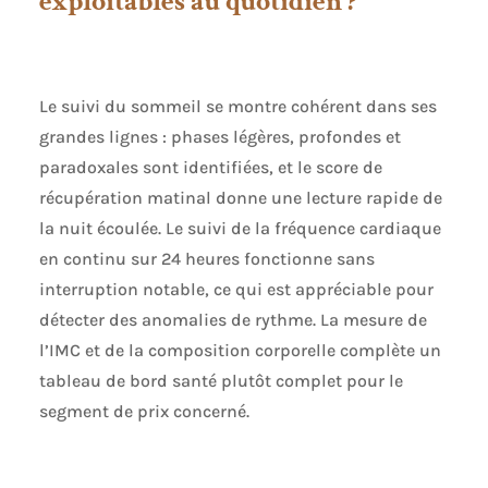
exploitables au quotidien ?
respiration guidés
vous aident à
récupérer
rapidement. 📞
Appels Bluetooth +
Le suivi du sommeil se montre cohérent dans ses
Notifications:
grandes lignes : phases légères, profondes et
Connexion
Bluetooth 5.3.
paradoxales sont identifiées, et le score de
Prenez et passez
récupération matinal donne une lecture rapide de
des appels en
la nuit écoulée. Le suivi de la fréquence cardiaque
levant le poignet,
jusqu’à 10 contacts
en continu sur 24 heures fonctionne sans
fréquents
interruption notable, ce qui est appréciable pour
enregistrables.
détecter des anomalies de rythme. La mesure de
Assistant vocal IA
intégré : une simple
l’IMC et de la composition corporelle complète un
commande vocale
tableau de bord santé plutôt complet pour le
pour rechercher des
segment de prix concerné.
informations,
contrôler la
musique ou régler
l’alarme. Recevez en