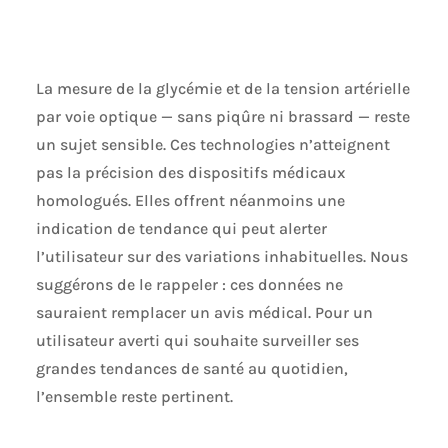
léger et d'éveil, et
combine les
facteurs
environnementaux
La mesure de la glycémie et de la tension artérielle
et de mouvement
pour une évaluation
par voie optique — sans piqûre ni brassard — reste
globale. Il fournit
un sujet sensible. Ces technologies n’atteignent
un rapport
pas la précision des dispositifs médicaux
d’évaluation
scientifique et des
homologués. Elles offrent néanmoins une
conseils pour
indication de tendance qui peut alerter
améliorer le
l’utilisateur sur des variations inhabituelles. Nous
sommeil. 🩺
Composition
suggérons de le rappeler : ces données ne
Corporelle + Mini
sauraient remplacer un avis médical. Pour un
Bilan de Santé: Une
utilisateur averti qui souhaite surveiller ses
pression sur le
bouton inférieur
grandes tendances de santé au quotidien,
droit permet
l’ensemble reste pertinent.
d’obtenir 10
données de
composition