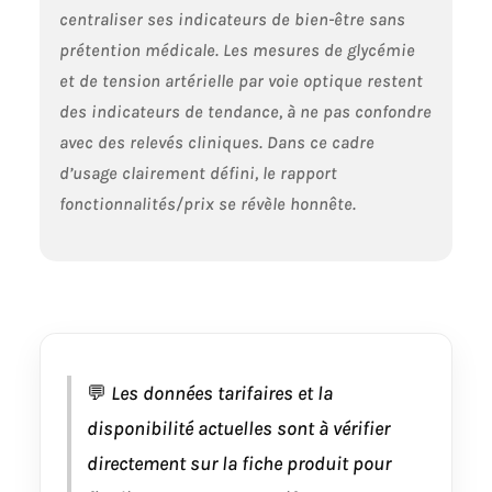
résolution de
centraliser ses indicateurs de bien-être sans
410×502, pour une
prétention médicale. Les mesures de glycémie
qualité d’image
exceptionnelle.
et de tension artérielle par voie optique restent
Boîtier en métal
des indicateurs de tendance, à ne pas confondre
accompagné de
avec des relevés cliniques. Dans ce cadre
deux bracelets en
silicone doux pour
d’usage clairement défini, le rapport
la peau. La montre
fonctionnalités/prix se révèle honnête.
pèse environ 200
g, alliant qualité de
fabrication et
légèreté. Plus de
200 cadrans en
ligne intégrés et
personnalisation
DIY. 💕Surveillance
💬
Les données tarifaires et la
Complète de la
disponibilité actuelles sont à vérifier
Santé: Montre de
santé surveillance
directement sur la fiche produit pour
automatique