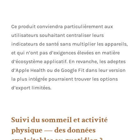
l’alpinisme, le ski, la
boxe, les sports de
balle et bien
d’autres.
Ce produit conviendra particulièrement aux
Enregistrement
utilisateurs souhaitant centraliser leurs
précis de la durée
d’exercice, des
indicateurs de santé sans multiplier les appareils,
calories, de la
et qui n’ont pas d’exigences élevées en matière
fréquence
d’écosystème applicatif. En revanche, les adeptes
cardiaque et du
nombre de pas. Les
d’Apple Health ou de Google Fit dans leur version
données
la plus intégrée pourraient trouver les options
métaboliques MET
d’export limitées.
indiquent
intuitivement
l’intensité de l’effort
et calculent
scientifiquement la
Suivi du sommeil et activité
dépense
physique — des données
énergétique. Des
exercices de