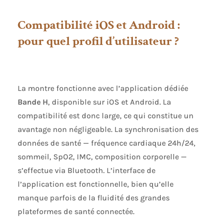
corporelle, dont le
taux de masse
Compatibilité iOS et Android :
grasse et la masse
pour quel profil d’utilisateur ?
musculaire.
Touchez l’écran
pour activer le mini
bilan : mesure en
30s de la fréquence
La montre fonctionne avec l’application dédiée
cardiaque, de la
pression artérielle,
Bande H
, disponible sur iOS et Android. La
de la SpO2, de la
compatibilité est donc large, ce qui constitue un
température
avantage non négligeable. La synchronisation des
corporelle et du
stress. 🏃‍♂️140+
données de santé — fréquence cardiaque 24h/24,
Modes Sportifs +
sommeil, SpO2, IMC, composition corporelle —
Mesure du MET:
s’effectue via Bluetooth. L’interface de
Montre Connectée
couvre plus de 140
l’application est fonctionnelle, bien qu’elle
modes sportifs tels
manque parfois de la fluidité des grandes
que la course, le
plateformes de santé connectée.
cyclisme,