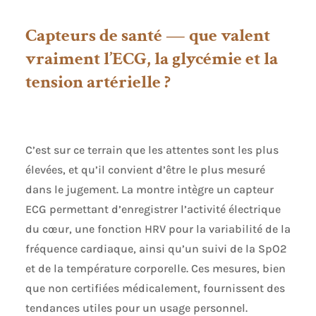
200 cadrans en
ligne intégrés et
Capteurs de santé — que valent
personnalisation
DIY. 💕Surveillance
vraiment l’ECG, la glycémie et la
Complète de la
tension artérielle ?
Santé: Montre de
santé surveillance
automatique
24h/24 de la
pression artérielle,
C’est sur ce terrain que les attentes sont les plus
de la fréquence
élevées, et qu’il convient d’être le plus mesuré
cardiaque, de la
SpO2, du stress et
dans le jugement. La montre intègre un capteur
de la température
ECG permettant d’enregistrer l’activité électrique
corporelle, pour une
du cœur, une fonction HRV pour la variabilité de la
protection continue
jour et nuit. Un
fréquence cardiaque, ainsi qu’un suivi de la SpO2
algorithme
et de la température corporelle. Ces mesures, bien
intelligent analyse
que non certifiées médicalement, fournissent des
la durée du
sommeil profond,
tendances utiles pour un usage personnel.