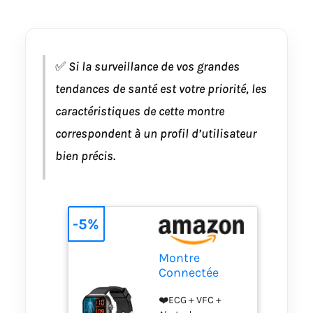
✅
Si la surveillance de vos grandes
tendances de santé est votre priorité, les
caractéristiques de cette montre
correspondent à un profil d’utilisateur
bien précis.
-5%
Montre
Connectée
Homme avec
❤️ECG + VFC +
ECG, HRV,