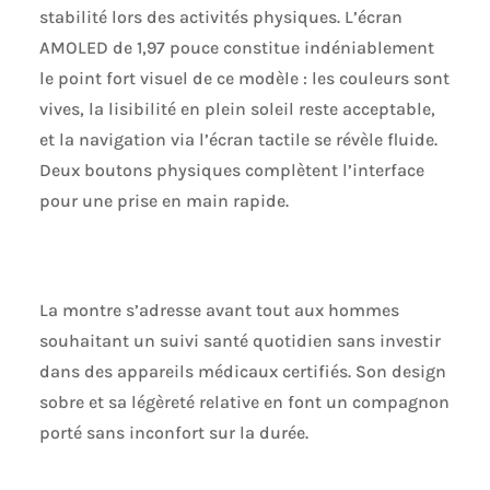
stabilité lors des activités physiques. L’écran
connectée fitness
écran AMOLED
AMOLED de 1,97 pouce constitue indéniablement
ultra-haute
le point fort visuel de ce modèle : les couleurs sont
définition
vives, la lisibilité en plein soleil reste acceptable,
entièrement tactile,
avec un taux de
et la navigation via l’écran tactile se révèle fluide.
rafraîchissement
Deux boutons physiques complètent l’interface
de 60 Hz et une
pour une prise en main rapide.
résolution de
410×502, pour une
qualité d’image
exceptionnelle.
Boîtier en métal
La montre s’adresse avant tout aux hommes
accompagné de
souhaitant un suivi santé quotidien sans investir
deux bracelets en
silicone doux pour
dans des appareils médicaux certifiés. Son design
la peau. La montre
sobre et sa légèreté relative en font un compagnon
pèse environ 200 g,
porté sans inconfort sur la durée.
alliant qualité de
fabrication et
légèreté. Plus de