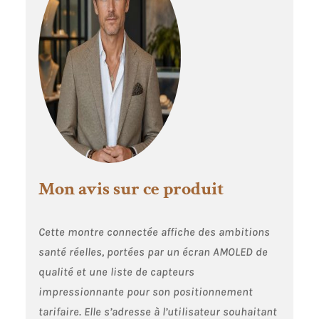
cas de fréquence
cardiaque
anormale, la
montre vibre pour
vous alerter. Les
données sont
automatiquement
synchronisées
avec l’application «
G-Band ». 🌈Écran
AMOLED de 1,97
Pouce: Montre
Mon avis sur ce produit
connectée fitness
écran AMOLED
ultra-haute
Cette montre connectée affiche des ambitions
définition
entièrement
santé réelles, portées par un écran AMOLED de
tactile, avec un
qualité et une liste de capteurs
taux de
impressionnante pour son positionnement
rafraîchissement
de 60 Hz et une
tarifaire. Elle s’adresse à l’utilisateur souhaitant