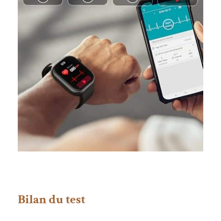
dites adieu aux
recharges
fréquentes.
Fonctions
pratiques intégrées
: météo, musique,
réveil, assistant
vocal, suivi du cycle
menstruel,
déclenchement
photo à distance,
chronomètre, lampe
torche, rappel de
sédentarité et
rappel
d’hydratation.
Bilan du test