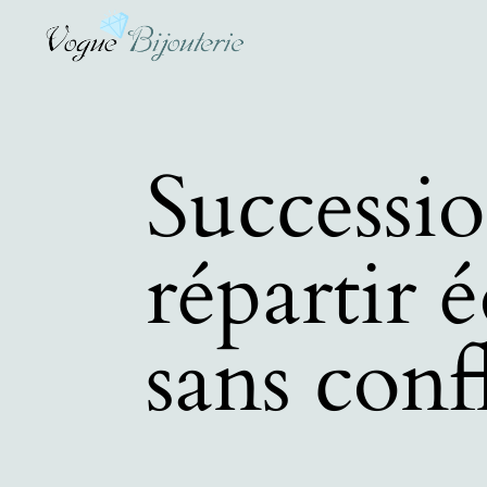
Successio
répartir 
sans confl