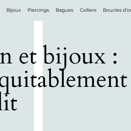
Bijoux
Piercings
Bagues
Colliers
Boucles d’or
n et bijoux :
équitablement
it