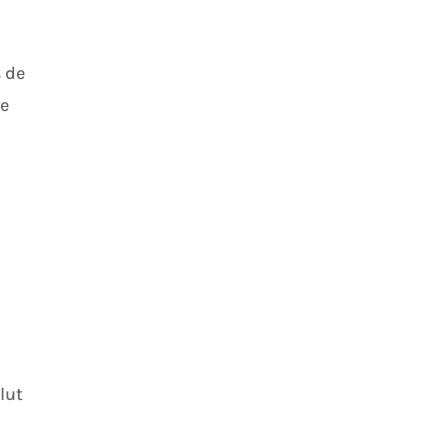
s de
re
lut