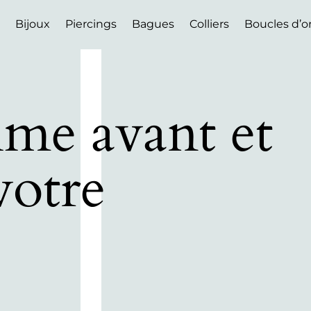
Bijoux
Piercings
Bagues
Colliers
Boucles d’or
lme avant et
votre