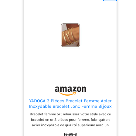
YADOCA 3 Pièces Bracelet Femme Acier
Inoxydable Bracelet Jonc Femme Bijoux
Bracelet femme or : rehaussez votre style avec ce
bracelet en or 3 pièces pour femme, fabriqué en
acier inoxydable de qualité supérieure avec un
placage en or 18 carats brillant. Hypoallergénique
15,99 €
et résistant au ternissement pour une brillance