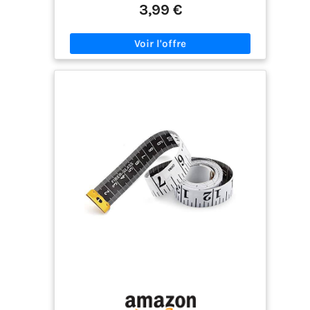
corporelles et le suivi de la perte de poids. ✅
3,99 €
DURABLE ET SOUPLE – Conçu dans un matériau
doux de qualité, ce mètre couture ne s'étire pas et
ne se déforme pas. Parfait pour mesurer les
surfaces incurvées ou plates, dont les tours de
taille, de poitrine et de hanches. ✅ FACILE À
UTILISER AVEC DES MARQUAGES CLAIRS – Doté de
grands chiffres faciles à lire, ce mètre de
couturière permet des mesures du corps et du
tissu précises. Cet outil fournit des résultats
clairs et précis à chaque fois. ✅ COMPACT – Ce
mètre-ruban léger et peu encombrant est livré
dans une boîte de rangement pratique. Parfait
pour les mesures en déplacement, les projets de
bricolage, le suivi du poids ou les vêtements pour
enfants. ✅ DURABLE – Les extrémités métalliques
de ce ruban à mesurer empêchent l'effilochage et
garantissent que le ruban reste en excellent état.
Que vous mesuriez du tissu ou des corps, ce
mètre ruban offre durabilité et précision.