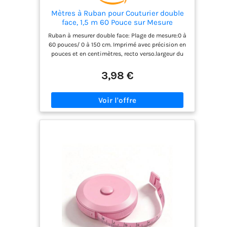
Mètres à Ruban pour Couturier double
face, 1,5 m 60 Pouce sur Mesure
Couturière Tissu Règle, La Blanc
Ruban à mesurer double face: Plage de mesure:0 à
Mesure Ruban 1 Pièces
60 pouces/ 0 à 150 cm. Imprimé avec précision en
pouces et en centimètres, recto verso.largeur du
mètres à ruban: 2 cm,pour perte de poids, prise de
mesure du corps, couture, tailleur. Matériau du
3,98 €
mètres à ruban: ruban en vinyle premium, qui est
sûr, respectueux de l'environnement, doux, épais
et confortable, qui n'est pas facile à casser,
durable et a une longue durée de vie. Adapté pour
mesurer des surfaces courbes ou planes. Facile à
lire et portable:Ce ruban de mesure dispose de
grands marquages clairs sur le dessus, pratiques
et faciles à lire et à utiliser. Mètres à Ruban de
Couture avec Extrémités métalliques : ce mesure
ruban possède deux extrémités métalliques pour
le mettre en butée contre l’élément que vous
mesurez ; le métal permet également d’éviter
l’effilochage. L'outil de mesure parfait: Le ruban à
mesurer convient aux tailleurs, aux créateurs de
mode, à la couture à la main, à la maison, peut
également être utilisé pour mesurer les
vêtements, la taille, le buste, les hanches, est