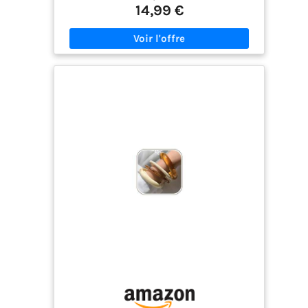
14,99 €
durable. Modèles de bracelets en or polyvalents
pour toutes les occasions : comprend 3 bracelets
en or : fin (2,8 mm/66 mm), audacieux (4 mm/62
mm) et moyen (3 mm/64 mm). Les ouvertures
réglables assurent un ajustement parfait pour
toutes les tailles de poignet, idéal pour les
empiler ou les porter en solo. Cadeau de bijoux en
or intemporel pour elle : un mélange parfait
d'élégance et de durabilité, ce bracelet en or pour
femme convient au quotidien, aux fêtes ou aux
mariages. Associez-le à d'autres bijoux en or pour
un look superposé. Confortable et léger pour la
peau : le design sans nickel et léger assure un
confort tout au long de la journée, même pour les
peaux sensibles. L'ensemble de bracelets en or
conserve sa finition polie sans se décolorer. Luxe
quotidien sans effort : conçus pour être
pratiques, ces bracelets en or s'enfilent
facilement et s'associent parfaitement à des
montres ou à d'autres bracelets. Un ajout
polyvalent à votre collection de bijoux en or.