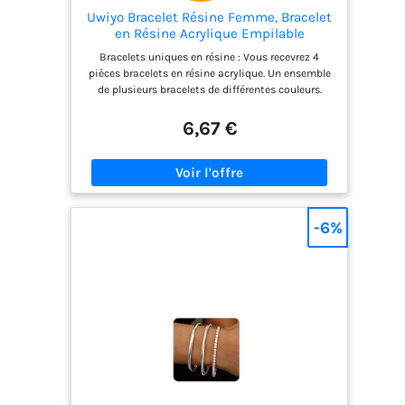
Uwiyo Bracelet Résine Femme, Bracelet
en Résine Acrylique Empilable
Manchette en Acrylique Bracelets
Bracelets uniques en résine : Vous recevrez 4
Coloré en Résin Bracelets Cadeau pour
pièces bracelets en résine acrylique. Un ensemble
Femme Fille (Mélanger les couleurs 3-4
de plusieurs bracelets de différentes couleurs.
pièces)
Idéals à superposer pour un look tendance et
afficher votre style et votre charme unique.
6,67 €
Matériau de qualité supérieure : Ces bracelets
vintage tendance sont fabriqués en résine de
haute qualité, avec une surface lisse et polie
miroir, confortables à porter, élégants et brillants.
Bracelets en résine pour femmes : Ces bracelets
en résine conviennent aux femmes et aux
-6%
adolescentes, grâce à leur design multicouche et
leur aisance. Leur diamètre intérieur d'environ 60-
65 mm s'adapte facilement au bras et convient à
la plupart des femmes. Légers à porter toute la
journée. Pour toutes les occasions : Cet ensemble
de bracelets en acrylique propose différents
styles. Portez-les ensemble ou séparément, ou
associez-les à vos autres bijoux selon l'occasion :
mariage, fête, plage, rue, voyage, rendez-vous
galant, etc. Ils se portent parfaitement avec des
robes, des jupes, des t-shirts et des bikinis.