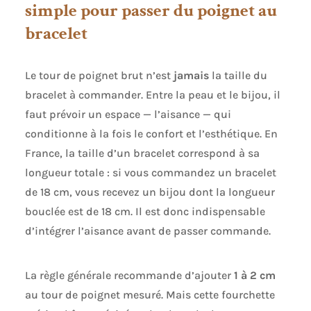
simple pour passer du poignet au
einen bequemen Griff für eine angenehme
Handhabung. ✅ [Multiples PossibilitéS
bracelet
D'application]: Notre Mètre Ruban Double Face ist
ideal für Tailleur, die präzise Messungen
durchführen möchten. Es eignet sich perfekt für
Näharbeiten, DIY-Projekte, Stoffarbeiten und
Le tour de poignet brut n’est
jamais
la taille du
vieles mehr. Es ermöglicht die Messung
bracelet à commander. Entre la peau et le bijou, il
verschiedener Körperbereiche beim
Gewichtsverlust, wie Brust, Taille, Hüften, Beine,
faut prévoir un espace — l’aisance — qui
Oberschenkel, Arme usw. ✅ [Facile à Transporter] :
Notre mètre-ruban extensible a un diamètre de 5
conditionne à la fois le confort et l’esthétique. En
cm et une hauteur de 1 cm. Il est petit et
France, la taille d’un bracelet correspond à sa
maniable, ce qui vous permet de le transporter
facilement dans votre poche ou sur votre
longueur totale : si vous commandez un bracelet
trousseau de clés. Il est extrêmement pratique,
de 18 cm, vous recevez un bijou dont la longueur
facilement accessible et ne se perd pas
facilement.
bouclée est de 18 cm. Il est donc indispensable
d’intégrer l’aisance avant de passer commande.
La règle générale recommande d’ajouter
1 à 2 cm
au tour de poignet mesuré. Mais cette fourchette