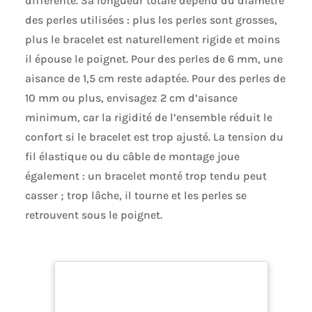
différente. Sa longueur totale dépend du diamètre
✨【Styles Polyvalents pour Toutes Occasions】
Ouverture ajustable sur chaque bracelet acier
des perles utilisées : plus les perles sont grosses,
inoxydable femme pour s'adapter à tous les
plus le bracelet est naturellement rigide et moins
poignets. Ces bracelet femme intemporels
traversent les âges et les tendances sans vieillir.
il épouse le poignet. Pour des perles de 6 mm, une
✨【Cadeau Élégant en Argent pour Elle】Ce
bracelet argent chic passe du bureau aux soirées
aisance de 1,5 cm reste adaptée. Pour des perles de
avec grâce. Superposez-le avec d'autres pièces
10 mm ou plus, envisagez 2 cm d’aisance
argentées pour une esthétique minimaliste
moderne - un basique permanent parmi les
minimum, car la rigidité de l’ensemble réduit le
bracelet femme argent. ✨【Service YADOCA
confort si le bracelet est trop ajusté. La tension du
Garanti】Pour tout défaut sur votre bracelet jonc
femme, contactez-nous par email. Retours/
fil élastique ou du câble de montage joue
échanges gratuits vous offrent une expérience
également : un bracelet monté trop tendu peut
d'achat sans soucis.
casser ; trop lâche, il tourne et les perles se
retrouvent sous le poignet.