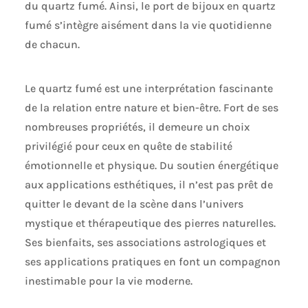
du quartz fumé. Ainsi, le port de bijoux en quartz
donner une entrée éblouissante. COMME UN
ENSEMBLE DE BIJOUX EN PIERRE GEMME :
fumé s’intègre aisément dans la vie quotidienne
Soulignez votre beauté intérieure et faites-la
de chacun.
briller. Montrez votre goût pour la haute joaillerie.
Ce collier de pierres précieuses sera le point
culminant de chaque tenue. Découvrez les
différentes possibilités qu'offrent ces colliers en
Le quartz fumé est une interprétation fascinante
argent pour votre look, en les portant
de la relation entre nature et bien-être. Fort de ses
individuellement ou en les combinant les uns
avec les autres. UN CADEAU MERVEILLEUX POUR
nombreuses propriétés, il demeure un choix
TOUTE OCCASION: Ce collier de petite amie unique
privilégié pour ceux en quête de stabilité
est joliment emballé et prêt à offrir. Surprenez une
femme très spéciale. Cet essentiel intemporel est
émotionnelle et physique. Du soutien énergétique
l'idée cadeau parfaite pour votre femme, votre
aux applications esthétiques, il n’est pas prêt de
fille, votre mère, votre sœur, votre petite amie,
votre meilleure amie ou vous-même. Offrez à
quitter le devant de la scène dans l’univers
quelqu'un de spécial ce luxueux bijou en argent
pour une entrée élégante de jour comme de nuit.
mystique et thérapeutique des pierres naturelles.
EXCELLENT SERVICE CLIENT : votre satisfaction
Ses bienfaits, ses associations astrologiques et
est notre priorité absolue. Nos bijoux pour
femmes de haute qualité sont soumis à des tests
ses applications pratiques en font un compagnon
rigoureux avant d'être proposés à la vente.
inestimable pour la vie moderne.