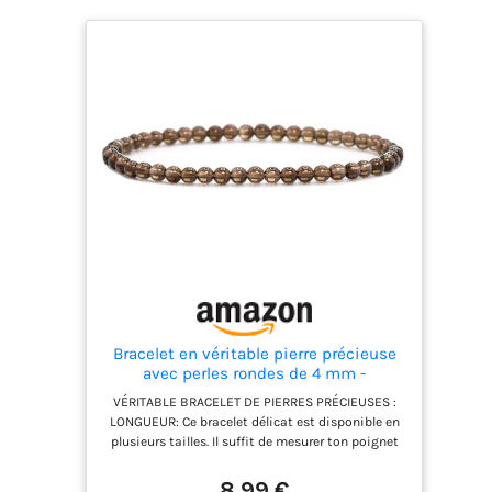
Bracelet en véritable pierre précieuse
avec perles rondes de 4 mm -
Différentes longueurs - Bracelet porte-
VÉRITABLE BRACELET DE PIERRES PRÉCIEUSES :
bonheur talisman cadeau (Quartz fumé,
LONGUEUR: Ce bracelet délicat est disponible en
L - 21 CM)
plusieurs tailles. Il suffit de mesurer ton poignet
et de choisir la longueur souhaitée. HAUTE
QUALITÉ: les pierres précieuses sont contrôlées
8,99 €