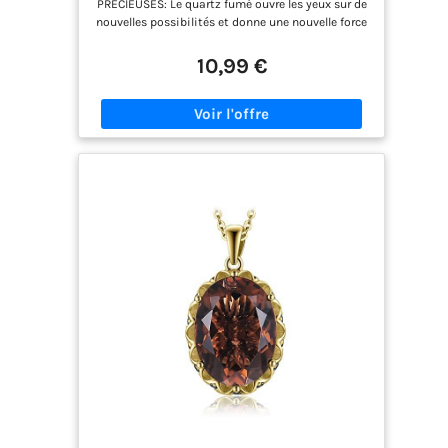
PRÉCIEUSES: Le quartz fumé ouvre les yeux sur de
bonheur talisman cadeau
nouvelles possibilités et donne une nouvelle force
vitale. Il aide aussi merveilleusement à se
détendre, réduit le stress et conduit ainsi à plus
10,99 €
d'équilibre. De plus, il augmente la résistance au
stress et aide ainsi à atteindre ses propres
objectifs. LONGUEUR: Ce bracelet délicat est
disponible en plusieurs tailles. Il suffit de mesurer
ton poignet et de choisir la longueur souhaitée.
HAUTE QUALITÉ: Les pierres précieuses sont
contrôlées plusieurs fois en Allemagne avec le
plus grand soin afin de garantir la meilleure
qualité possible. DURABILITÉ: Les différentes
perles de pierres précieuses sont enfilées sur un fil
élastique solide qui garantit une grande
robustesse et une longue durée de vie au bracelet.