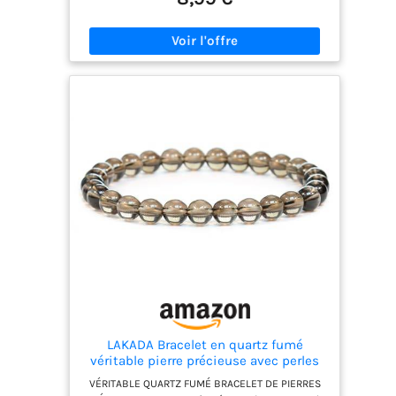
plusieurs fois en Allemagne avec le plus grand
soin afin de garantir la meilleure qualité possible.
DURABILITÉ: Les différentes perles de pierres
précieuses sont enfilées sur un fil élastique solide
qui garantit une grande robustesse et une longue
durée de vie au bracelet.
LAKADA Bracelet en quartz fumé
véritable pierre précieuse avec perles
rondes de 6mm - différentes longueurs
VÉRITABLE QUARTZ FUMÉ BRACELET DE PIERRES
- bracelet en pierres précieuses porte -