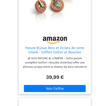
Parure Bijoux Bois et Eclats de verre
coloré - Coffret Collier et Boucles
d'Oreilles Femme - Résine et verre pilé -
🌿 DUO NATURE & LUMIÈRE – Cette parure
Artisanal Fait Main France - Cadeau
complète (collier + boucles d'oreilles) offre une
Original Nature Bohème - Acier
alliance unique entre la chaleur du bois naturel et
Inoxydable Doré
la brillance moderne de la résine. Les éclats de
verre colorés incrustés captent la lumière pour un
39,99 €
rendu vibrant, artistique et raffiné. ✨ FINITIONS
SOIGNÉES – Pour votre confort, la chaîne est en
Acier Inoxydable doré. Ce métal est reconnu pour
être hypoallergénique et résistant à l'usure, pour
un bijou agréable à porter au quotidien. 🎁 PRÊT À
OFFRIR – L'ensemble est soigneusement présenté
dans un pochon en toile de jute, le tout livré dans