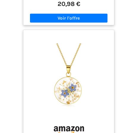
est souvent utilisé comme signe d'amour,
20,98 €
symbolisant l'engagement entre amoureux ou le
souvenir de sentiments perdus. 😊Détail des
boucles d'oreilles : Une paire de boucles d'oreilles ;
Hauteur du pendentif : 30 mm ; Largeur du
pendentif : 20 mm ; Matériaux : plaqué or sur
laiton, fleur de myosotis, dentelle de la reine
Anne, résine, paillettes d'or, fils d'oreille
hypoallergéniques. 😊Artisanat naturel &
précieux : Chaque pétale de Myosotis est
méticuleusement choisi à la main, puis enchâssé
dans de la résine par des techniques artisanales,
transformant cette fleur délicate en un trésor
immortel. Un bijou unique où la beauté éphémère
de la nature rencontre l'éternité, pour que votre
"Ne m'oubliez pas" ne s'efface jamais. 😊Tous les
bijoux sont élégamment emballés dans des
coffrets cadeaux arborant le design et la
présentation uniques de notre marque, pour une
expérience shopping parfaite. Merci infiniment
d'avoir choisi de faire vos achats en magasin et
de soutenir ma petite entreprise ; cela compte
vraiment beaucoup pour moi !