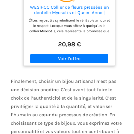
WESIHOO Collier de fleurs pressées en
dentelle Myosotis et Queen Anne |
Collier de fleurs pressées en or | Colliers
😊Les myosotis symbolisent le véritable amour et
personnalisés faits à la main pour
le respect. Lorsque vous offrez à quelqu'un le
femmes | Bijoux Myosotis | collier
collier Myosotis, cela représente la promesse que
femme | 45 CM
vous vous en souviendrez toujours et que vous le
garderez dans vos pensées. Ils sont également
20,98 €
considérés comme un symbole de fidélité et de
fidélité. 😊Détail du pendentif : article fait à la
main ; Hauteur du pendentif : 2,8 centimètres ;
Largeur du pendentif : 2,8 centimètres ; Matériaux
: plaqué or 14 carats sur laiton, fleur de myosotis,
dentelle Queen Annes, résine, flocons d'or. Détail
de la chaîne : plaqué or inoxydable de 45 cm et
Finalement, choisir un bijou artisanal n’est pas
est parfait pour un usage quotidien. 😊Forget Me
une décision anodine. C’est avant tout faire le
Not est exactement ce à quoi cela ressemble.
Choisissez ce cadeau pour votre mère, grand-
choix de l’authenticité et de la singularité. C’est
mère, fille, nièce, sœur, épouse, petite amie, toute
privilégier la qualité à la quantité, et valoriser
amie que vous aimez. Célébrez votre amour pour
quelqu'un de spécial ou pour vous-même avec un
l’humain au cœur du processus de création. En
collier représentant cette fleur précieuse. 😊
choisissant ce type de bijoux, vous exprimez votre
Instructions d'entretien : Après l'avoir porté,
nettoyez votre bijou plaqué avec un coton ou un
personnalité et vos valeurs tout en contribuant à
chiffon très doux pour éliminer toute poussière et