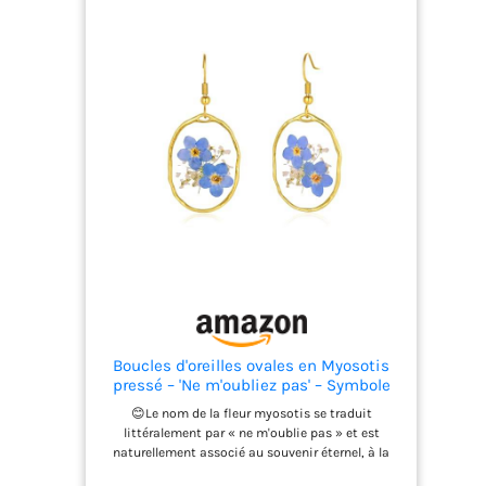
une boîte en carton recyclé éco-responsable. C'est
le cadeau idéal et éthique pour la Saint-Valentin,
la Fête des Mères ou un anniversaire. 🇫🇷 PIÈCE
UNIQUE FAITE MAIN – Chaque parure est réalisée
artisanalement par Edelys. Comme il s'agit d'une
création faite main, la disposition des éclats de
verre peut varier légèrement d'un modèle à l'autre,
ce qui rend votre bijou totalement unique et
authentique. 📐 DIMENSIONS & CONSEIL –
Pendentif et boucles d'oreilles au format discret
et élégant de 1,8 cm de diamètre. La chaîne
mesure 45 cm + 5 cm d'extension. 💡 Le petit
conseil de la créatrice : Pour préserver l'éclat du
bois et de la dorure dans le temps, il est
préférable d'éviter le contact direct avec l'eau et le
parfum.
Boucles d'oreilles ovales en Myosotis
pressé – 'Ne m'oubliez pas' – Symbole
d'amour éternel et de mémoire– Bijoux
😊Le nom de la fleur myosotis se traduit
artisanaux Myosotis – Myosotis bleu
littéralement par « ne m'oublie pas » et est
d'Alsace
naturellement associé au souvenir éternel, à la
loyauté et au désir. Dans la culture française, il