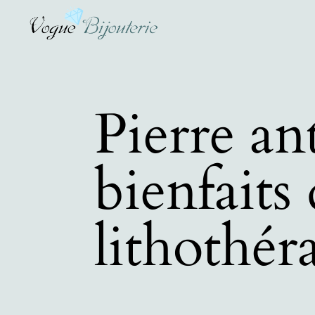
Pierre ant
bienfaits 
lithothér