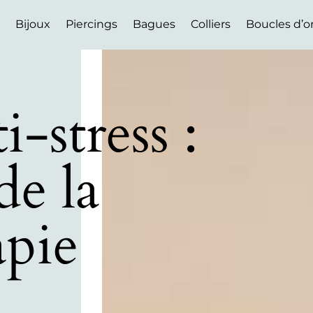
Bijoux
Piercings
Bagues
Colliers
Boucles d’or
i-stress :
de la
apie