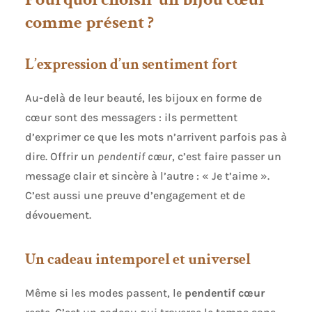
quotidien. 💞Tous les Goûts Sont Dans la Nature:
comme présent ?
Les bijoux élégants en forme de cœur peuvent
vous donner un bel effet, parfaits pour être portés
tous les jours, un must-have pour toutes les
femmes modernes. Il peut être porté avec
L’expression d’un sentiment fort
n'importe quoi ou embelli en fonction de
l'occasion. 💞Cadeau d'Amour: Ce collier convient
parfaitement pour la fête des mères, la Saint-
Au-delà de leur beauté, les bijoux en forme de
Valentin, Noël, les anniversaires, pour offrir aux
cœur sont des messagers : ils permettent
femmes élégantes ou le meilleur cadeau pour
vous faire plaisir, un accessoire parfait pour le
d’exprimer ce que les mots n’arrivent parfois pas à
code vestimentaire, et un cadeau approprié pour
les mariages, les fiançailles ou d'autres
dire. Offrir un
pendentif cœur
, c’est faire passer un
occasions. Si vous voulez les surprendre, ce collier
message clair et sincère à l’autre : « Je t’aime ».
délicat est idéal pour vous.
C’est aussi une preuve d’engagement et de
dévouement.
Un cadeau intemporel et universel
Même si les modes passent, le
pendentif cœur