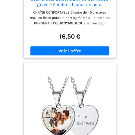
gravé – Pendentif cœur en acier
inoxydable argent brillant – Chaîne 45
CHAÎNE CONFORTABLE Chaîne de 45 cm avec
cm – Cadeau original
mailles fines pour un port agréable au quotidien
PENDENTIF CŒUR SYMBOLIQUE Forme cœur
élégante, idéale pour exprimer un sentiment et
offrir un cadeau plein de sens MATÉRIAU DURABLE
16,50 €
Acier inoxydable résistant à l’usure, ne rouille pas
et conserve son éclat dans le temps
PERSONNALISATION UNIQUE Gravure du message
de votre choix pour créer un bijou chargé
d’émotion et totalement personnalisé IDÉE
CADEAU INTEMPORELLE Parfait pour un
anniversaire, la Saint-Valentin, la fête des mères
ou toute occasion spéciale