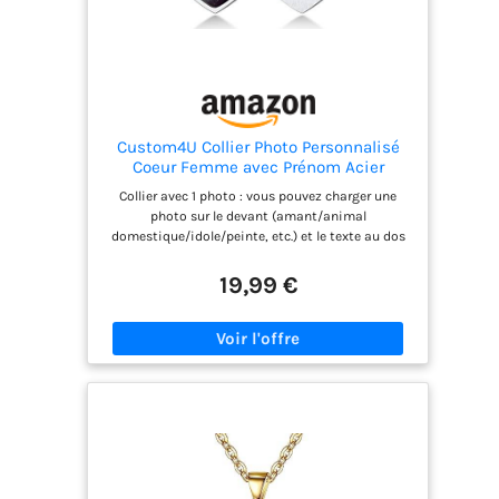
Custom4U Collier Photo Personnalisé
Coeur Femme avec Prénom Acier
Inoxydable Cadeau pour Elle
Collier avec 1 photo : vous pouvez charger une
photo sur le devant (amant/animal
domestique/idole/peinte, etc.) et le texte au dos
(nom/date/souhait/bénédiction, etc.)
Personnalisation : cliquez sur "Personnaliser
19,99 €
maintenant", téléchargez la photo et insérez le
texte selon les instructions, ajoutez au panier et
terminez la commande. Dimensions : pendentif
25 x 33,5 mm ; poids 9,1 g ; chaîne 50,8+5 cm.
Métal : couleur argent. En acier inoxydable 316L,
sans nickel, sans plomb, anti-allergique à haute
résistance. Livré avec boîte et sac cadeau.
Expédition : en général, il faut 1 à 2 jours pour
faire le collier et 7 à 15 jours pour la livraison. Pour
d'autres questions, contactez-nous et nous
répondrons dans les 24h.