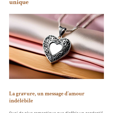
unique
vous faire plaisir ou pour offrir à une maman, une
fille, une sœur, une meilleure amie ou une
personne chère. Un cadeau idéal pour un
anniversaire, la fête des mères, la Saint-Valentin,
Noël, une remise de diplôme ou toute autre
occasion spéciale Présentation soignée. Kritz
Paris livre chaque collier dans un élégant écrin à
bijoux réutilisable, idéal pour offrir ou conserver
votre collection. Une attention supplémentaire
qui sublime votre cadeau dès son ouverture
La gravure, un message d’amour
indélébile
Quoi de plus romantique que d’offrir un
pendentif