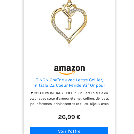
TINGN Chaîne avec Lettre Collier,
Initiale CZ Coeur Pendentif Or pour
Femmes, Initiale J Bijoux
♥ COLLIERS INITIAUX COEUR : Colliers initiale en
Personnalisés, Cadeaux pour Petite
cœur avec cœur d'amour éternel, colliers délicats
Amie et Filles
pour femmes, adolescentes et filles, bijoux avec
une signification douce. 26 lettres au choix,
chaque lettre est votre symbole unique.
26,99 €
Lorsqu'elle portera ce collier, elle se souviendra de
sa force et du fait que vous êtes toujours là pour
elle. ♥ TAILLE : les colliers avec pendentif en forme