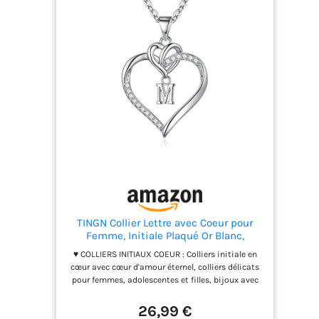
plus petites. Cette composition harmonieuse
confère au bijou un éclat étincelant et une
élégance intemporelle. Matériaux de haute qualité
: Ce collier est fabriqué en laiton et est disponible
avec un placage or 14 carats, or blanc ou or rose. Il
offre un confort optimal et convient également
aux peaux sensibles grâce à des matériaux
hypoallergéniques. Il est serti de zircons de haute
qualité 5A, une alternative convaincante au
diamant. Bonne Qualité: Nous avons passé des
contrôles de qualité stricts pour chaque
processus, y compris la qualité des matériaux, le
revêtement, le polissage et l'insertion de pierre.
Service: les produits "PAS DE DOMMAGES
ARTIFICIELS" offrent une garantie de
remboursement complet ou de remplacement
gratuit de 90 jours. Bienvenue à nous contacter si
TINGN Collier Lettre avec Coeur pour
vous avez besoin d'aide.
Femme, Initiale Plaqué Or Blanc,
Pendentif M en Argent - Cadeaux pour
♥ COLLIERS INITIAUX COEUR : Colliers initiale en
Petite Amie, Bijoux Femme
cœur avec cœur d'amour éternel, colliers délicats
pour femmes, adolescentes et filles, bijoux avec
une signification douce. 26 lettres au choix,
chaque lettre est votre symbole unique.
26,99 €
Lorsqu'elle portera ce collier, elle se souviendra de