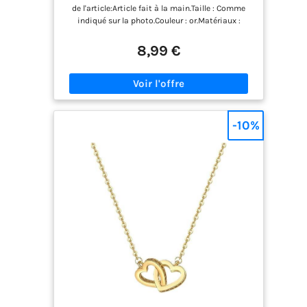
En Or Cz Bijoux Pour Femmes
de l'article:Article fait à la main.Taille : Comme
indiqué sur la photo.Couleur : or.Matériaux :
alliage
ordinaire.Localisation:Cou.Style:Boho/Vintage.Il
8,99 €
peut y avoir de légères erreurs dues aux mesures
manuelles..En raison de l'environnement de prise
de vue, il peut y avoir une légère différence de
couleur.. Collier à chaîne en forme de cœur.Design
de l'article : un bijou unique et étonnant..Forme
unique, collocation diversifiée.Utilisé pour
-10%
toiletter votre cou et lui donner un aspect plus
épais, c'est un merveilleux bijou de tous les jours,
Collier creux coeur amour. Occasion:L'élégance
simple et les détails complexes, du plus
décontracté au plus chic.Convient à toutes les
occasions, comme les plages, les soirées
événementielles, les soirées dansantes, les
rendez-vous, les déplacements quotidiens, les
banquets, les mariages, etc.. Collier avec
pendentif en forme de cœur imbriqué. Objet:Un
bijou unique et étonnant, pour la famille, la mère,
l'épouse, la fille, la meilleure amie ! Collier à
double cœur en cristal.Service après-vente : Si
vous avez un problème de qualité après avoir reçu
le produit, veuillez me contacter dès que possible.