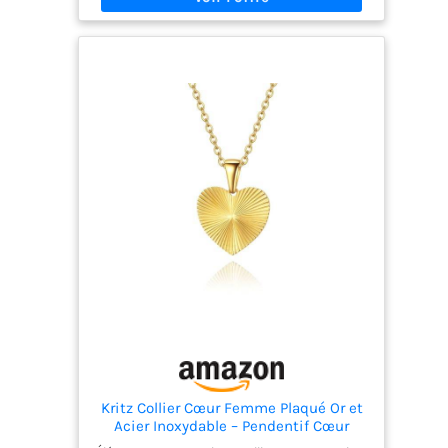
Chaîne - longueur: 50 cm+5 cm
d'extension/réglable; pendentif - 28 mm*28 mm
Occasion: Convient pour la fête des mères,
l’anniversaire, le jour de Noël, la Saint-Valentin, la
cérémonie d’anniversaire et de mariage, l’usure
quotidienne et ainsi de suite, cadeau pour
elle/mère/fille/sœur/famille/copines Emballage:
Livré avec un sac de rangement et une boîte avec
le logo U7, soit un cadeau optimal pour quelqu’un
que vous aimez ou faites-vous plaisir
Kritz Collier Cœur Femme Plaqué Or et
Acier Inoxydable – Pendentif Cœur
Minimaliste Moderne – Bijoux Femmes