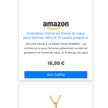
Turandoss Collier en forme de cœur
pour femme, délicat 14 carats plaqué or
avec petit pendentif en forme de cœur
COLLIER CŒUR À LA MODE POUR FEMMES : Les
ouvert pour filles Collier en or pour
colliers en or pour femmes présentent un délicat
femmes Cadeau d'anniversaire pour
pendentif en forme de cœur, et le design du cœur
elle Petite
alliant vigueur, romantisme et attrait. Les
délicats colliers en forme de cœur pour femmes
16,99 €
peuvent être portés seuls ou superposés avec
d'autres colliers pour un look élégant. MATIÈRE :
Les colliers cœur en or pour femmes sont
fabriqués à partir de matériaux de haute qualité,
hypoallergéniques. Garantit qu'il est sûr et doux
pour les peaux sensibles. Terminé avec un
plaquage or 14 carats, il offre un éclat résistant
au ternissement qui dure dans le temps. TAILLE:
Collier cœur plaqué or 14 carats, longueur: 40,6 cm
+ 6,4 cm de chaîne extensible, convient à la