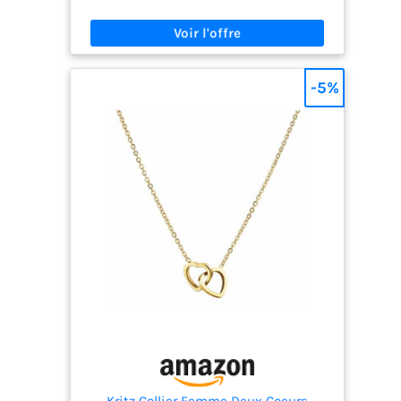
sa force et du fait que vous êtes toujours là pour
elle. ♥ TAILLE : les colliers avec pendentif en forme
de cœur en zircone cubique ont une extension de
45 cm + 5 cm. Collier simple et élégant avec
lettres en forme de cœur, parfait pour les femmes
-5%
et les filles. ♥ MATÉRIEL : Le pendentif et la chaîne
sont en zircone cubique AAAAA+ plaquée or 14
carats et ont une excellente résistance à
l'oxydation et à la lumière. Garantit une finition
brillante très durable, sans nickel ni plomb. ♥
CADEAUX PARFAITS : Ces colliers avec initiale en
cœur sont livrés dans une élégante pochette en
velours et sont parfaits pour les fêtes, les rendez-
vous et les occasions spéciales. Le design simple
mais classique s'adapte parfaitement à
n'importe quelle tenue. Ce collier est une pièce
phare que vous adorerez porter. ♥ SERVICE CLIENT
: Si vous rencontrez un problème avec votre collier
coeur avec letter, n'hésitez pas à nous contacter.
Nous vous aiderons à résoudre le problème dans
les 24 heures.