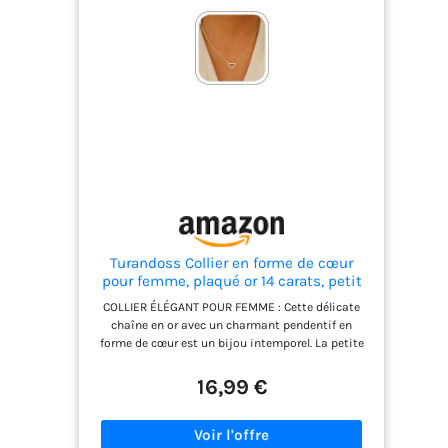
Turandoss Collier en forme de cœur
pour femme, plaqué or 14 carats, petit
cœur exquis, pendentif collier, bijoux
COLLIER ÉLÉGANT POUR FEMME : Cette délicate
en or, cadeau, cadeau d'anniversaire
chaîne en or avec un charmant pendentif en
pour femme, petite amie, 46.3 cm,
forme de cœur est un bijou intemporel. La petite
Résine
chaîne avec pendentif en forme de cœur est très
légère à porter, et le cœur creux est serti de
16,99 €
zircons scintillants pour lui donner de l’éclat !
MATÉRIAU DE HAUTE QUALITÉ : Plaqué or 14 carats
pour un éclat durable, hypoallergénique et