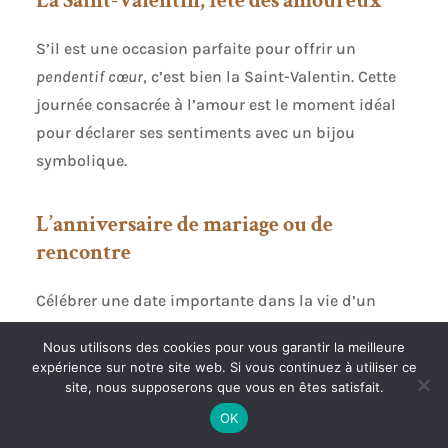
La Saint-Valentin, fête des amoureux
S’il est une occasion parfaite pour offrir un
pendentif cœur
, c’est bien la Saint-Valentin. Cette
journée consacrée à l’amour est le moment idéal
pour déclarer ses sentiments avec un bijou
symbolique.
L’anniversaire de mariage ou de
rencontre
Célébrer une date importante dans la vie d’un
couple avec un
pendentif cœur
est une belle façon
Nous utilisons des cookies pour vous garantir la meilleure
de renouveler ses vœux d’amour. Chaque fois que
expérience sur notre site web. Si vous continuez à utiliser ce
votre partenaire portera ce bijou, elle se rappellera
site, nous supposerons que vous en êtes satisfait.
cette journée spéciale.
OK