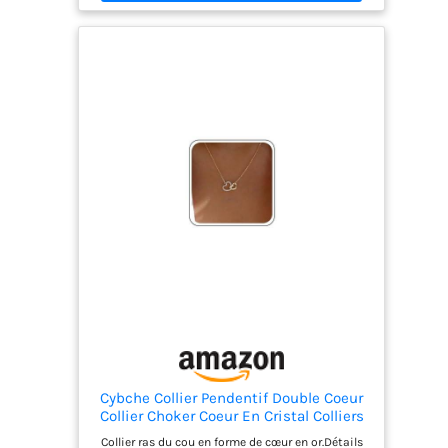
résistant au ternissement – adapté aux peaux
sensibles et agréable pour une utilisation
quotidienne Chaîne en forme de cœur réglable :
notre collier pour femme mesure 16 cm de long et
a une extension de 2,5 cm de long, la longueur
parfaite pour chaque femme. Le fermoir
mousqueton s'ouvre et se ferme facilement.
CADEAU DE NOËL : Ces exquises chaînes en or,
emballées dans de magnifiques boîtes cadeaux,
sont un merveilleux cadeau pour vous-même ou
pour une personne chère. Elles conviennent
parfaitement pour les occasions spéciales telles
que les anniversaires, les anniversaires de
mariage ou Noël. SERVICE CLIENT : si vous
rencontrez des problèmes, veuillez nous contacter
immédiatement. Nous vous aiderons à résoudre
le problème dans les 24 heures.
Cybche Collier Pendentif Double Coeur
Collier Choker Coeur En Cristal Colliers
Coeurs Emboîté Colliers Chaine Coeurs
Collier ras du cou en forme de cœur en or.Détails