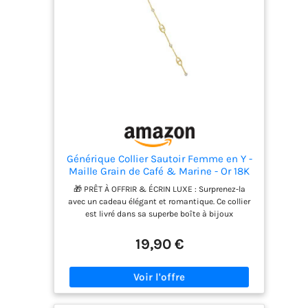
tenues de tous les jours. 【Cadeau IdéAl】
L'ensemble est le meilleur cadeau d'anniversaire
pour les amis, les amoureux, les couples, la mère
ou votre propre récompense. Idéal pour un
anniversaire, la Saint-Valentin, la fête des mères,
un anniversaire ou d'autres festivals surprise.
Générique Collier Sautoir Femme en Y -
Maille Grain de Café & Marine - Or 18K
sur Acier Inoxydable - Bijou Étanche et
🎁 PRÊT À OFFRIR & ÉCRIN LUXE : Surprenez-la
Anti-Ternissement - Chaîne Cravate
avec un cadeau élégant et romantique. Ce collier
Longue - Idée Cadeau
est livré dans sa superbe boîte à bijoux
transparente, idéale pour un anniversaire, une
fête ou simplement pour faire plaisir. Un bijou
19,90 €
prêt à offrir qui fera briller les yeux de celle qui le
reçoit. ✨ ÉCLAT DURABLE & WATERPROOF : Conçu
en Acier Inoxydable 316L de haute qualité avec un
placage Or 18K renforcé. Il ne noircit pas, ne ternit
jamais et résiste à l'eau (douche, sport, plage).