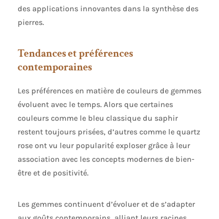
des applications innovantes dans la synthèse des
Souhaitez: Que vous portiez bracelet jonc seul
pour une touche de fraîcheur et d'élégance, ou que
pierres.
vous le superposiez pour créer un charme rétro,
vous pouvez facilement le combiner.Il s'associe
également astucieusement à des colliers, des
Tendances et préférences
montres et d'autres accessoires pour rehausser la
texture globale de votre tenue grâce à des formes
contemporaines
superposées. bracelet fille s'adapte à tous les
styles, des loisirs quotidiens aux occasions
formelles. Cadeau Romantique: Le trèfle à cinq
Les préférences en matière de couleurs de gemmes
feuilles symbolise la chance et la beauté, et le
évoluent avec le temps. Alors que certaines
zircon éblouissant symbolise le temps qui brille.
Qu'il s'agisse d'une déclaration romantique à la
couleurs comme le bleu classique du saphir
Saint-Valentin, d'une chaleureuse bénédiction à
restent toujours prisées, d’autres comme le quartz
Noël ou de moments spéciaux comme un
anniversaire, une cérémonie de remise de
rose ont vu leur popularité exploser grâce à leur
diplômes ou un mariage, bracelet plaqué or
association avec les concepts modernes de bien-
femme transmet une profonde affection et
illumine chaque instant important de rituels.
être et de positivité.
Les gemmes continuent d’évoluer et de s’adapter
aux goûts contemporains, alliant leurs racines