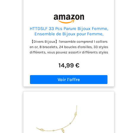
HTTDSLF 33 Pcs Parure Bijoux Femme,
Ensemble de Bijoux pour Femme,
Bracelet Femmes, Collier Femmes, Lot
【Divers Bijoux】l'ensemble comprend 1 colliers
de Bracelet Réglable Or pour Femme
en or, 8 bracelets, 24 boucles d'oreilles, 33 styles
Fille Cadeau Bijoux
différents, vous pouvez assortir différents styles
selon différentes occasions. 【Fashion Design】
Un ensemble de bracelets simples et exquis.
14,99 €
Chaque bracelet peut être porté séparément ou
ensemble pour un look superposé avec d'autres
chaînes. Le bracelet en or polyvalent convient à
toutes les occasions. 【Taille】Un ensemble de
collier en or et un ensemble de bracelet en or sont
réglables, adaptés à la plupart des gens, veuillez
vérifier l'image pour plus de détails. 【Convient
Pour Les Lieux】Parfait pour les concerts, le
cosplay et la vie quotidienne, que vous assistiez
à un concert de retour, que vous souhaitiez
adopter un look cosplay ou simplement montrer
votre amour à vos fans, cet ensemble de bijoux
s'associe facilement à la mode K-pop et aux