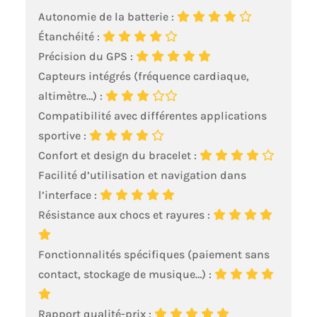
pour une qualité
Autonomie de la batterie :
audio cristalline, elle
vous permet de
Étanchéité :
passer et répondre à
Précision du GPS :
vos appels
Capteurs intégrés (fréquence cardiaque,
directement au
poignet via une
altimètre…) :
connexion Bluetooth
Compatibilité avec différentes applications
stable. L’application
sportive :
Da Fit enregistre vos
contacts favoris et
Confort et design du bracelet :
vous alerte en temps
Facilité d’utilisation et navigation dans
réel des appels, SMS
l’interface :
et notifications de
vos applications
Résistance aux chocs et rayures :
habituelles.
L’assistant vocal
Fonctionnalités spécifiques (paiement sans
intelligent simplifie
vos gestes du
contact, stockage de musique…) :
quotidien :
consultation météo,
Rapport qualité-prix :