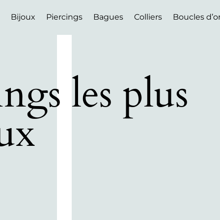
Bijoux
Piercings
Bagues
Colliers
Boucles d’or
ings les plus
ux