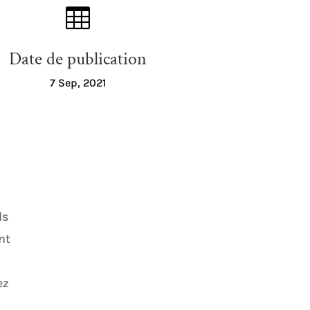

Date de publication
7 Sep, 2021
ls
nt
ez