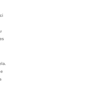
ci
u
es
la.
ne
a