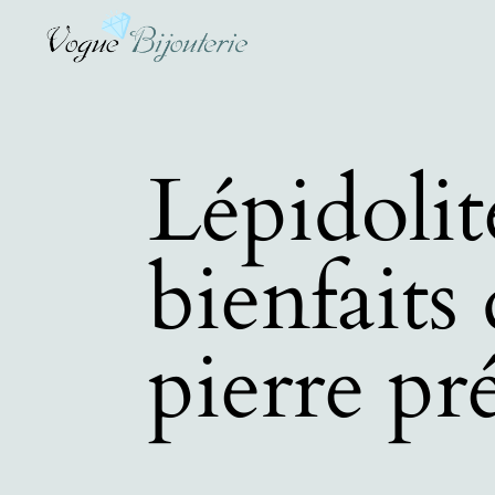
Lépidolite
bienfaits 
pierre pr