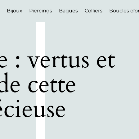
Bijoux
Piercings
Bagues
Colliers
Boucles d’or
 : vertus et
de cette
écieuse