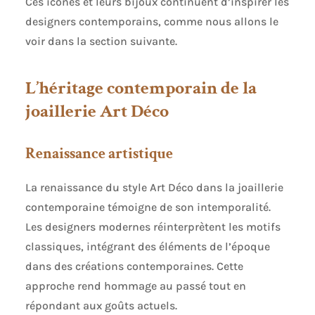
Ces icônes et leurs bijoux continuent d’inspirer les
Halloween, Noël, Thanksgiving, la Saint-Valentin,
designers contemporains, comme nous allons le
l'obtention d'un diplôme, la fête des mères, les
spectacles, les mariages et d'autres occasions
voir dans la section suivante.
pour ajouter un peu de magnificence et
d'élégance à votre tenue. CADEAU PARFAIT :
L'ensemble de bijoux en perles peut être offert en
L’héritage contemporain de la
cadeau à vos amis, vos proches ou à vous-même.
joaillerie Art Déco
Renaissance artistique
La renaissance du style Art Déco dans la joaillerie
contemporaine témoigne de son intemporalité.
Les designers modernes réinterprètent les motifs
classiques, intégrant des éléments de l’époque
dans des créations contemporaines. Cette
approche rend hommage au passé tout en
répondant aux goûts actuels.