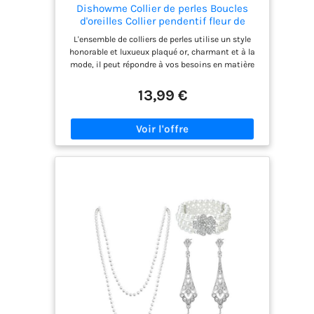
Dishowme Collier de perles Boucles
d'oreilles Collier pendentif fleur de
camélia en cristal Bijoux Vintage en
L'ensemble de colliers de perles utilise un style
fausses perles pour femmes filles
honorable et luxueux plaqué or, charmant et à la
(Blanc B)
mode, il peut répondre à vos besoins en matière
d'assortiment de vêtements. Le collier de fleurs de
camélia est composé de perles artificielles, de
13,99 €
strass et d'alliages, très résistants à la rouille,
étudiés et durables, respectueux de la peau, sans
danger pour le corps. Collier de perles blanches de
la taille indiquée sur l'image, chaîne allongée,
flexible et pratique, convenant à la plupart des
femmes et des jeunes filles. Le collier de perles
pour femmes est facile à assortir et convient à
tous les styles de vêtements. C'est un cadeau
idéal pour les fêtes, les bals, les boîtes de nuit, les
anniversaires, les mariages, les vacances, les
anniversaires, la Saint-Valentin, Noël, la fête des
mères, les vêtements de tous les jours, etc. Nous
accordons une grande importance à l'expérience
d'achat de chaque client. Si vous avez des
questions, n'hésitez pas à nous contacter, nous
vous proposerons une solution dans les 24
heures.