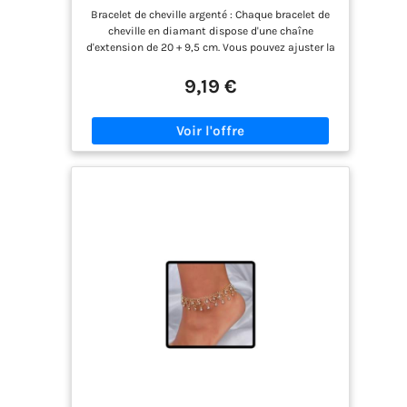
argenté pour Femmes, Bracelet d'été
Bracelet de cheville argenté : Chaque bracelet de
Argent 925 Bijoux de Cheville pour
cheville en diamant dispose d'une chaîne
Femmes
d'extension de 20 + 9,5 cm. Vous pouvez ajuster la
chaîne d'extension à votre cheville. La longueur
totale d'environ 30 cm convient également aux
9,19 €
grandes chevilles Plage d'été : Le délicat bracelet
de cheville en argent est fabriqué en alliage avec
zircon, plaqué argent 925. Il est agréable à porter
Chaque bracelet de cheville en argent est livré
dans une boîte cadeau, idéal pour les
anniversaires, fiançailles, anniversaires de
mariage, la Saint-Valentin, les mariages, Noël ou
d'autres occasions spéciales Bracelet de cheville
délicat : Ce bracelet est idéal pour diverses
occasions comme les vacances à la plage, les
fêtes estivales ou le quotidien. Il peut être porté
seul ou combiné avec d'autres bracelets pour un
look moderne et charmant Service client : Nous
soutenons nos produits et offrons un service
client 24 heures sur 24. Si vous avez des
questions, n'hésitez pas à nous contacter, et
nous vous fournirons une solution satisfaisante