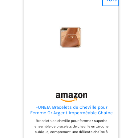
briller avec élégance en portant cette chaîne de
cheville grande taille, parfaitement ajustable
pour un confort optimal et un look impeccable.
N'attendez plus pour compléter votre collection
de bijoux avec ce magnifique bracelet de cheville
femme, un accessoire incontournable pour
affirmer votre style et votre grâce naturelle.
FUNEIA Bracelets de Cheville pour
Femme Or Argent Imperméable Chaine
de Cheville pour Femme Réglable
Bracelets de cheville pour femme : superbe
Papillon CZ Trèfle à quatre feuilles
ensemble de bracelets de cheville en zircone
Coquillage Bracelets L'éTé Plage Cadeau
cubique, comprenant une délicate chaîne à
maillons superposés, des pendentifs en zircone