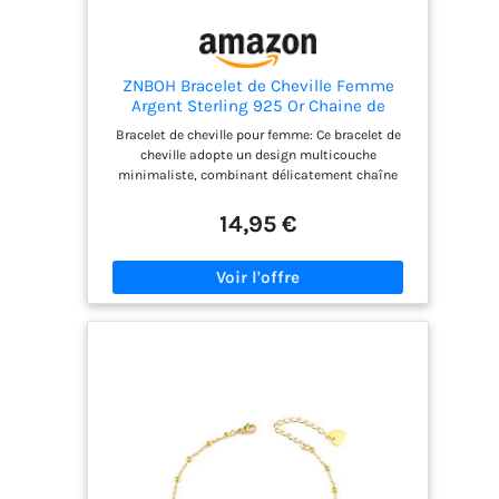
ZNBOH Bracelet de Cheville Femme
Argent Sterling 925 Or Chaine de
Cheville
Bracelet de cheville pour femme: Ce bracelet de
cheville adopte un design multicouche
minimaliste, combinant délicatement chaîne
fleur, chaîne papillon, chaîne à perles et chaîne
style tennis pour un rendu à la fois élégant et
14,95 €
raffiné. Véritable indispensable de l’été, ce bijou
féminin sublime toutes vos tenues. Polyvalent et
intemporel, il se porte aussi bien seul pour un
look discret qu’en superposition avec d’autres
bijoux pour un style tendance et personnalisé
Bracelet de cheville argent sterling 925: Fabriqué
en argent sterling 925 et plaqué or 18K triple
couche, ce bracelet de cheville résiste à
l’oxydation et conserve un éclat durable.
Hypoallergénique, sans nickel ni plomb, il est sûr
pour les peaux sensibles. Résistant à l’eau et à la
décoloration, son design unique apporte une
touche brillante et scintillante à votre cheville,
vous rendant plus élégante et séduisante Bracelet