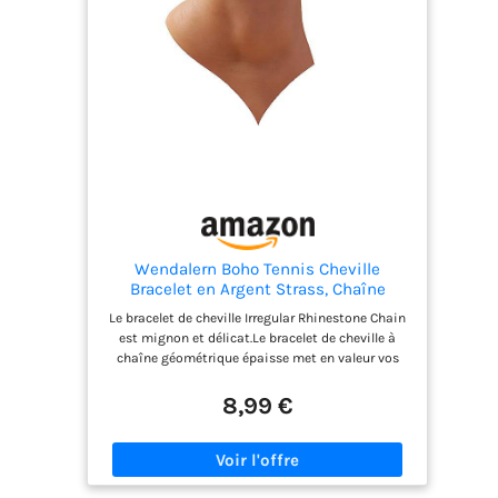
est parfait avec des jupes et des shorts.
Wendalern Boho Tennis Cheville
Bracelet en Argent Strass, Chaîne
Losange CZ Diamant pour Femmes et
Le bracelet de cheville Irregular Rhinestone Chain
Filles en Été
est mignon et délicat.Le bracelet de cheville à
chaîne géométrique épaisse met en valeur vos
chevilles sexy et vous fait briller cet été ! Le
bracelet de tennis Chunky en argent est fabriqué
8,99 €
en alliage respectueux de l'environnement,
durable et robuste, pour une meilleure sensation
de port.. Le bracelet de cheville en zircon cubique
convient à la plupart des personnes, il est facile à
ajuster et ne nécessite pas de se soucier de la