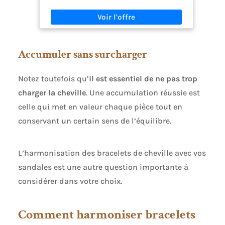
adapté à des circonférences de 280 mm à 420
mm Conception légère et respirante : le bracelet
Helio vous garde au frais et à l'aise grâce à une
circulation d'air améliorée, empêchant
l'accumulation de transpiration lors d'activités
Accumuler sans surcharger
intenses ou par temps chaud. Matériau en nylon
haut de gamme : le bracelet Amazfit Helio est en
nylon respirant, léger, doux pour la peau et
Notez toutefois qu’
il est essentiel de ne pas trop
évacuant la transpiration. Entraînez-vous plus
intensément tout en restant à l'aise Ajustement
charger la cheville
. Une accumulation réussie est
réglable et sûr : bracelet facile à régler qui
celle qui met en valeur chaque pièce tout en
garantit un ajustement parfait et antidérapant
pour toutes les tailles de poignet, idéal pour les
conservant un certain sens de l’équilibre.
entraînements, le port quotidien et le suivi du
sommeil
L’harmonisation des bracelets de cheville avec vos
sandales est une autre question importante à
considérer dans votre choix.
Comment harmoniser bracelets