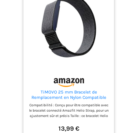
heures sans gêne. ✅ Câble extra long de 4,5 m –
Profitez de la liberté de mouvement tout en
restant connecté à la terre à la maison, au bureau
ou même pendant votre sommeil, sans renoncer
au confort. ✅ Sûr et compatible – Comprend un
connecteur universel adapté aux prises Earthing
standard. Compatible avec les produits Earthing
TiMOVO 25 mm Bracelet de
Remplacement en Nylon Compatible
avec le Bracelet
Compatibilité : Conçu pour être compatible avec
le bracelet connecté Amazfit Helio Strap, pour un
ajustement sûr et précis Taille : ce bracelet Helio
Strap s'adapte parfaitement à votre bras et à
votre cheville. Bracelet librement réglable qui
13,99 €
s'ajuste facilement à la longueur de votre bras,