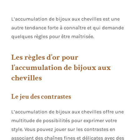
taille..C'est votre élément de collocation
indispensable. Le bracelet de cheville en cristal et
diamant étincelant convient à diverses
L’accumulation de bijoux aux chevilles est une
occasions, telles que les fêtes sur la plage, les
autre tendance forte à connaître et qui demande
mariages sur la plage, les cours de yoga, les cours
de danse, les représentations théâtrales, etc..
quelques règles pour être maîtrisée.
Nous sommes très heureux que vous ayez choisi
notre bracelet de cheville pour pieds nus..Si vous
avez des questions, n'hésitez pas à nous
Les règles d’or pour
contacter par courriel..Nous répondrons et
fournirons les services appropriés dans les 24
l’accumulation de bijoux aux
heures..
chevilles
Le jeu des contrastes
L’accumulation de bijoux aux chevilles offre une
multitude de possibilités pour exprimer votre
style. Vous pouvez jouer sur les contrastes en
associant des chaînes fines et délicates avec des