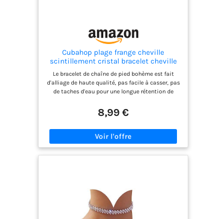
Cubahop plage frange cheville
scintillement cristal bracelet cheville
été strass accessoires de pied femmes
Le bracelet de chaîne de pied bohème est fait
et filles bijoux (Or)
d'alliage de haute qualité, pas facile à casser, pas
de taches d'eau pour une longue rétention de
couleur. La chaîne de pied strass frangée est de
taille libre, avec un design allongé, facile à enfiler
8,99 €
et à enlever, réglable pour les femmes et les filles.
Les chaînes de pied en or et en argent sont
exquises, vous pouvez les porter seules ou dans
leur ensemble, avec vos propres bijoux et devenir
une femme à la mode. Les ornements de pied en
cristal sont l'un des styles les plus populaires de
la saison et c'est génial d'en avoir un. C'est aussi
un cadeau parfait pour les amis, la famille, etc. En
tant qu'application pour les chaînes de pied et les
bracelets, il est idéal pour les vacances à la plage
et les occasions quotidiennes, et peut également
être porté comme ornement pour diverses fêtes. Il