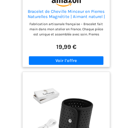
Bracelet de Cheville Minceur en Pierres
Naturelles Magnétite | Aimant naturel |
Perles Qualité AAA | Bijou Femme |
Fabrication artisanale française – Bracelet fait
Taille standard 22 cm élastique |
main dans mon atelier en France. Chaque pièce
Création Artisanale Française (Cheville
est unique et assemblée avec soin. Pierres
Magnétite)
naturelles Magnétite AAA – Bracelet composé de
véritables pierres naturelles de Magnétite
19,99 €
sélectionnées pour leur brillance, leur qualité et
leur énergie. Un bijou durable et élégant. Bracelet
de cheville Femme – Design moderne et
intemporel. Convient à tous les styles et peut être
porté seul ou en accumulation avec d'autres
bracelets. Taille standard 22 cm – Élastique
confortable – Monté sur un élastique résistant
pour s’adapter automatiquement à chaque
cheville. Confort assuré au quotidien. Idée cadeau
bien-être – Parfait pour un anniversaire, un
changement de vie, une remise en forme ou un
soutien symbolique.