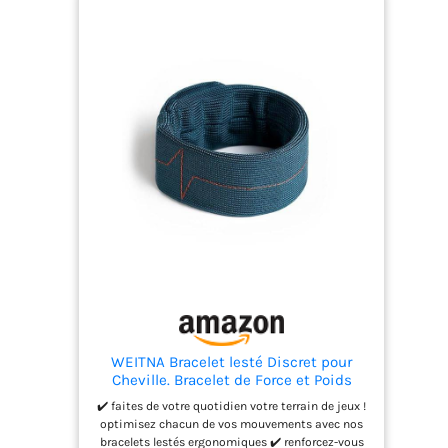
porter au quotidien ✔️ pochette interchangeable
et lavable : passez votre bracelet de force à la
machine pour lui faire retrouver des couleurs
éclatantes ✔️ anti-frottement et irritation : les
matériaux de haute qualité utilisés dans ces
bracelets lestés préviennent tout risque
d'irritation ✔️ conseillé : à toute personne qui
aimerait se renforcer, performer ou simplement
soucieuse de son bien-être ✔️ adapté : 5 tailles et
4 coloris différents pour s'adapter parfaitement à
votre morphologie et goûts vestimentaires ✔️
origine france : de la conception à la livraison,
nos poids de poignets sont entièrement produits
en france, plus précisement en alsace
Investissement dans votre bien-être et vos
performances physiques
WEITNA Bracelet lesté Discret pour
Cheville. Bracelet de Force et Poids
pour Cheville de 500g - Renforcez-Vous
✔️ faites de votre quotidien votre terrain de jeux !
intelligemment et Faites de Votre
optimisez chacun de vos mouvements avec nos
Quotidien Votre séance de Sport
bracelets lestés ergonomiques ✔️ renforcez-vous