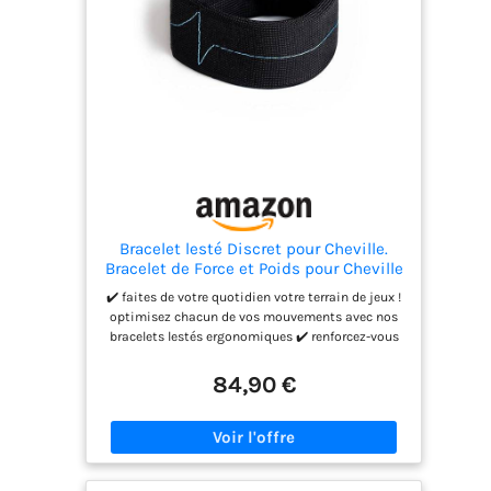
Bracelet lesté Discret pour Cheville.
Bracelet de Force et Poids pour Cheville
de 500g - Renforcez-Vous
✔️ faites de votre quotidien votre terrain de jeux !
intelligemment et Faites de Votre
optimisez chacun de vos mouvements avec nos
Quotidien Votre séance de Sport
bracelets lestés ergonomiques ✔️ renforcez-vous
spécialisée
intelligemment : le poids supplémentairede de
500g, minutieusement choisi, augmente votre
84,90 €
activité musculaire, ce qui vous renforce en
douceur et parfaitement spécifique à vos besoins
✔️ un bijou fonctionnel : conçu pour vous, nos
bracelets sont réfléchis depuis des années afin
qu'ils soient agréables, discrets et bénéfiques à