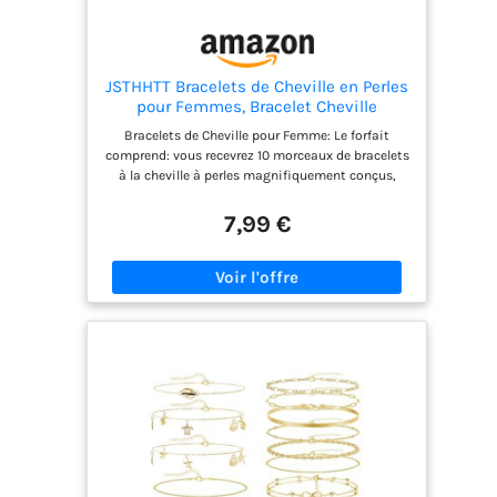
JSTHHTT Bracelets de Cheville en Perles
pour Femmes, Bracelet Cheville
Femme, Chevillières Bohème Dorées,
Bracelets de Cheville pour Femme: Le forfait
Bracelets pour Femme, Chaine De
comprend: vous recevrez 10 morceaux de bracelets
Cheville, Élastique, Réglable, pour
à la cheville à perles magnifiquement conçus,
Bijoux Femmes et Filles
parfaits pour le mélange, l'assortiment ou les
cadeaux à des amis. Design Unique: Le bracelet
7,99 €
de cheville présente de délicats pendentifs en
disque avec des décorations en perles Ils ajoutent
une touche de charme côtier et d'élégance à votre
tenue, parfait pour les amateurs de plage et les
passionnés de l'été. Tailles Réglables: Ce bracelet
de cheville mesure 20 cm + 5 cm d'extension, ce
qui permet de l'adapter facilement à la longueur
souhaitée. Grâce à un fermoir mousqueton solide,
vous pouvez porter ces bracelets de cheville en
toute sécurité, sans craindre qu'ils ne tombent.
MatéRiau De Qualité SupéRieure: Le bracelet de
cheville bohème est d'excellente qualité, solide et
durable, ne se casse pas et ne se décolore pas
facilement et restera avec vous pendant une