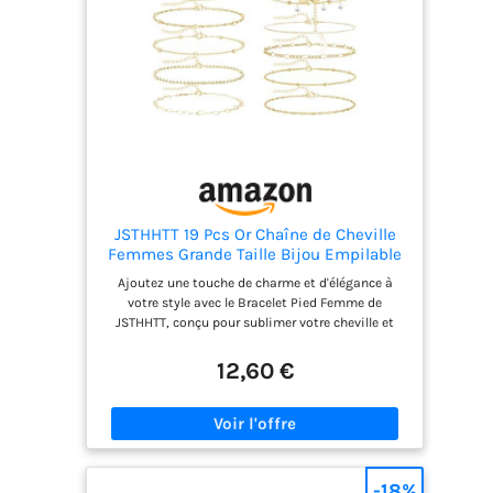
longue période. Cadeau Idéal: Ce bracelet de
cheville convient aux femmes. Un cadeau
attentionné et parfait pour toute occasion, que
ce soit un anniversaire ou une fête. Ce bracelet de
cheville est un cadeau inoubliable et stylé.
JSTHHTT 19 Pcs Or Chaîne de Cheville
Femmes Grande Taille Bijou Empilable
Ajustable Perlée Pied Délicat Tendance
Ajoutez une touche de charme et d'élégance à
Plage
votre style avec le Bracelet Pied Femme de
JSTHHTT, conçu pour sublimer votre cheville et
captiver l'attention. Ce bracelet de cheville femme
en or offre une combinaison parfaite entre finesse
12,60 €
et durabilité, idéal pour mettre en valeur votre
féminité et votre personnalité unique. Découvrez
la polyvalence de ce bijou chic et tendance qui
peut facilement s'adapter à toutes vos tenues,
que ce soit pour une soirée spéciale ou une
journée décontractée. Offrez-vous l'opportunité de
-18%