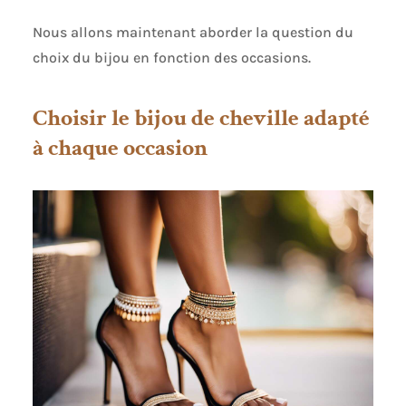
femmes allient style et résistance, ce qui en fait
Nous allons maintenant aborder la question du
des bijoux parfaits pour un usage quotidien.
Votre satisfaction est notre priorité. N'hésitez pas
choix du bijou en fonction des occasions.
à nous contacter si vous avez des questions.
Nous vous répondrons dans les 24 heures.
Choisir le bijou de cheville adapté
à chaque occasion