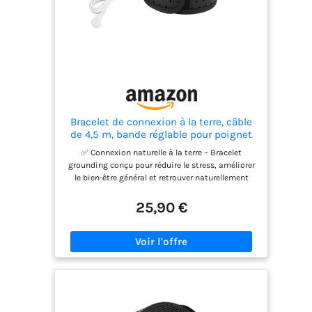
Bracelet de connexion à la terre, câble
de 4,5 m, bande réglable pour poignet
et cheville, noir, respirant
✅ Connexion naturelle à la terre – Bracelet
grounding conçu pour réduire le stress, améliorer
le bien-être général et retrouver naturellement
l'équilibre physique et mental. ✅ Bien-être et
détente au quotidien – En vous connectant à la
25,90 €
terre, vous contribuez à diminuer la tension
accumulée, favorisez le calme et vous pouvez
constater une amélioration de la qualité du
sommeil et du repos. ✅ Matériau respirant et
réglable – Fabriqué en tissu micro-perforé de
haute qualité, il est confortable, léger et s'adapte
parfaitement au poignet, avant-bras, cheville ou
jambe, idéal pour une utilisation pendant des