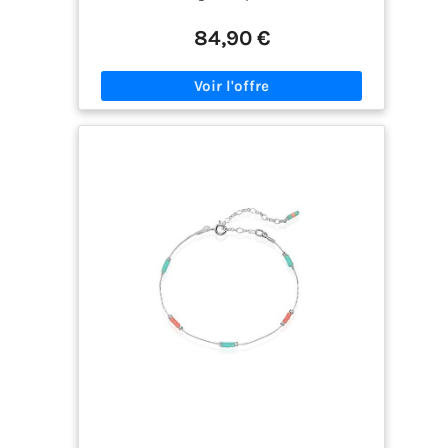
spécialisée
intelligemment : le poids supplémentairede de
500g, minutieusement choisi, augmente votre
84,90 €
activité musculaire, ce qui vous renforce en
douceur et parfaitement spécifique à vos besoins
✔️ un bijou fonctionnel : conçu pour vous, nos
bracelets sont réfléchis depuis des années afin
qu'ils soient agréables, discrets et bénéfiques à
porter au quotidien ✔️ pochette interchangeable
et lavable : passez votre bracelet de force à la
machine pour lui faire retrouver des couleurs
éclatantes ✔️ anti-frottement et irritation : les
matériaux de haute qualité utilisés dans ces
bracelets lestés préviennent tout risque
d'irritation ✔️ conseillé : à toute personne qui
aimerait se renforcer, performer ou simplement
soucieuse de son bien-être ✔️ adapté : 5 tailles et
4 coloris différents pour s'adapter parfaitement à
votre morphologie et goûts vestimentaires ✔️
origine france : de la conception à la livraison,
nos poids de poignets sont entièrement produits
en france, plus précisement en alsace
Investissement dans votre bien-être et vos
performances physiques