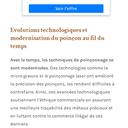
bracelets réglables femme: Le design réglable de
ces bracelets plaqués or convient idéalement à
votre poignet et convient à tous les âges et à
différentes personnes. Longueur de la chaîne : 16,5
cm avec une extension de 5 cm. 3. Article cadeau
Evolutions technologiques et
idéal: Ces ensembles de bracelets pour femme
sont l'ajout idéal à tout style de vêtements,
modernisation du poinçon au fil du
parfaits pour le quotidien, les mariages, les
temps
rendez-vous, les fêtes, les réunions familiales ou
d'autres occasions importantes. 4. Qualité pour
tous les jours: Les bracelets waterproof, faciles à
Avec le temps, les techniques de poinçonnage se
mettre et à retirer, sont fabriqués en matériaux
de haute qualité, assurant leur durabilité. 5.
sont modernisées
. Des technologies comme la
Service client: Si vous avez des questions
concernant cet ensemble de bracelets dorés pour
micro-gravure et le poinçonnage laser
ont amélioré
femme, n'hésitez pas à nous contacter via
la précision des poinçons, les rendant difficiles à
Amazon. Nous répondrons dans les 24 heures.
contrefaire. Ainsi, ces avancées technologiques
soutiennent l’éthique commerciale en assurant
une meilleure traçabilité des métaux précieux et
en luttant contre le commerce illégal de ces
derniers.