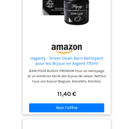
Hagerty - Silver Clean Bain Nettoyant
pour les Bijoux en Argent 170ml
BAIN POUR BIJOUX PREMIUM Pour un nettoyage
et un entretien facile des bijoux de valeur. Nettoie
tous vos bijoux (bagues, bracelets, broches,
chaînes, boucles d'oreilles …) en argent ou en
plaqué argent DOUX ET EFFICACE La formule a un
11,40 €
parfum fleuri et élimine en douceur l'oxydation, la
sueur et les traces de cosmétiques. Redonnez de
l'éclat à vos bijoux - sans les abîmer FACILE
D'UTILISATION Placez les bijoux dans le panier et
plongez-les dans le bain, remuez et laissez agir le
produit pendant deux minutes. Rincez à l'eau
tiède et essuyez avec un chiffon doux - terminé !