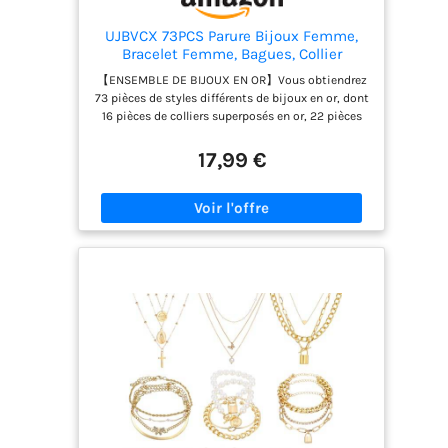
UJBVCX 73PCS Parure Bijoux Femme,
Bracelet Femme, Bagues, Collier
Femme Or, Ear Cuff, Boucles d'Oreilles
【ENSEMBLE DE BIJOUX EN OR】Vous obtiendrez
Créoles, Lot de Fantaisie Bijoux
73 pièces de styles différents de bijoux en or, dont
Réglable
16 pièces de colliers superposés en or, 22 pièces
d'ensembles de bagues d'articulation, 12 pièces
de boucles d'oreilles, 12 pièces de boucles
17,99 €
d'oreilles en or et 11 pièces de bracelets en or. Un
bel ensemble complet à ajouter à votre collection
de bijoux. Chaque style a un style différent pour
répondre aux différents besoins vestimentaires
quotidiens des femmes. 【BIJOUX EN OR À LA
MODE】Spécialement conçus pour les divers
besoins des femmes, ces ensembles de bijoux en
or pour femmes présentent des styles et des
tailles réglables pour vous assurer un ajustement
confortable. Que vous assistiez à une occasion
professionnelle/formelle ou quotidienne, ces
parures de bijoux en or dégageront un look
polyvalent et élégant. 【PLUSIEURS TAILLES】Ces
parures de bijoux pour femme sont conçues en
tenant compte des divers besoins des femmes et
sont réglables en taille pour garantir un