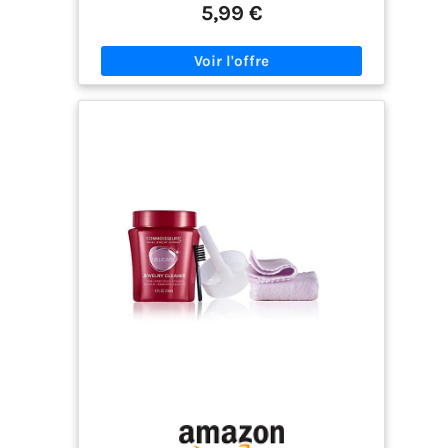
bijoux et montres. Pour d'innombrables objets :
5,99 €
convient aux lunettes, lunettes de soleil, montres
et bracelets, bijoux, cigarettes électroniques,
vaporisateurs, filtres à dosettes de café et bien
d'autres objets dans l'appareil à ultrasons
Entretien précieux : élimine efficacement résidus
minéraux, graisses organiques, dépôts, films de
lubrification, huiles, rouille superficielle, cires et
résidus de polissage sur le métal, le verre, la
céramique, le plastique et le caoutchouc
Concentré économique, dilution jusqu'à 1:100 :
spécialement conçu pour le bain à ultrasons, il se
dilue jusqu'à 1:100. Très économique, il réduit les
coûts et le plastique - il suffit de le doser dans
l'eau du bain. 0 % de microplastique, sans parfum
& sans colorants : la formule claire est sans
microplastique, sans parfum ni colorants et
nettoie en douceur - sans résidus sur les objets
nettoyés