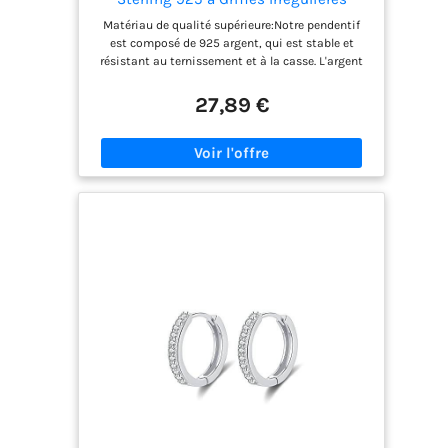
Vierge Base de Pendentif Creuse
Matériau de qualité supérieure:Notre pendentif
Support de Cabochon avec Chiffon de
est composé de 925 argent, qui est stable et
Polissage pour Fabrication de Colliers
résistant au ternissement et à la casse. L'argent
et de Bijoux Platine
est plus doux et il est plus facile de sertir des
pierres précieuses Référence de taille:Montage du
27,89 €
pendentif:environ. 39.5x35.5x8.5mm, convient
pour le sertissage de pierres précieuses de
20x25mm , Trou:4x3mm, 1 pc; Chiffon de
polissage:environ. 78.5x78.5x0.2mm, 1 pc. Facile à
utiliser:Il suffit de plier les broches pour les
adapter à votre pépite de pierre précieuse. Couper
pour s'adapter, limer pour lisser les pointes, et
appuyez pour fixer la pierre précieuse Large
application:Conçu pour la fabrication de bijoux
DIY, le connecteur à griffes irrégulières vous
permet de simplement placer votre pierre
précieuse préférée dans le plateau à pendentif
pour un bijou unique et exquis. Meilleur
cadeau:Les bijoux en cadeau ont une valeur et un
attrait uniques qui transmettent des émotions et
des bénédictions profondes, ce qui en fait le
cadeau parfait pour une mère, ami ou amant
pour un anniversaire, fête d'anniversaire ou de
mariage