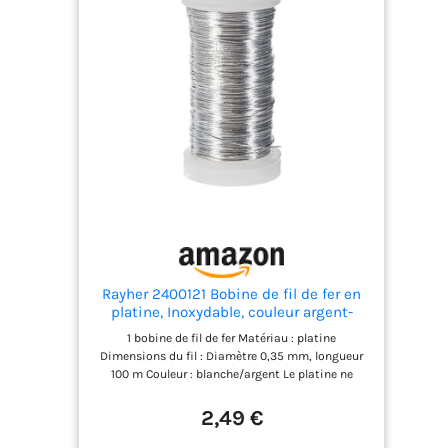
Rayher 2400121 Bobine de fil de fer en
platine, Inoxydable, couleur argent-
blanche, ø 0,35 mm, longueur 100m,
1 bobine de fil de fer Matériau : platine
multi-usage, bijoux, objets décoratifs,
Dimensions du fil : Diamètre 0,35 mm, longueur
art floral
100 m Couleur : blanche/argent Le platine ne
s’oxyde pas à l’air et conserve ainsi sa couleur
blanche. Il est idéal pour la confection de bijoux,
2,49 €
ou d’objets décoratifs que vous aurez réalisés en
courbant le fil dans la forme désirée. L’art floral