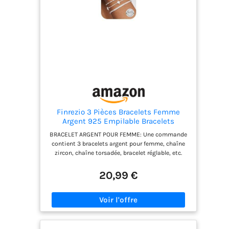
votre personnalité avec nos bijoux femme,
incluant collier or femme et lot bracelet femme.
Ces pièces polyvalentes, qui passent facilement
du jour à la nuit, s'accordent avec votre garde-
robe de tous les jours et vos tenues de soirée.
Finrezio 3 Pièces Bracelets Femme
Argent 925 Empilable Bracelets
Réglable
BRACELET ARGENT POUR FEMME: Une commande
contient 3 bracelets argent pour femme, chaîne
zircon, chaîne torsadée, bracelet réglable, etc.
Ensemble de bracelets en argent simple et exquis,
disponible en 3 couleur BRACELET ARGENT 925:
20,99 €
Fabriqués en argent 925, ces bracelets à chaîne
sont hypoallergéniques. Associez librement une
variété de styles pour montrer la beauté de votre
personnalité. Le processus de placage en or 14
carats rend le produit brillant et brillant
BRACELETS RÉGLABLES POUR FEMMES: La