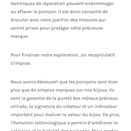
techniques de réparation peuvent endommager
de polissage pour bijoux de 12 x 18 cm, un pour les
bijoux en argent et un pour les bijoux en or LA
ou effacer le poinçon. Il est donc conseillé de
PROMESSE CONNOISSEURS - Chez Connoisseurs,
discuter avec votre joaillier des mesures qui
nous comprenons la valeur des bijoux et nous
nous efforçons de proposer les meilleurs produits
seront prises pour protéger cette précieuse
d'entretien possibles. Notre engagement constant
marque.
envers l'excellence fait de notre marque le choix
numéro un pour l'entretien de vos bijoux les plus
précieux.
Pour finaliser notre exploration, un récapitulatif
s’impose.
Nous avons découvert que les poinçons sont bien
plus que de simples marques sur nos bijoux. Ils
sont la garantie de la pureté des métaux précieux
utilisés, la signature du créateur et un indicateur
important pour évaluer la valeur du bijou. De plus,
l’évolution technologique a permis d’améliorer la
précision et la fiabilité des poinçons. Mais gardez