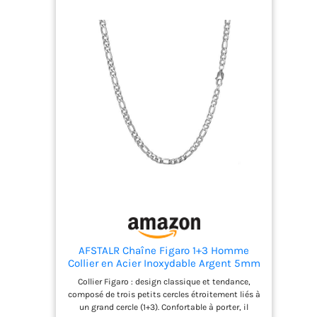
conception réglable de ces bracelets en chaîne
s'adapte parfaitement à votre poignet, convient à
tous les âges et à différentes personnes. Longueur
de la chaîne : 16.5 cm avec extension de 5 cm. Les
ensembles de bracelets en chaîne argent sont
parfaits pour tout style de vêtements CADEAU
PARFAIT: l'ensemble de bracelets en chaîne est un
cadeau parfait pour les femmes. Vous pouvez les
empiler et les superposer avec d'autres bracelets
pour un look tendance et cool. Et ces bracelets
sont également d'excellents cadeaux pour les
copines, les meilleures amies, les épouses, les
adolescentes, les mamans, les grand-mères, etc.,
pour exprimer votre amour SERVICE FINREZIO:
Lorsque vous recevez un bracelet argent sterling,
si vous n'êtes pas satisfait de nos bracelet bijoux
femme, contactez-nous à tout moment. Nous
sommes prêts à résoudre vos doutes et à vous
offrir une expérience d'achat agréable
AFSTALR Chaîne Figaro 1+3 Homme
Collier en Acier Inoxydable Argent 5mm
de Large 61cm Bijoux Cadeau
Collier Figaro : design classique et tendance,
composé de trois petits cercles étroitement liés à
un grand cercle (1+3). Confortable à porter, il