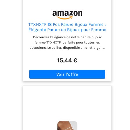
TYXHXTF 18 Pcs Parure Bijoux Femme :
Élégante Parure de Bijoux pour Femme
comprenant Collier Ras de Cou, Collier
Découvrez l'élégance de notre parure bijoux
Breloque Argent et Or, Bracelet Jonc Or,
femme TYXHXTF, parfaite pour toutes les
Lot Bracelet Fantaisie, Argent
occasions. Le collier, disponible en or et argent,
capture l'essence même du charme féminin.. Le
collier ras de cou femme TYXHXTF est un bijou
15,44 €
essentiel pour les femmes qui apprécient la mode.
Arborant une breloque élégante, ce collier femme
argent apporte une touche moderne et raffinée à
votre style. Notre bracelet or femme, ou bracelet
jonc femme, est conçu pour se démarquer par son
design raffiné. Ce bijoux femme or allie légèreté et
confort, ciblant les femmes à la recherche de
bijoux fantaisie femme de haute qualité. Les
parures pour femme TYXHXTF sont le choix idéal
pour les personnes qui souhaitent offrir un
cadeau inoubliable. Composées de collier femme
or, bracelet, et autres accessoires, ces parures se
prêtent à diverses occasions. Mettez en valeur