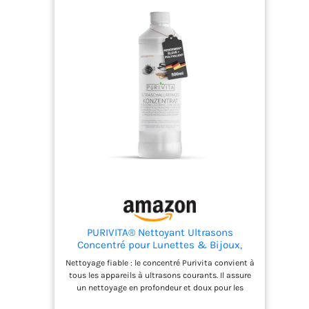
RÉSULTAT DE NETTOYAGE PROFESSIONNEL Si
nécessaire, frottez le bijou avec une éponge
douce préalablement imbibée de ce produit. Pour
une brillance parfaite, combinez avec le chiffon
Silver Cloth SAVOIR-FAIRE DEPUIS 1895 Hagerty
développe des produits spécifiques afin de
prendre soin de vos objets de valeur (Bijoux,
Montres et Accessoires/ Articles de décoration/
Art de la table/ Tapis et textiles/ Autres surfaces)
PURIVITA® Nettoyant Ultrasons
Concentré pour Lunettes & Bijoux,
500ml
Nettoyage fiable : le concentré Purivita convient à
tous les appareils à ultrasons courants. Il assure
un nettoyage en profondeur et doux pour les
matériaux, sans rayures - idéal pour lunettes,