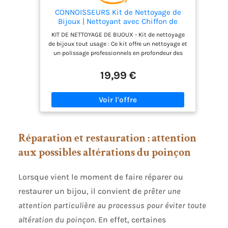
CONNOISSEURS Kit de Nettoyage de
Bijoux | Nettoyant avec Chiffon de
Polissage pour Or et Argent | Solution
KIT DE NETTOYAGE DE BIJOUX - Kit de nettoyage
Nettoyante Liquide pour Pierres
de bijoux tout usage : Ce kit offre un nettoyage et
Précieuses
un polissage professionnels en profondeur des
bijoux en or, en platine et en argent, avec un
nettoyant pour bijoux délicat spécialement
19,99 €
formulé pour éliminer en douceur la saleté, l'huile
et autres impuretés des pierres précieuses et plus
encore. CHIFFONS DE NETTOYAGE POUR OR ET
ARGENT - En utilisant le chiffon de nettoyage
ultra-doux pour or ou argent, vous éliminez la
saleté et le ternissement et prévenez leur
Réparation et restauration : attention
réapparition, pour un éclat éclatant. Nos chiffons
sont fabriqués en fibre 100 % coton, une ressource
aux possibles altérations du poinçon
renouvelable. Le chiffon mesure 5"x7" NETTOYANT
DÉLICAT POUR BIJOUX - Utilisez notre nettoyant
délicat pour bijoux Connoisseurs pour toutes vos
Lorsque vient le moment de faire réparer ou
pierres semi-précieuses, perles et même bijoux
restaurer un bijou, il convient de
prêter une
fantaisie. TOUT CE DONT VOUS AVEZ BESOIN -
Comprend un flacon de 230 ml de nettoyant pour
attention particulière au processus pour éviter toute
bijoux délicats sans ammoniaque, notre plateau
de trempage pour bijoux et notre pinceau de
altération du poinçon
. En effet, certaines
retouche faciles à utiliser, ainsi que deux chiffons