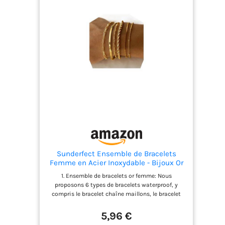
avec d'autres chaînes. Le bracelet en or polyvalent
convient à toutes les occasions. 【Matériau de
Qualité】Ces colliers, bracelets, anneaux et
manchettes d'oreilles sont fabriqués en matériau
de haute qualité, à faible taux d'allergie et ne
sont pas faciles à rouiller ou à oxyder. Matériau
robuste, ces bijoux plaqués or sont durables et
dureront longtemps. 【Cadeau IdéAl】 L'ensemble
est le meilleur cadeau d'anniversaire pour les
amis, les amoureux, les couples, la mère ou votre
propre récompense. Idéal pour un anniversaire, la
Saint-Valentin, la fête des mères, un anniversaire
ou d'autres festivals surprise.
Sunderfect Ensemble de Bracelets
Femme en Acier Inoxydable - Bijoux Or
Étanche - Style Cuban Paper Clip
1. Ensemble de bracelets or femme: Nous
proposons 6 types de bracelets waterproof, y
compris le bracelet chaîne maillons, le bracelet
hermès, le bracelet figaro, le bracelet corde, le
bracelet boxe, et le bracelet satellite, parfait pour
5,96 €
être portés seuls ou combinés. 2. Ensemble de