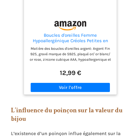
Boucles d'oreilles Femme
Hypoallergénique Créoles Petites en
Argent Fin 925 Plaqué Platine Avec
Matière des boucles d'oreilles argent: Argent Fin
Zircone Cubique, Diamètre 8mm
925, gravé marque de S925, plaqué or/ or blanc/
or rose, zircone cubique AAA, hypoallergenique et
brillant. Taille des Créoles argent: Diamètre 8mm,
10mm, 12mm. Different choix pour la taille et vous
12,99 €
pouvez choisir laquelle vous convient pour vos
vêtements. Emballage exquise: les boucle
d'oreilles anneaux sont emballés dans une boîte
bleu-blanc, convient pour les collections
personnelles et comme cadeau pour les autres.
Désign classique : les boucles d'oreilles femme
L’influence du poinçon sur la valeur du
sont faciles à assortir au quotidien, adaptées à
toutes les occasions et aux personnes de âges
bijou
variés. Garantie rassurant chez SNORSO: 100%
remboursement ou l'échange gratuit en cas
d'allergie, de décoloration et de qualité
L’existence d’un poinçon influe également sur la