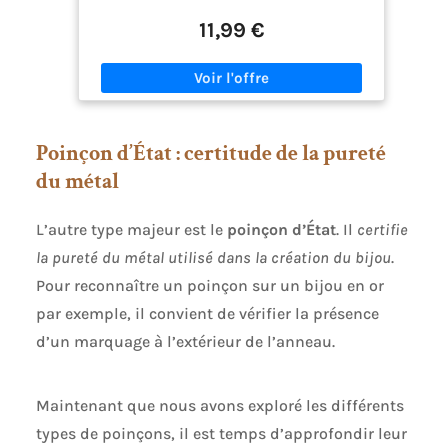
s'adapte à tous les styles. Design élégant et
confortable: la chaîne homme est simple et
11,99 €
élégante. bords lisses sans pièces pointues, ce
qui ne nuira pas à votre peau et vous donnera une
expérience de port confortable. Fabriqué de haute
qualité: le collier homme en acier inoxydable
durable, les composants sont entièrement faits à
la main. trois tailles différentes, vous pouvez
Poinçon d’État : certitude de la pureté
choisir la chaîne juste à droite. Dimension:
longueur de la chaîne: 46-90cm ; largeur: 5mm;
du métal
hauteur: 1.8mm Comment entretenir: Les bijoux
en acier inoxydable ont les caractéristiques de
résistance à la corrosion, et ne sont pas faciles à
L’autre type majeur est le
poinçon d’État
. Il
certifie
oxyder et à se décolorer, il faut éviter de les
la pureté du métal utilisé dans la création du bijou
.
stocker dans un endroit humide et les garder
propres.
Pour reconnaître un poinçon sur un bijou en or
par exemple, il convient de vérifier la présence
d’un marquage à l’extérieur de l’anneau.
Maintenant que nous avons exploré les différents
types de poinçons, il est temps d’approfondir leur