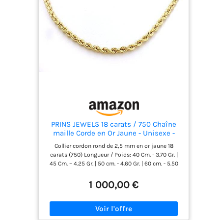
PRINS JEWELS 18 carats / 750 Chaîne
maille Corde en Or Jaune - Unisexe -
Largeur 2,50 mm (45)
Collier cordon rond de 2,5 mm en or jaune 18
carats (750) Longueur / Poids: 40 Cm. - 3.70 Gr. |
45 Cm. – 4.25 Gr. | 50 cm. - 4.60 Gr. | 60 cm. - 5.50
Gr. Alliage : or 750 poinçonné L'objet sera livré
dans une boîte à bijoux. La collection Gold Prins
1 000,00 €
Jewels est inspiré par la romantique de lItalie.