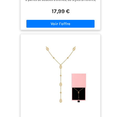
Cadeau Bijoux
vous pouvez assortir différents styles selon
différentes occasions. 【Taille】Les anneaux
17,99 €
d'empilement en or sont disponibles dans de
nombreuses tailles différentes, un ensemble de
collier en or et un ensemble de bracelet en or sont
réglables, adaptés à la plupart des gens, veuillez
vérifier l'image pour plus de détails. 【Fashion
Design & Easy Match】Un ensemble de bracelets
simples et exquis. Chaque bracelet peut être porté
séparément ou ensemble pour un look superposé
avec d'autres chaînes. Le bracelet en or polyvalent
convient à toutes les occasions. 【Matériau de
Qualité】Ces colliers, bracelets, anneaux et
manchettes d'oreilles sont fabriqués en matériau
de haute qualité, à faible taux d'allergie et ne
sont pas faciles à rouiller ou à oxyder. Matériau
robuste, ces bijoux plaqués or sont durables et
dureront longtemps. 【Cadeau IdéAl】 L'ensemble
est le meilleur cadeau d'anniversaire pour les
amis, les amoureux, les couples, la mère ou votre
propre récompense. Idéal pour un anniversaire, la
Saint-Valentin, la fête des mères, un anniversaire
ou d'autres festivals surprise.