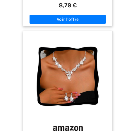
diamètre, de taille moyenne, ronde et pleine,
8,79 €
rayonnant un lustre chaud. Le collier mesure 48
cm de long (y compris une chaîne d’extension de
11 cm) et la longueur est réglable ; le bracelet est
élastique ; les boucles d’oreilles mesurent 3 cm de
long, avec un élégant pendant. L'ensemble de
trois pièces est harmonieusement conçu, créant
facilement un look général élégant et sophistiqué
Cadeau idéal : ce magnifique bijou en perles pour
femme est le cadeau parfait pour les femmes
importantes de votre vie. Que ce soit comme
surprise pour la fête des mères, un anniversaire
ou un anniversaire de mariage, ou comme
bénédiction pour la mariée ou les demoiselles
d'honneur lors d'un mariage, cela transmet
fidèlement votre amour et votre attention.
Symbole d'élégance et de beauté intemporelles,
c'est un choix de bon goût et attentionné
Matériaux de qualité supérieure : cet ensemble
collier et boucles d'oreilles de perles utilise des
perles d'imitation de haute qualité, traitées avec
un processus de teinture en poudre de perle fine,
présentant un lustre et une texture captivants
comparables aux perles naturelles. Associé à des
accessoires en acier inoxydable, le matériau est