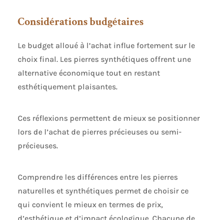
souhaitée. Grâce à un fermoir mousqueton solide,
vous pouvez porter ces bracelets de cheville en
Considérations budgétaires
toute sécurité, sans craindre qu'ils ne tombent.
MatéRiau De Qualité SupéRieure: Le bracelet de
cheville bohème est d'excellente qualité, solide et
Le budget alloué à l’achat influe fortement sur le
durable, ne se casse pas et ne se décolore pas
facilement et restera avec vous pendant une
choix final. Les pierres synthétiques offrent une
longue période. Cadeau Idéal: Ce bracelet de
cheville convient aux femmes. Un cadeau
alternative économique tout en restant
attentionné et parfait pour toute occasion, que
esthétiquement plaisantes.
ce soit un anniversaire ou une fête. Ce bracelet de
cheville est un cadeau inoubliable et stylé.
Ces réflexions permettent de mieux se positionner
lors de l’achat de pierres précieuses ou semi-
précieuses.
Comprendre les différences entre les pierres
naturelles et synthétiques permet de choisir ce
qui convient le mieux en termes de prix,
d’esthétique et d’impact écologique. Chacune de