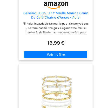
Générique Collier Y Maille Marine Grain
De Café Chaine d'Ancre - Acier
Inoxydable - Femme et Ado - Doré -
🌸 Acier inoxydable Ne rouille pas , Ne s'oxyde pas
Argenté - Sautoir - Tendance -
, Ne terni pas 🌸 Design Y élégant avec maille
Resistant à l'eau - Ne rouille pas - Idéd
marine Style féminin et moderne, parfait pour
cadeau MODULEVA
toutes les occasions : travail, sorties, soirées ou
vacances. 🌸 Résistant à l’eau Portez-le sous la
19,99 €
douche, à la piscine ou à la plage sans craintes.
🌸 Entretien facile et durable – Brillance et couleur
dorée préservées au fil du temps. 🌸 Cadeau idéal
Parfait pour anniversaires, Noël, Saint-Valentin
ou toute occasion spéciale, livré prêt à offrir dans
une boite. 🌸 Bijoux tendance et polyvalent – Se
marie avec toutes vos tenues et complète
parfaitement un look chic, décontracté ou habillé.