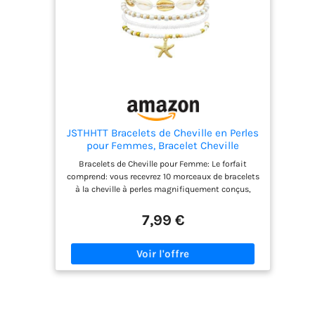
JSTHHTT Bracelets de Cheville en Perles
pour Femmes, Bracelet Cheville
Femme, Chevillières Bohème Dorées,
Bracelets de Cheville pour Femme: Le forfait
Bracelets pour Femme, Chaine De
comprend: vous recevrez 10 morceaux de bracelets
Cheville, Élastique, Réglable, pour
à la cheville à perles magnifiquement conçus,
Bijoux Femmes et Filles
parfaits pour le mélange, l'assortiment ou les
cadeaux à des amis. Design Unique: Le bracelet
7,99 €
de cheville présente de délicats pendentifs en
disque avec des décorations en perles Ils ajoutent
une touche de charme côtier et d'élégance à votre
tenue, parfait pour les amateurs de plage et les
passionnés de l'été. Tailles Réglables: Ce bracelet
de cheville mesure 20 cm + 5 cm d'extension, ce
qui permet de l'adapter facilement à la longueur