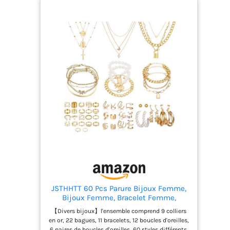
JSTHHTT 60 Pcs Parure Bijoux Femme,
Bijoux Femme, Bracelet Femme,
Bagues, Collier Femme Or, Ear Cuff,
【Divers bijoux】l'ensemble comprend 9 colliers
Boucles d'Oreilles Créoles, Lot de
en or, 22 bagues, 11 bracelets, 12 boucles d'oreilles,
Bracelet Réglable Or pour Femme Fille
6 paires de boucles d'oreilles, 60 styles différents,