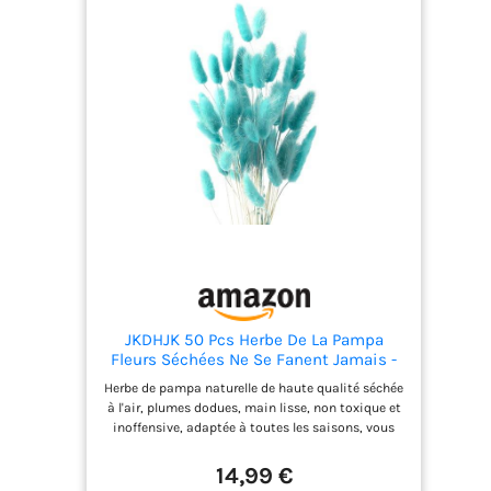
couleur unie peuvent être utilisés pour décorer
vos mariages, anniversaires, enterrements de vie
de jeune fille, fêtes prénatales, fêtes
d'anniversaire, remises de diplôme et autres
scènes et créer l'atmosphère parfaite pour votre
thème souhaité. 【Service après-vente】 Si vous
avez des questions sur nos ballons, veuillez nous
contacter par e-mail. Nous vous répondrons dans
les 24 heures dans les plus brefs délais.
JKDHJK 50 Pcs Herbe De La Pampa
Fleurs Séchées Ne Se Fanent Jamais -
Fleur Séchée Décoration Naturelle
Herbe de pampa naturelle de haute qualité séchée
Boheme - Fleurs Déco Anniversaire,
à l'air, plumes dodues, main lisse, non toxique et
Mariage, Maison (Bleu Tiffany Clair)
inoffensive, adaptée à toutes les saisons, vous
ressentirez le charme le plus charmant de la
nature Chaque plante mesure environ 40 cm de
14,99 €
haut, et l'herbe de pampa séchée au soleil peut