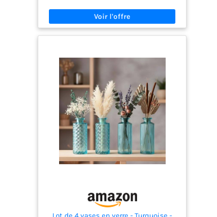
être coupée à volonté pour s'adapter à différents
vases, et c'est aussi une décoration
indispensable pour toute maison Pas besoin de
soins ou de taille, secouer fera tomber les plumes,
il y a une légère odeur naturelle, c'est normal, il
est recommandé de laisser le bouquet au soleil
pendant 2-3 jours Herbe de pampa séchée unique
et personnalisée, un excellent choix comme
cadeau de mariage, cadeau d'anniversaire ou
pour un être cher, c'est aussi un excellent
accessoire pour la photographie et les soirées à
thème Convient pour la maison, la fête, le jardin,
Noël et Thanksgiving, les fêtes, les mariages, etc.
Vous pouvez également créer des designs de
bricolage pour vous sentir romantique et
chaleureux dans n'importe quel festival
Lot de 4 vases en verre - Turquoise -