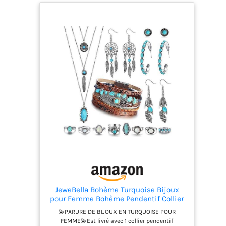
JeweBella Bohème Turquoise Bijoux
pour Femme Bohème Pendentif Collier
Turquoise Plume Boucles d'oreilles
💫PARURE DE BIJOUX EN TURQUOISE POUR
Pendantes Boho Cuir Perles Bracelet
FEMME💫Est livré avec 1 collier pendentif
Vintage Knuckle Bague Empilables