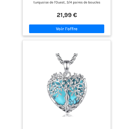
turquoise de l'Ouest, 3/4 paires de boucles
Ensembles Western Bijoux
d'oreilles pendantes de cowgirl de l'Ouest, 1
bracelet en cuir synthétique turquoise
21,99 €
enveloppant et 8 knuckle bague communs
bohème l'ensemble parfait de bijoux de cowgirl de
l'Ouest avec des couleurs vives et accrocheuses.
✨ENSEMBLE DE BIJOUX WESTERN✨En turquoise,
cuir synthétique et alliage de haute qualité,
suffisamment solide pour que la turquoise reste
bien en place et ne se détache pas, boucles
d'oreilles western légères en turquoise qui
n'alourdissent pas vos oreilles, surface polie qui
ne raye pas votre peau douce, design spécial
western qui apporte une fraîcheur unique à votre
tenue quotidienne. 💫BOHÈME PENDENTIF
COLLIER💫Le collier western femme au look
superposé a un design réglable qui peut être
facilement adapté à vos besoins. Bracelet de
perles de cuir turquoise, circonférence : 19,5 cm /
7,7 pouces, bohème commune knuckle anneaux
taille : 5-9, peut être empilé comme vous le
souhaitez. Boucles d'oreilles pendentifs
occidentaux sont disponibles dans différentes
tailles de conception pour s'adapter à n'importe
quelle tenue que vous aimez. 💝CADEAU BIJOUX