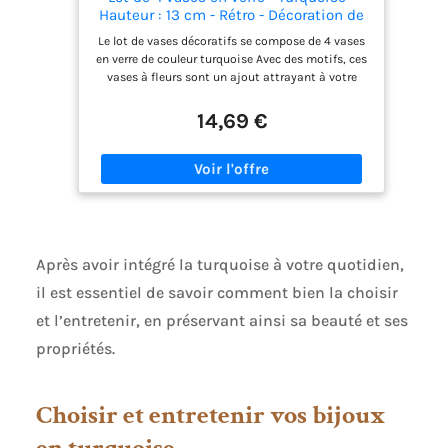
Hauteur : 13 cm - Rétro - Décoration de
table - Décoration de printemps
Le lot de vases décoratifs se compose de 4 vases
en verre de couleur turquoise Avec des motifs, ces
vases à fleurs sont un ajout attrayant à votre
décoration d'intérieur. La brillance particulière
des vases décoratifs caresse vos fleurs en fleurs,
14,69 €
vos branches décoratives ou vos plantes
artificielles toute l'année. Avec des dimensions
totales (l x H x P) : environ 5,5 x 13 x 5,5 cm, ces
vases sont une décoration discrète, complétant
la décoration existante. Chaque vase dispose d'un
motif qui lui donne une touche spéciale et en fait
un accroche-regard dans n'importe quelle pièce.
Après avoir intégré la turquoise à votre quotidien,
il est essentiel de savoir comment bien la choisir
et l’entretenir, en préservant ainsi sa beauté et ses
propriétés.
Choisir et entretenir vos bijoux
en turquoise