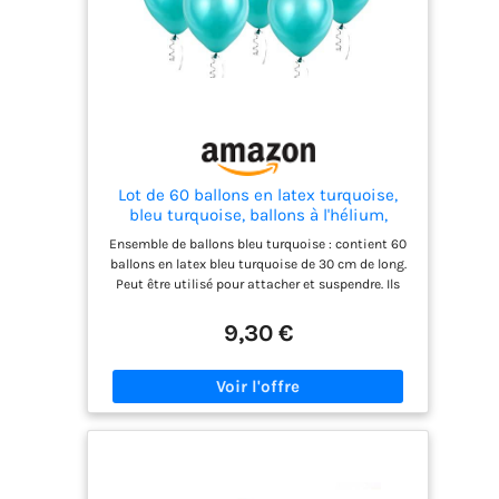
Lot de 60 ballons en latex turquoise,
bleu turquoise, ballons à l'hélium,
décorations de fête de 30,5 cm, pour
Ensemble de ballons bleu turquoise : contient 60
anniversaire, mariage, Saint-Valentin,
ballons en latex bleu turquoise de 30 cm de long.
remise de diplôme, communion, fête à
Peut être utilisé pour attacher et suspendre. Ils
thème
sont la décoration idéale pour toute fête.
Décorations de fête : ces ballons unis peuvent
9,30 €
être parfaitement combinés avec d'autres articles
de décoration de fête selon vos besoins, ce qui
rend votre fête précieuse et inoubliable. Qualité
supérieure : ces ballons de couleur unie sont
fabriqués en latex de haute qualité, non toxiques
et inoffensifs, solides et durables, supportent l'air
et l'hélium et peuvent être gonflés avec une paille
ou une pompe. Large application : ces ballons de