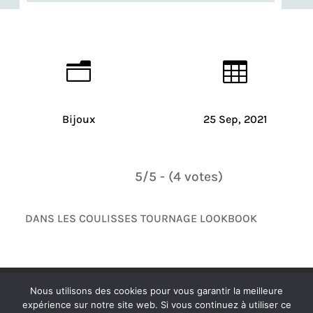
n

Bijoux
25 Sep, 2021
5/5 - (4 votes)
DANS LES COULISSES TOURNAGE LOOKBOOK
Politique de confidentialité
Mentions légales
Nous utilisons des cookies pour vous garantir la meilleure
Plan de site
Contact
expérience sur notre site web. Si vous continuez à utiliser ce