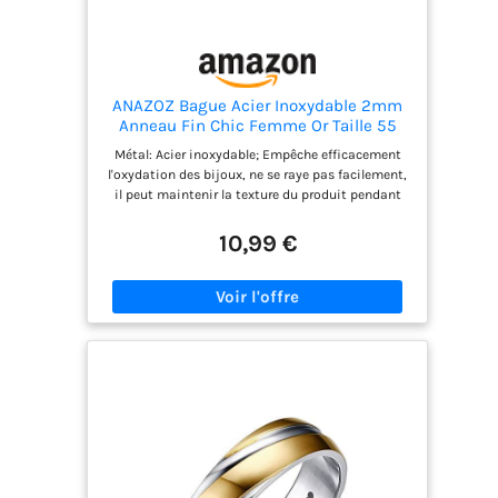
Saint-Valentin ❤️Service satisfait❤️Nous nous
engageons à fournir les meilleurs produits et
services à nos clients. Si vous avez des questions,
veuillez nous contacter directement, nous vous
répondrons dans les 24 heures
ANAZOZ Bague Acier Inoxydable 2mm
Anneau Fin Chic Femme Or Taille 55
Métal: Acier inoxydable; Empêche efficacement
l'oxydation des bijoux, ne se raye pas facilement,
il peut maintenir la texture du produit pendant
une longue période, montrant une excellente
qualité. L'Histoire que l'être humain porte
10,99 €
l'anneau peut dater de 21000 ans. Plus tard, le rôle
de l'anneau n’est pas seulement comme une
décoration simple, dans différents pays,
différentes nationalités, il est donné une
signification particulière. Habituellement, les
gens mettent la bague en signe de mariée.
Recherches AnaZoz bagues, ses originales et
classiques s’adapteront à chacune de vos envies.
Services de Gravure: ATTENTION! 1.Veuillez nous
contacter pour nous faire part de ce que vous
souhaitez faire graver dès que possible après
l'achat. Si nous ne recevons pas vos messages
sous 48H, nous expédions votre commande sans