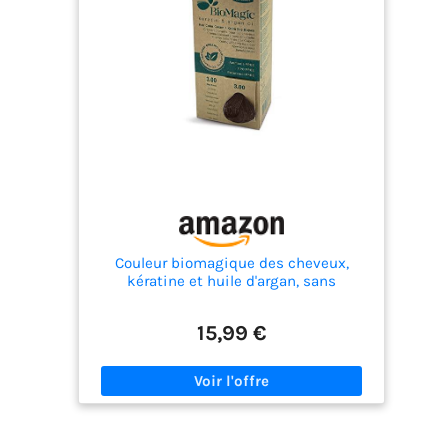
Couleur biomagique des cheveux,
kératine et huile d'argan, sans
ammoniac, sans résorcinol, coloration
capillaire sans PPD, (6.11 Blond foncé
15,99 €
intense) (Chatain foncé)