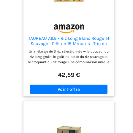
TAUREAU AILE - Riz Long Blanc Rouge et
Sauvage - Prêt en 15 Minutes · Trio de
Riz Colorés Alliance Goût et Nutrition -
Un mélange de 3 riz sélectionnés — la douceur du
le paquet de 500g - Le Lot De 4
riz long grain, le goût noisette du riz sauvage et
le croquant du riz rouge. Une combinaison unique
pour des assiettes colorées et savoureuses. Riz
long grain étuvé (80%), riz rouge (10,5%), riz
42,59 €
sauvage (9,5%). Idéal en salade tiède avec une
vinaigrette aux herbes, en accompagnement d'un
poisson ou pour apporter de la couleur à une
assiette. Conservation : A conserver dans un
endroit sec. Vendu par lot de 4 (4x le paquet de
500g, par unité). Ayez toujours l'essentiel à portée
de main.