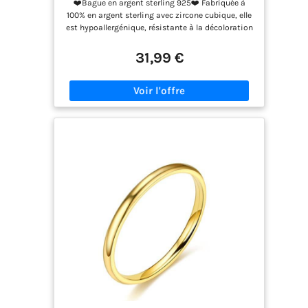
❤️Bague en argent sterling 925❤️ Fabriquée à
Réglable pour Amoureux Mariage
100% en argent sterling avec zircone cubique, elle
Anniversaire Cadeau
est hypoallergénique, résistante à la décoloration
après traitement anti-oxydation, ne rouille pas et
ne ternit pas, convient à un port à long terme ❤️
31,99 €
Bague de couple ❤️La bague de couple pour
homme et femme est le meilleur gage pour
témoigner de l'amour.Le porter représente l'amour
éternel, s'accompagner et l'amour heureux des
deux parties en ce moment. Si vous vous aimez,
mettez une bague d'amour l'un pour l'autre, c'est
le meilleur choix pour les couples et les couples
pour exprimer leur amour ❤️Bague taille réglable
❤️La largeur de la bague femelle : 2,6 mm, la
largeur de la bague mâle : 3,3 mm, la taille est
une bague réglable, vous n'avez pas besoin de
vous soucier de la taille, vous pouvez ajuster la
circonférence de votre doigt selon la taille de
votre doigt, il est confortable à porter et vous
apporte un charme différent ❤️ CADEAU PARFAIT
❤️ pour vos fiançailles, mariage, anniversaire,
Saint Valentin ou anniversaire. Cette bague de
couple est le cadeau parfait pour votre petit ami,
épouse, petite amie, mère ou votre bien-aimé
pour les anniversaires, Noël, Thanksgiving et la