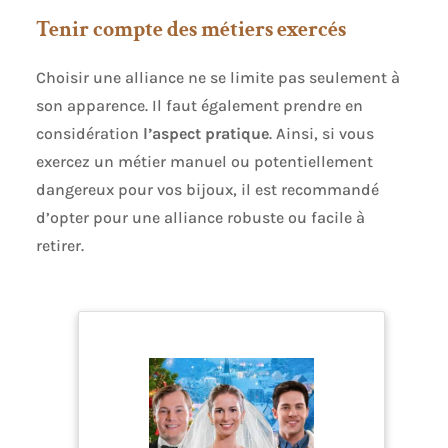
homme femme de différents âges et tailles de
Tenir compte des métiers exercés
bague. Il peut être utilisé comme alliances,
bagues de fiançailles, bagues d'amitié, bagues
assorties pour couple. ♥ Occasion: bijoux de
Choisir une alliance ne se limite pas seulement à
mariage, cadeaux d'anniversaire, de belles bijoux
pour toutes les occasions. ♥ Service Après-Vente:
son apparence. Il faut également prendre en
Epinki s'engage à fournir des bijoux à la mode et
considération
l’aspect pratique
. Ainsi, si vous
à maintenir l'expérience d'achat agréable à ses
clients. Contactez-nous par e-mail ou par
exercez un métier manuel ou potentiellement
message Amazon si vous avez des quetions pour
notre service et nos produits.
dangereux pour vos bijoux, il est recommandé
d’opter pour une alliance robuste ou facile à
retirer.