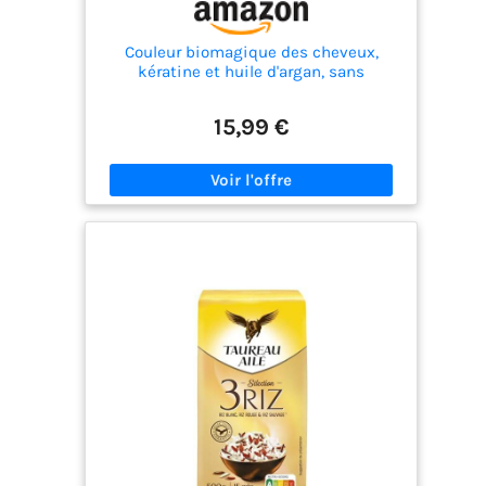
Couleur biomagique des cheveux,
kératine et huile d'argan, sans
ammoniac, sans résorcinol, coloration
capillaire sans PPD, (6.11 Blond foncé
15,99 €
intense) (Chatain clair)