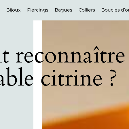
Bijoux
Piercings
Bagues
Colliers
Boucles d’or
 reconnaître
able citrine ?