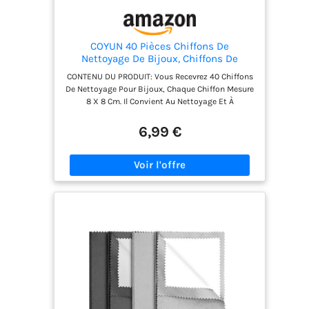
COYUN 40 Pièces Chiffons De
Nettoyage De Bijoux, Chiffons De
Nettoyage Double Face, Accessoires De
CONTENU DU PRODUIT: Vous Recevrez 40 Chiffons
Soins De Bijoux, Nettoyage Bijoux，
De Nettoyage Pour Bijoux, Chaque Chiffon Mesure
Outils De Nettoyage De Bijoux, Mini
8 X 8 Cm. Il Convient Au Nettoyage Et À
Chiffons De Nettoyage
L'Entretien Quotidiens Des Bijoux Et Des Bijoux. Il
Est Facile À Porter Et Garantit Que Vos Bijoux
6,99 €
Restent Aussi Brillants Que Neufs. MATÉRIAU DU
PRODUIT: Ce Chiffon De Nettoyage Est Fait De
Tissu Doux, Qui N'Endommagera Pas La Surface
Des Bijoux. Il Peut Éliminer Efficacement La
Poussière, Les Empreintes Digitales Et Les Taches
D'Huile Et Préserver L'Éclat Et La Beauté Des
Bijoux. Le Tissu Est Durable Et Difficile À
Endommager, Ce Qui Le Rend Adapté À Une
Utilisation À Long Terme. CONCEPTION DOUBLE
FACE: Ce Chiffon De Nettoyage A Une Conception
Double Face Et Peut Être Utilisé Des Deux Côtés
Pour Améliorer L'Efficacité Du Nettoyage. Qu'Il
S'Agisse De Bijoux En Or, En Argent Ou D'Autres
Bijoux En Métal, Ce Chiffon De Nettoyage Peut