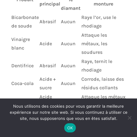
principal
monture
diamant
Bicarbonate
Raye l’or, use le
Abrasif
Aucun
de soude
rhodiage
Attaque les
Vinaigre
Acide
Aucun
métaux, les
blanc
soudures
Raye, ternit le
Dentifrice
Abrasif
Aucun
rhodiage
Acide +
Corrode, laisse des
Coca-cola
Aucun
sucre
résidus collants
Acide
Attaque les métaux
Citron
Aucun
citrique
précieux
Nous utilisons des cookies pour vous garantir la meilleure
expérience sur notre site web. Si vous continuez à utiliser ce
Dégrade le métal,
site, nous supposerons que vous en êtes satisfait.
Eau de
Corrosif
Résiste
fragilise les autres
Javel
OK
pierres