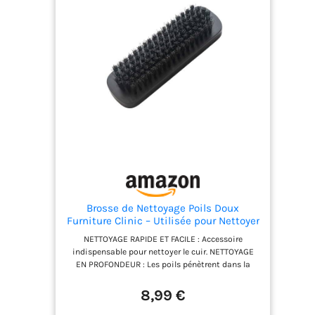
Brosse de Nettoyage Poils Doux
Furniture Clinic – Utilisée pour Nettoyer
la Saleté Incrustée et Libérer la Saleté
NETTOYAGE RAPIDE ET FACILE : Accessoire
sans Endommager la Surface
indispensable pour nettoyer le cuir. NETTOYAGE
EN PROFONDEUR : Les poils pénètrent dans la
fleur pour retirer la saleté. DOUCE ET DÉLICATE : La
brosse nettoie sans endommager la surface du
8,99 €
cuir. CONVIENT POUR : Nettoyer toutes les