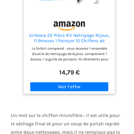
Sinbana 22 Pièce Kit Nettoyage Bijoux,
11 Brosses 1 Poinçon 10 Chiffons de
Polissage Ensemble D'outils de pour
Le forfait comprend : vous recevrez 1 ensemble
Bagues Or Argent Sterling
d'outils de nettoyage de bijoux, comprenant 1
Dépoussiérage Rapide ou Nettoyage en
brosse, 1 aiguille de poinçon, 10 vêtements pour
Profondeur
bijoux, 1 brosse blanche, 2 brosses à espacement,
2 brosses bleues, 1 brosse à poussière, 1 brosse à
14,79 €
double tête, 3 brosses à suceurs inclinés. Il s'agit
d'un ensemble complet d'outils de nettoyage,
fournissant un soin professionnel à vos bijoux.
Matériau de qualité : fabriqué en bois, poils,
plastique, fer et tissu de qualité, notre kit de
nettoyage de bijoux est fiable et durable. La
brosse de nettoyage douce et le chiffon à bijoux
vous offrent un nettoyage en douceur tout en
Un mot sur le chiffon microfibre : il est utile pour
protégeant l'éclat et la texture de vos bijoux. Vous
le séchage final et pour un coup de polish rapide
pouvez les utiliser en toute confiance. Nettoyage
précis : la brosse à grand espace et la brosse à
entre deux nettoyages, mais il ne remplace pas le