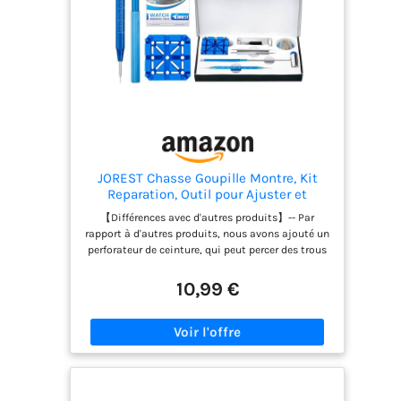
homme transmettra des émotions sincères et
une profonde bénédiction
JOREST Chasse Goupille Montre, Kit
Reparation, Outil pour Ajuster et
Remplacer et Perforer le Bracelet de
【Différences avec d'autres produits】-- Par
Montre, avec Manuel D'utilisation
rapport à d'autres produits, nous avons ajouté un
perforateur de ceinture, qui peut percer des trous
pour ajuster la longueur de la montre en cuir;
nous avons allongé la longueur du poinçon et
10,99 €
augmenté la prise du marteau à deux têtes Le
manche est plus facile à utiliser, l'aiguille de
l'aiguille à poinçonner est raccourcie et est
protégée par du métal.L'aiguille n'est pas facile à
plier et peut être remplacée. 【Utilisez deux
détacheurs de sangle en même temps】-- Le
détacheur de sangle en métal est plus approprié