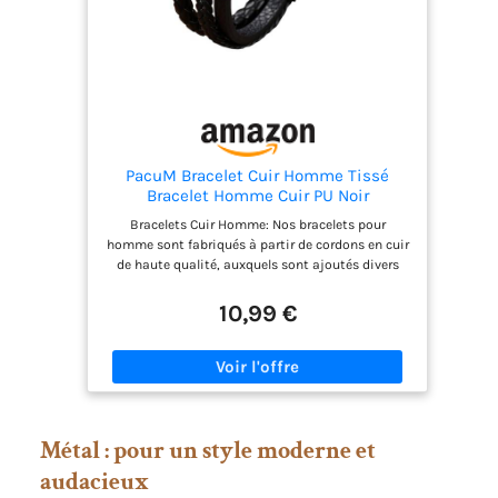
PacuM Bracelet Cuir Homme Tissé
Bracelet Homme Cuir PU Noir
Bracelets Cuir Homme: Nos bracelets pour
homme sont fabriqués à partir de cordons en cuir
de haute qualité, auxquels sont ajoutés divers
accessoires. Soigneusement sélectionnés, ces
bracelet en cuir homme vous confèrent un charme
10,99 €
masculin unique et une allure tendance. Brillants
sans être exagérés, ils sont discrets et raffinés. Ils
s'accordent parfaitement avec vos chemises, t-
shirts ou costumes Matériaux Haute Qualité : Nos
bracelets bijoux homme sont fabriqués en cuir PU
de haute qualité et en acier titane classique. Le
Métal : pour un style moderne et
cuir PU est souple et élastique, et offre une
excellente résistance à l'usure. Même porté
audacieux
longtemps, ce gourmette homme ne se déforme