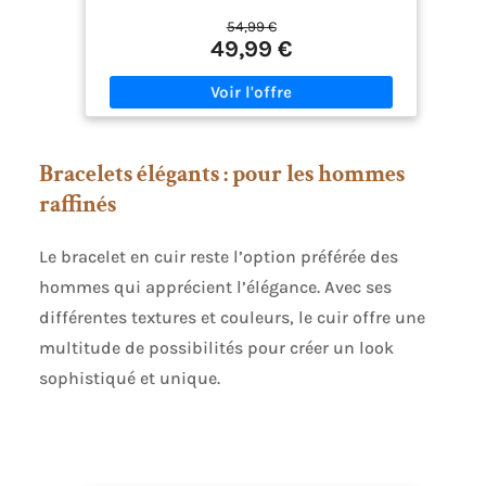
Analyse professionnelle du sommeil avec
54,99 €
propositions de récupération personnalisées pour
49,99 €
améliorer votre forme. 【Autonomie】Batterie à
charge rapide offrant 21 jours d’endurance et
limite les recharges répétitives. 【Design】
Différents cadres et bracelets en divers matériaux
pour adapter votre style selon vos tenues.
【Sport】plus de 150 modes sportifs incluant un
Bracelets élégants : pour les hommes
mode natation professionnel et diffusion de la
fréquence cardiaque en temps réel.
raffinés
Le bracelet en cuir reste l’option préférée des
hommes qui apprécient l’élégance. Avec ses
différentes textures et couleurs, le cuir offre une
multitude de possibilités pour créer un look
sophistiqué et unique.