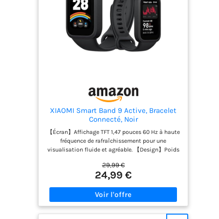
XIAOMI Smart Band 9 Active, Bracelet
Connecté, Noir
【Écran】Affichage TFT 1,47 pouces 60 Hz à haute
fréquence de rafraîchissement pour une
visualisation fluide et agréable. 【Design】Poids
ultra-léger 16,5 g et épaisseur 9,99 mm. Vous la
29,99 €
portez confortablement sans gêne toute la
24,99 €
journée. 【Personnalisation】De nombreux
bracelets colorés et plus de 100 fonds d’écran pour
personnaliser l’apparence de votre montre.
【Suivi santé】Surveillance complète du sommeil
améliorée et suivi continu de votre condition