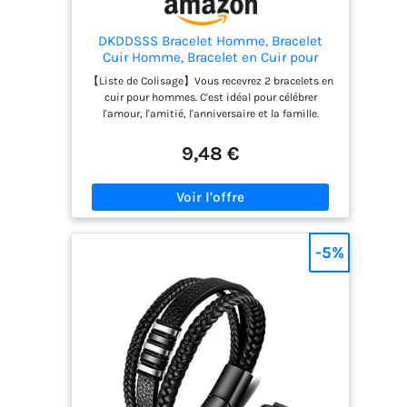
DKDDSSS Bracelet Homme, Bracelet
Cuir Homme, Bracelet en Cuir pour
Homme en Noir et en Marron,
【Liste de Colisage】Vous recevrez 2 bracelets en
Accessoires de Bijoux Pour Hommes,
cuir pour hommes. C'est idéal pour célébrer
pour hommes/Papa
l'amour, l'amitié, l'anniversaire et la famille.
【Taille】Le bracelet homme cuir mesure 21 cm de
long. Facile à mettre et à enlever, convient à la
9,48 €
plupart des hommes. 【Largement Utilisé】
Conception simple, parfaitement assortie à
toutes sortes de vêtements, peut être portée lors
de rendez-vous, de sorties, de fêtes et de sports,
plus mature et stable. 【Bracelet en Cuir
Homme】La conception élégante et
-5%
classique,confortable à porter. Porter ces
bracelets chaîne sur leur propre ou empilés avec
d’autres bracelets pour un look superposé.
【Occasion】Le meilleur cadeau pour les
hommes, papa, mari, petit ami, frère, oncle,
meilleur ami, garçon d'honneur, être cher ou un
cadeau spécial pour vous-même. Et toutes les
occasions: Fête des Pères, Saint Valentin,
Mariage, Anniversaire, Anniversaire, Noël.