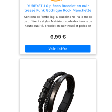
YUBBYSTU 6 pièces Bracelet en cuir
tressé Punk Gothique Rock Manchette
Multicouche Cordon Vintage Longueur
Contenu de l'emballag: 6 bracelets Noir à la mode
Réglable Bracelets en Cuir
de différents styles. Matériau: corde de chanvre de
Tressé,Cordon Vintage Homme Femme
haute qualité, bracelet en cuir tressé et perles en
bois, doux et confortable à porter, robuste et
durable, pas facile à casser. Taille: Corde tressée
6,99 €
réglable, longueur réglable de 18 à 23 cm, peut
être ajustée pour s'adapter à la plupart des tailles
de poignet. Designs tendance: design simple et
classique pour un usage personnel, tel que punk,
vintage, rock band, fête, voyage, tenue
décontractée quotidienne, etc, Complétez votre
tenue avec ces bracelets élégants et classiques.
Cadeau pour lui: le bracelet en cuir tressé pour
homme est une excellente idée de cadeau pour les
amis, qu'ils soient portés sur vous-même ou
comme cadeau aux amoureux du style punk ou à
vos proches.