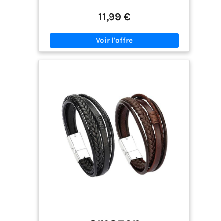
subtil et sophistiqué, ou empilez-les pour créer
votre propre style. La polyvalence rencontre la
11,99 €
créativité, s'adaptant à différentes occasions et à
différents styles personnels. MATÉRIEL DE HAUTE
QUALITÉ: Cordons de chanvre de haute qualité,
bracelet en cuir tressé et perles en bois, doux et
confortable à porter. DESIGN CLASSIQUE: Design
simple et classique pour un port personnel, tel
que vintage, punk, religieux, groupe de rock, fête,
voyages, vêtements décontractés quotidiens, etc.
TAILLES RÉGLABLES: 7-9,5 pouces de longueur
ajustable, convient à la plupart des gens, ne vous
inquiétez pas des tailles, il peut s'adapter à la
plupart des poignets. STYLE ASSORTI: Venez avec
différents styles. Tendance pour les hommes et les
femmes à porter un bracelet multicouche qui
peut faire une recherche différente pour vous.