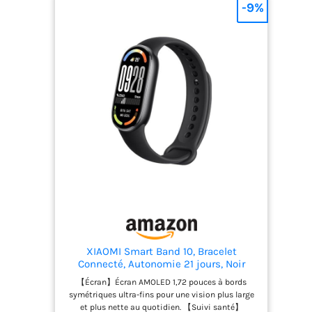
physique en temps réel. 【Sport et Résistance】
-9%
50 modes sportifs, 18 jours d’autonomie et
étanchéité 5 ATM adaptée aux entraînements et à
l’usage quotidien.
XIAOMI Smart Band 10, Bracelet
Connecté, Autonomie 21 jours, Noir
【Écran】Écran AMOLED 1,72 pouces à bords
symétriques ultra-fins pour une vision plus large
et plus nette au quotidien. 【Suivi santé】