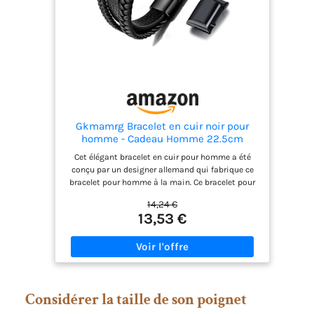
Gkmamrg Bracelet en cuir noir pour
homme - Cadeau Homme 22.5cm
Cet élégant bracelet en cuir pour homme a été
conçu par un designer allemand qui fabrique ce
bracelet pour homme à la main. Ce bracelet pour
homme est fabriqué en cuir de vachette de
14,24 €
qualité supérieure et en acier inoxydable. Grâce à
13,53 €
son design élégant, il attire certainement les
regards curieux. Bracelet noir pour homme en cuir
de veau véritable, acier inoxydable brossé et
fermoir magnétique puissant. Il est sans plomb et
ne contient pas de nickel et est donc sans danger
pour la santé. Le bracelet est généralement bien
Considérer la taille de son poignet
adapté aux personnes souffrant d'allergies.
Produit de qualité supérieure, design tendance.