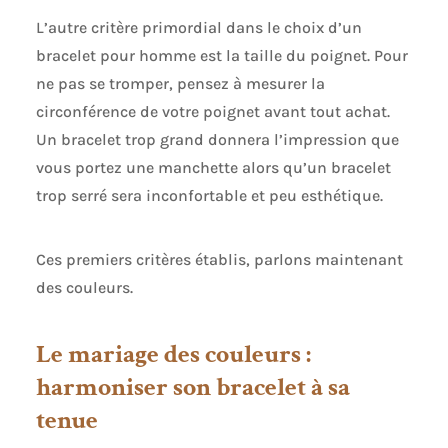
Longueur du bracelet : des liens supplémentaires
L’autre critère primordial dans le choix d’un
sont disponibles pour ce bracelet en cuir ; ce
bracelet en cuir véritable a une longueur de 21 cm.
bracelet pour homme est la taille du poignet. Pour
Avec le maillon fourni, il peut être rallongé jusqu'à
ne pas se tromper, pensez à mesurer la
22,5 cm. La longueur des chansons
supplémentaires est d'environ 1,5 cm. Excellente
circonférence de votre poignet avant tout achat.
idée cadeau : il est livré dans une jolie boîte à
bijoux. La distance sociale nous sépare
Un bracelet trop grand donnera l’impression que
spatialement, mais la préoccupation des uns des
vous portez une manchette alors qu’un bracelet
autres nous rapproche de nos cœurs. Commandez
ce beau cadeau pour quelqu'un en cette période
trop serré sera inconfortable et peu esthétique.
spéciale et apportez encouragement et
bénédiction. Ce bracelet en cuir est un cadeau
idéal pour un anniversaire, la Saint-Valentin, Noël
Ces premiers critères établis, parlons maintenant
et un anniversaire de mariage pour homme.
Garantie sans souci : nous offrons un
des couleurs.
remplacement ou un remboursement complet
dans les 12 mois. Si vous n'êtes pas entièrement
satisfait de notre produit ou s'il y a un défaut de
Le mariage des couleurs :
fabrication, n'hésitez pas à nous contacter à tout
moment. Notre équipe de support client dédiée
harmoniser son bracelet à sa
est à vous aider.
tenue