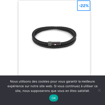
-22%
Nous utilisons des cookies pour vous garantir la meilleure
expérience sur notre site web. Si vous continuez à utiliser ce
Tommy Hilfiger Jewelry Bracelet pour
site, nous supposerons que vous en êtes satisfait.
Homme avec Cuir Tressé Noir à Double
Tour - 2790262S
OK
Bracelet en cuir double-tour Matériel: Cuir noir
avec détails en acier inoxydable Longueur : 41,5