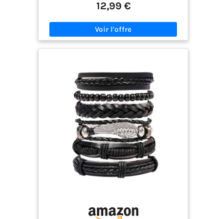
en Cuir Texturé：Fabriqué en cuir texturé, ce
12,99 €
bracelet manchette pour homme est doux,
durable et agréable à porter. Disponible en marron
et noir, il est élégant et polyvalent. Taille de Port
Ajustable：Ce bracelet de force pour homme est
doté d'un fermoir à épingle pour que vous
puissiez facilement ajuster la taille. La taille de
port varie de 17 cm à 21,5 cm, ce qui convient à la
plupart des poignets masculins. Le bracelet
mesure 5 cm de large, montrant votre force et
votre charme. Accessoire ou cadeau idéal:Ce
bracelet manchette punk pour homme est
élégant et viril. Il est très polyvalent, non
seulement peut être utilisé comme un accessoire
idéal pour un usage quotidien, mais aussi
comme un excellent cadeau pour les
anniversaires, la fête des pères et la Saint-
Valentin. Achat sans souci : Si vous rencontrez
des problèmes, veuillez nous envoyer un e-mail,
nous vous répondrons dans les 24 heures et vous
donnerons une solution satisfaisante.