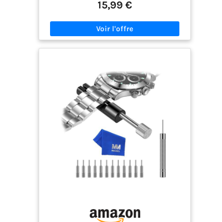
remplacement des bracelets de montre, à
15,99 €
l'ouverture des couvercles de montres, au
remplacement des piles de montres, des joints,
etc., et contient un manuel d'utilisation détaillé
pour vous aider vous résolvez les problèmes de
montre à la maison et économisez des coûts de
réparation coûteux. 【Ajuster la sangle】-
Support de bande de montre en plastique,Punch
aiguilles,Marteau à double tête,outil de barre de
ressort avec échelle,Permet de changer différents
bracelets de montre et d'ajuster la longueur du
bracelet de montre en fonction du poignet.Nous
sommes équipés d'aiguilles de rechange 15PCS
pour améliorer la durée de vie de l'outil, adaptées
au poinçon et dissolvant de maillons de bracelet
de montre en métal. 【Convient à différents
couvercles de montre】 - L'ouvre-boîtier de
montre est utilisé pour les boîtiers de montre
avec rainures, le levier d'ouverture de boîtier de
montre est utilisé pour le boîtier de montre avec
une ouverture de levier, le tournevis est utilisé
pour le boîtier de montre fixé par des vis, la pince
à épiler est utilisé pour retirer la batterie. La plage
d'utilisation de l'ouvre-boîtier de fond de montre
est de 15 à 55 mm. 【Tournevis de montre cinq en