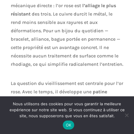
mécanique directe : l’or rose est
l’alliage le plus
résistant
des trois. Le cuivre durcit le métal, le
rend moins sensible aux rayures et aux
déformations. Pour un bijou du quotidien —
bracelet, alliance, bague portée en permanence —
cette propriété est un avantage concret. Il ne
nécessite aucun traitement de surface comme le
rhodiage, ce qui simplifie radicalement l’entretien.
La question du vieillissement est centrale pour l’or
rose. Avec le temps, il développe une
patine
naturelle : la surface s’adoucit légèrement, les
Nous utilisons des cookies pour vous garantir la meilleure
reflets s’approfondissent, la teinte peut s’enrichir
expérience sur notre site web. Si vous continuez à utiliser ce
site, nous supposerons que vous en êtes satisfait.
d’une nuance plus chaude. Ce phénomène, lié à
l’oxydation superficielle du cuivre, est irréversible
OK
mais très progressif. Contrairement à l’or blanc