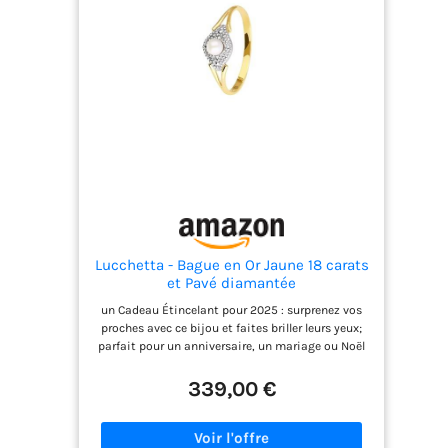
Lucchetta - Bague en Or Jaune 18 carats
et Pavé diamantée
un Cadeau Étincelant pour 2025 : surprenez vos
proches avec ce bijou et faites briller leurs yeux;
parfait pour un anniversaire, un mariage ou Noël
2025; un cadeau inoubliable Première Classe :
bijou réalisé avec une haute qualité technique;
339,00 €
Lignes élégantes et brillantes de haut niveau au
design entièrement italien; Adapté à la femme
amant des anneaux faits à la main en or jaune;