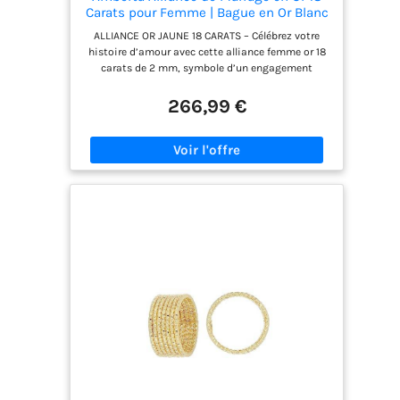
Carats pour Femme | Bague en Or Blanc
ou Jaune Simple de Qualité Supérieure
ALLIANCE OR JAUNE 18 CARATS – Célébrez votre
Italienne: Bague Or Jaune 2 mm 57
histoire d’amour avec cette alliance femme or 18
carats de 2 mm, symbole d’un engagement
éternel. Sa teinte chaleureuse et son design
minimaliste en font une bague de mariage
266,99 €
homme et femme en or parfaite pour un port
quotidien. Élégante et intemporelle, cette alliance
en or accompagne chaque moment important de
votre vie. BAGUE FEMME OR 18 CARATS CADEAU –
Au design minimaliste et lumineux, nos alliances
en or 18 carats symbolisent le lien indestructible
entre vous et votre partenaire. Cadeau
romantique idéal pour une demande, des
fiançailles, un mariage ou toute autre occasion
spéciale. Cette alliance femme or est livrée dans
un élégant coffret cadeau protecteur, adapté à la
boîte aux lettres, parfait pour enrichir toute
collection de bijoux. ALLIANCES EN OR VÉRITABLE
18 CARATS – Fabriquées à la main en Italie et
poinçonnées 750, ces alliances femme en or 18
carats associent savoir-faire traditionnel et
élégance moderne. Conçue en or 18 carats (75 %
d’or pur), chaque bague alliance or présente une