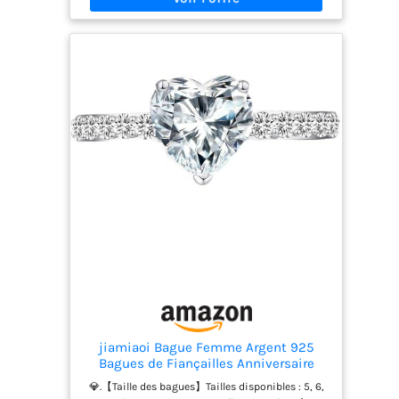
commande, vous recevrez le colis dans les 10
jours. ★ DÉTAILS DU PRODUIT: Matériau: or blanc
18 carats; Pierre principale: 0.13ct de diamant créé
en laboratoire. couleur: blanc. ★ Cette bague en
diamant créée en laboratoire de 0.13ct est en or
véritable. Les nombreuses pierres densément
serties créent un éclat qui enchante. ★ Non
seulement au mariage ou aux fiançailles mais
aussi pour un signe de l'amitié parfaite, un style
de vie. Beau design et haute qualité garantie. ★
Ce que vous obtenez : des bagues tendance, un
étui en tissu bleu gravé « AMDXD » et un service
client amical 🙂
jiamiaoi Bague Femme Argent 925
Bagues de Fiançailles Anniversaire
Promesse de Mariage Bague Plaqué Or
💎.【Taille des bagues】Tailles disponibles : 5, 6,
Blanc 18 Carats en Diamant Pour les