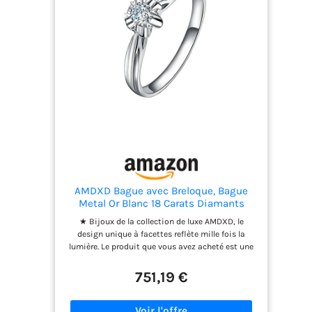
nickel, sans plomb. 💎. 【Superbe cadeau】 Ces
bagues sont de belle facture et peuvent servir de
bagues de promesse, de fiançailles ou d'alliances.
Livrées dans un magnifique coffret,🎁 elles
constituent un superbe cadeau pour vous-même,
votre partenaire, votre femme ou vos amis. 💎.
【Service sans tracas】 Toutes les boucles
d'oreilles sont couvertes par une garantie de 180
jours sans condition. Si vous avez des questions
concernant les boucles d'oreilles ou le service,
n'hésitez pas à nous laisser un message. Nous
nous engageons à vous fournir une satisfaction
exceptionnelle dans les 12 heures.
AMDXD Bague avec Breloque, Bague
Metal Or Blanc 18 Carats Diamants
Créés en Laboratoire Rond Brillant
★ Bijoux de la collection de luxe AMDXD, le
0.13ct Bague de Fiançailles Femme Vvs
design unique à facettes reflète mille fois la
Taille 51.5
lumière. Le produit que vous avez acheté est une
commande personnalisée premium. Nous vous
fournirons gratuitement une logistique express.
751,19 €
Le temps de transport logistique est de 3 à 5
jours. Le temps de production du produit prend 5
jours. Autrement dit, si vous réservez une