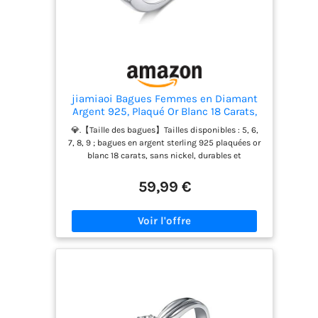
jiamiaoi Bagues Femmes en Diamant
Argent 925, Plaqué Or Blanc 18 Carats,
Bagues de Fiançailles, Bague Solitaire
💎.【Taille des bagues】Tailles disponibles : 5, 6,
Anniversaire Promesse de Mariage
7, 8, 9 ; bagues en argent sterling 925 plaquées or
blanc 18 carats, sans nickel, durables et
hypoallergéniques, bagues de fiançailles, bagues
d'anniversaire avec zircone cubique 5A+. 💎.
59,99 €
【Matériau des bagues】 Fabriquées en argent
sterling 925 plaqué or blanc 18 carats, sans
nickel, durables et hypoallergéniques, sans nickel,
sans plomb, sans cadmium. Nos magnifiques
bagues en argent conviennent à toutes les
occasions. 💎.【Brillance du design en diamant】
Avec une taille princesse, une couleur D et une
pureté Fl, la zircone cubique 5a ressemble à un
diamant. Bagues classiques en diamant simulé,
bijoux raffinés, cadeaux pour femmes. Sans