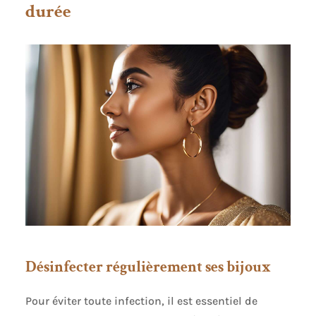
durée
Nos boucles d'oreilles en or présentent un design
classique et élégant, avec un bouton-pression
sécurisé pour un port ou un retrait facile.
Conviennent pour un usage quotidien et toute
occasion spéciale. Les grandes créoles sont un
incontournable de chaque collection de bijoux
féminins. Cadeau idéal : Ces boucles d'oreilles
créoles en or pour femmes peuvent être offertes à
tout moment comme cadeau pour les mères,
sœurs, amoureuses et amies. C'est le choix idéal
pour lui offrir un cadeau à Noël, pour les
anniversaires, les cérémonies de remise des
diplômes, la fête des mères, la Saint-Valentin et
les anniversaires.
Désinfecter régulièrement ses bijoux
Pour éviter toute infection, il est essentiel de