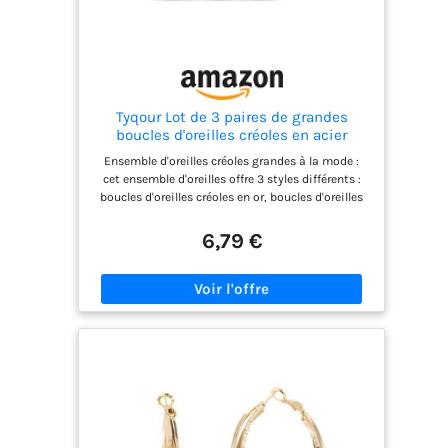
Tyqour Lot de 3 paires de grandes
boucles d'oreilles créoles en acier
inoxydable - Longueur: 60 mm -
Ensemble d'oreilles créoles grandes à la mode :
Argentées - Cercles hypoallergéniques -
cet ensemble d'oreilles offre 3 styles différents :
Pour filles et femmes
boucles d'oreilles créoles en or, boucles d'oreilles
créoles en argent, boucles d'oreilles en or rose.
Diamètre des boucles d'oreilles : 60 mm. Il s'agit
6,79 €
de styles classiques qui ne se démodent jamais.
Vous pouvez les assortir à votre guise, adaptées
pour tous les jours et chaque occasion spéciale.
Vous rend plus élégante et charmante Matériau
de haute qualité : nos créoles en acier inoxydable
sont plaquées or 14 carats, sans plomb et
hypoallergéniques. Vous n'avez pas à vous soucier
de la décoloration ou de la rouille. Elles assurent
une sensation de port longue et confortable
Confortable à porter : pour la taille des créoles
cerceaux en or et argent, veuillez vous référer aux