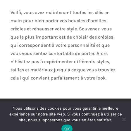
Voilà, vous avez maintenant toutes les clés en
main pour bien porter vos boucles d’oreilles
créoles et rehausser votre style. Souvenez-vous
que le plus important est de choisir des créoles
qui correspondent à votre personnalité et que
vous vous sentez confortable de porter. Alors
n’hésitez pas à expérimenter différents styles,
tailles et matériaux jusqu’à ce que vous trouviez
celui qui convient parfaitement à votre look.
Politique de confidentialité
Mentions légales
Nous utilisons des cookies pour vous garantir la meilleure
Plan de site
Contact
expérience sur notre site web. Si vous continuez à utiliser ce
site, nous supposerons que vous en êtes satisfait.
OK
Tous droits réservés - Vogue Bijouterie