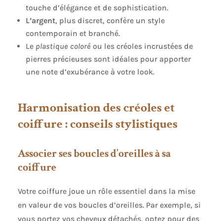
– Intemporel et combinable avec différents styles
touche d’élégance et de sophistication.
de bijouterie. Lot pratique de 6 pièces pour une
L’argent
, plus discret, confère un style
variété de styles : l'ensemble contient un paire de
chaque taille (6 paires au total), pour que vous
contemporain et branché.
ayez les boucles d'oreilles à portée de main pour
Le
plastique coloré
ou les créoles incrustées de
chaque occasion. L'emballage compact (15 × 10,5
× 1,9 cm) est idéal pour les voyages ou pour ranger
pierres précieuses sont idéales pour apporter
dans le tiroir à bijoux. En raison de son poids
une note d’exubérance à votre look.
léger (43 g), l'ensemble est également un cadeau
parfait. Conseils d'entretien et de stockage :
protéger de l'humidité (ne pas porter sous la
douche ou en nageant). Essuyez avec un chiffon
Harmonisation des créoles et
doux pour conserver l'éclat. Rangez-les
séparément des autres bijoux pour éviter les
coiffure : conseils stylistiques
rayures. Ne pas mettre en contact avec des
parfums ou de la laque pour cheveux pour
protéger le revêtement. Ces boucles d'oreilles sont
Associer ses boucles d’oreilles à sa
idéales pour les femmes à la mode qui aiment
alterner entre des pièces de déclaration
coiffure
saisissantes et une élégance discrète.
Votre coiffure joue un rôle essentiel dans la mise
en valeur de vos boucles d’oreilles. Par exemple, si
vous portez vos cheveux détachés, optez pour des