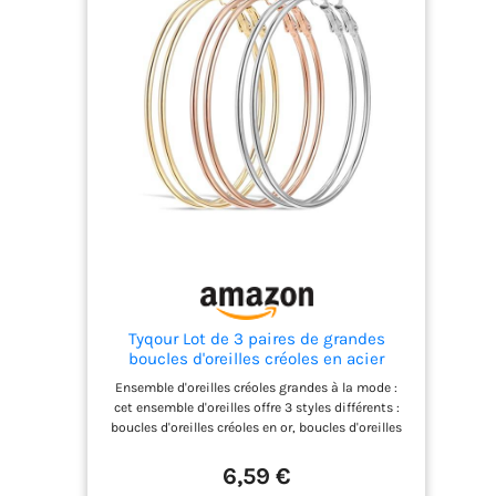
Tyqour Lot de 3 paires de grandes
boucles d'oreilles créoles en acier
inoxydable - Longueur: 60 mm -
Ensemble d'oreilles créoles grandes à la mode :
Argentées - Cercles hypoallergéniques -
cet ensemble d'oreilles offre 3 styles différents :
Pour filles et femmes
boucles d'oreilles créoles en or, boucles d'oreilles
créoles en argent, boucles d'oreilles en or rose.
Diamètre des boucles d'oreilles : 60 mm. Il s'agit
6,59 €
de styles classiques qui ne se démodent jamais.