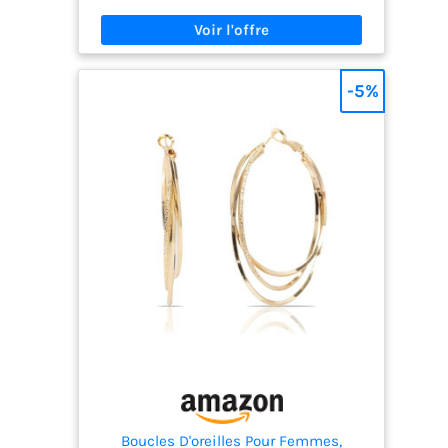
Vous pouvez les assortir à votre guise, adaptées
pour tous les jours et chaque occasion spéciale.
Vous rend plus élégante et charmante Matériau
de haute qualité : nos créoles en acier inoxydable
sont plaquées or 14 carats, sans plomb et
-5%
hypoallergéniques. Vous n'avez pas à vous soucier
de la décoloration ou de la rouille. Elles assurent
une sensation de port longue et confortable
Confortable à porter : pour la taille des créoles
cerceaux en or et argent, veuillez vous référer aux
images. Nous avons vérifié si les clients ne
peuvent pas ouvrir la fermeture. Ces créoles
volumineuses sont assez légères pour être
portées presque imperceptiblement toute la
journée. Les boucles d'oreilles dorées tendance
conviennent également aux filles ou aux femmes
à la mode et peuvent être portées en un clin d'œil
Un Cadeau Avec Amour: Nous emballons
soigneusement ces cercles d'or ronds dans une
boîte cadeau avec placage en or 14 carats, un
merveilleux bijou traditionnel pour chaque
femme à qui un jour important tient à cœur,
comme un anniversaire, un anniversaire de
mariage, la Saint-Valentin, la fête des mères,
Boucles D'oreilles Pour Femmes,
Noël, etc. Ce n'est peut-être pas coûteux, mais il