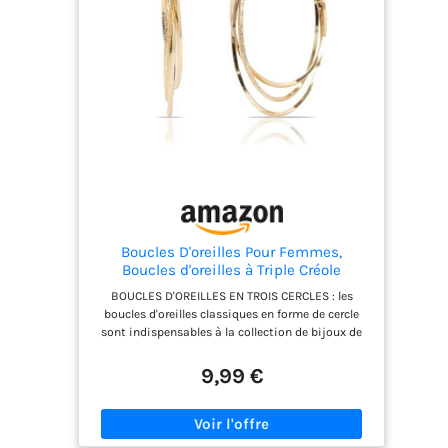
images. Nous avons vérifié si les clients ne
peuvent pas ouvrir la fermeture. Ces créoles
volumineuses sont assez légères pour être
portées presque imperceptiblement toute la
journée. Les boucles d'oreilles dorées tendance
conviennent également aux filles ou aux femmes
à la mode et peuvent être portées en un clin d'œil
Un Cadeau Avec Amour: Nous emballons
soigneusement ces cercles d'or ronds dans une
boîte cadeau avec placage en or 14 carats, un
merveilleux bijou traditionnel pour chaque
femme à qui un jour important tient à cœur,
comme un anniversaire, un anniversaire de
mariage, la Saint-Valentin, la fête des mères,
Boucles D'oreilles Pour Femmes,
Noël, etc. Ce n'est peut-être pas coûteux, mais il
Boucles d'oreilles à Triple Créole
s'agit de votre cœur Service client : si vous avez
des questions ou des problèmes avec le set de
BOUCLES D'OREILLES EN TROIS CERCLES : les
boucles d'oreilles en or, n'hésitez pas à nous
boucles d'oreilles classiques en forme de cercle
contacter. Nous vous répondrons dans les 24
sont indispensables à la collection de bijoux de
heures et vous offrirons également les solutions
toutes les filles. Nos boucles d'oreilles présentent
3 cercles empilés les uns sur les autres, ce qui
9,99 €
ajoute au caractère unique des boucles d'oreilles.
MATÉRIAU DE QUALITÉ SUPÉRIEURE : Ces boucles
d'oreilles pour femmes sont fabriquées en alliage
plaqué argent de qualité supérieure, sans nickel,