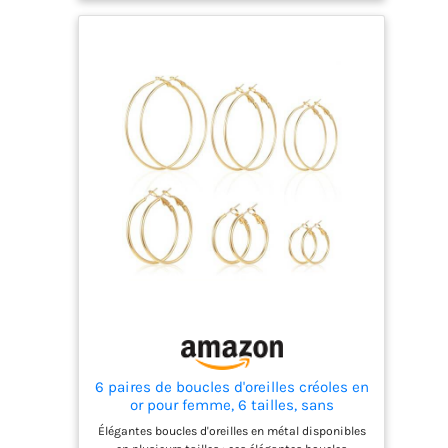
sans plomb et hypoallergénique. La surface
hautement polie ne ternit pas facilement et ne
rendra pas vos oreilles vertes. CONFORTABLE À
PORTER : les boucles sont sécurisées et flexibles,
faciles à mettre et à enlever. Leur taille moyenne
et leur légèreté vous assurent un port confortable.
CONVIENT POUR TOUTES LES OCCASIONS : Les
boucles d'oreilles pour femmes sont de
conception classique et élégante,
magnifiquement travaillées et adaptées à toutes
les occasions. Que ce soit dans la vie de tous les
jours, au travail, en voyage ou en voyage
d'affaires, elles sont la touche finale de votre look.
MEILLEUR CHOIX DE CADEAU : Ces boucles
d'oreilles uniques sont livrées dans une belle
petite boîte d'emballage. Elles peuvent être
utilisées comme cadeau pour votre petite amie,
votre femme, votre mère, votre fille, et leur
apporter une surprise.
6 paires de boucles d'oreilles créoles en
or pour femme, 6 tailles, sans
ternissure, fines, imperméables,
Élégantes boucles d'oreilles en métal disponibles
boucles d'oreilles créoles en or, légères,