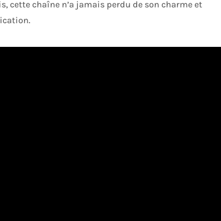
uis, cette chaîne n’a jamais perdu de son charme et
ication.