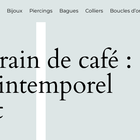
Bijoux
Piercings
Bagues
Colliers
Boucles d’or
ain de café :
 intemporel
t