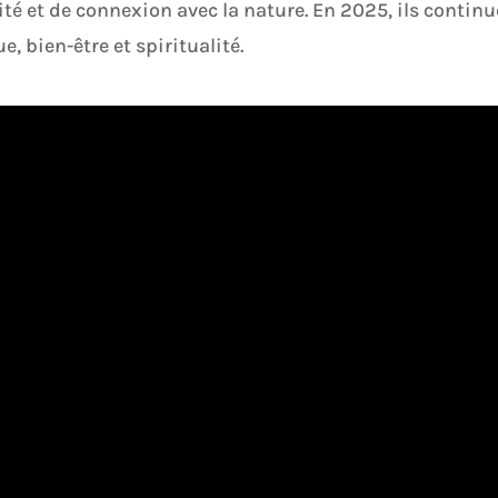
é et de connexion avec la nature. En 2025, ils continu
e, bien-être et spiritualité.