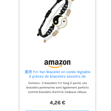
suffisant pour une longue durée de vie. Facile à
utiliser:il suffit de mettre de jolies perles,
charmes, pendentifs ou autres petits ornements
sur ces composants de chaîne coulissante, enfin
installer l'ensemble du bracelet. Cadeau
attentionné:nos bracelets réglables peuvent être
un cadeau significatif, vous pouvez y ajouter
diverses breloques et perles pour les rendre
uniques. Fait un excellent cadeau pour votre
famille, amis, voisins, les enseignants en
rencontrant l'anniversaire, anniversaire,
graduation, etc..
通用 Yin Yan Bracelet en corde réglable
2 pièces de bracelets assortis de
cordon réglable ajuste la taille du
Contenu : 2 bracelets Yin Yang (1 paire), ces
bracelet, fabriqué à la main en corde,
bracelets partenaires sont également parfaits
bracelet pour femme, homme,
comme bracelets d'amitié. Cadeaux idéaux:
adolescent, 30 cm,
Personnalisez les bracelets assortis Yin Yang. Ce
sont des bracelets de relation d'amitié de couples
4,26 €
de puzzle bien assortis. 6 perles sur le bracelet
sont serties de diamants. Comme votre amitié et