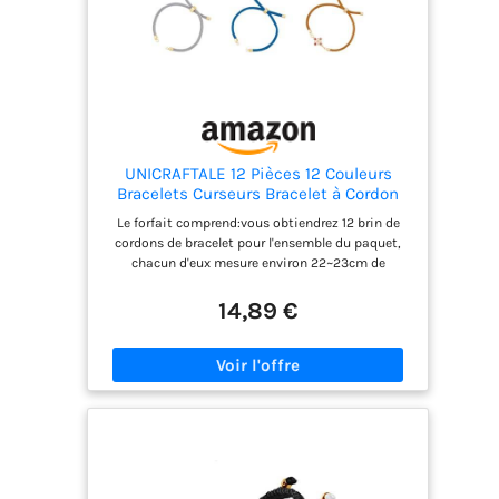
de créer des bijoux significatifs et beaux avec les
bracelets semi-finis pour vos professeurs,
collègues, amis, famille à Noël, Thanksgiving, fête
des mères, Saint-Valentin
UNICRAFTALE 12 Pièces 12 Couleurs
Bracelets Curseurs Bracelet à Cordon
Torsadé en Nylon 22~23cm Bracelet
Le forfait comprend:vous obtiendrez 12 brin de
Réglable avec Apprêts Laiton Chaînes
cordons de bracelet pour l'ensemble du paquet,
de Bracelet pour Accessoires de
chacun d'eux mesure environ 22~23cm de
Fabrication de Bijoux
longueur, 4mm de largeur. Les bracelets sont en 12
couleurs, répondre à vos différents besoins de
14,89 €
port. Bracelet réglable:notre bracelet est réglable.
Les Charms Connecteur glissent le long de la
chaîne de la boîte, tenant fermement le bracelet à
la longueur que vous désirez, ajuster pour
s'adapter à la taille du poignet. Bien fait:ce
composant de chaîne coulissante est
principalement constitué de nylon de qualité et
les apprêts métalliques sont en laiton, pas facile
à porter, solide, et ne se décolore pas facilement,