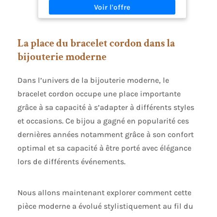
votre amour uniques. Matériau : bracelet avec
cordon réglable Yin Yang, hypoallergénique, sans
plomb, sans nickel, ne se décolore pas et durable.
Quatre fils de cordes, résistants et de longue
La place du bracelet cordon dans la
durée. Taille réglable : bracelet avec cordon
réglable de 18 cm à 30 cm environ. Taille unique.
bijouterie moderne
Cadeau parfait : cadeaux uniques, lors des
célébrations d'anniversaire, de la Saint-Valentin,
de Noël, de fiançailles et d'anniversaire, il n'est
Dans l’univers de la bijouterie moderne, le
pas préférable de en faire un cadeau parfait pour
bracelet cordon occupe une place importante
un amoureux, petite amie, petit ami, épouse ou
petit ami, mari.
grâce à sa capacité à s’adapter à différents styles
et occasions. Ce bijou a gagné en popularité ces
dernières années notamment grâce à son confort
optimal et sa capacité à être porté avec élégance
lors de différents événements.
Nous allons maintenant explorer comment cette
pièce moderne a évolué stylistiquement au fil du