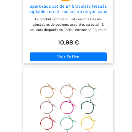
Sparkeads Lot de 24 bracelets tressés
réglables en fil tressé ciré moyen avec
maillons pour fabriquer des bijoux pour
Le produit comprend : 24 cordons tressés
femme, accessoire de bracelet d'amitié
ajustables de couleurs assorties au total, 12
à la mode
couleurs disponibles. Taille : environ 13-23 cm de
long, quantité et couleur idéales pour répondre
aux besoins de vos bijoux et travaux manuels
10,98 €
Matériau fiable : nos bracelets ajustables semi-
finis colorés pour la création de bijoux sont
fabriqués en polyester de qualité avec un design
tressé unique, avec l'avantage d'être légers,
résistants, sûrs pour la peau, confortables au
toucher Design réglable : nos incroyables cordons
tressés en polyester sont dotés d'un design
réglable, vous permettant de les renouer
facilement pour ajuster la longueur afin de
s'adapter parfaitement à votre poignet. Même si
vous êtes novice en matière de bracelets, vous les
adorerez Facile à utiliser : nos cordons tressés
ajustables colorés pour femme ont deux maillons,
vous pouvez donc choisir quelques perles,
breloques de connecteur ou autres matériaux et
les placer entre les maillons pour créer vos bijoux
Idéal pour exprimer l'amour : c'est une bonne idée