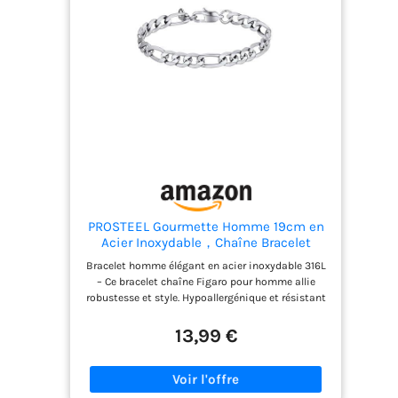
journée. Parfait pour les hommes et les garçons
BRACELET POUR HOMME: Notre gourmette
homme argent peut être assorti à n'importe
quelle tenue, que vous portiez un costume, des
vêtements décontractés, une veste en jean, une
veste en cuir ou un jean, ce bracelet mettra en
valeur votre style simple, à la mode et haut de
gamme, vous rendant particulièrement
éblouissant dans la foule CADEAU PARFAIT POUR
HOMME: Ce gourmette homme magnifiquement
conçu est un cadeau idéal pour votre mari, petit
ami, père, frère ou fils pour les anniversaires, les
fêtes, la saint-valentin, noël, thanksgiving
PROSTEEL Gourmette Homme 19cm en
Acier Inoxydable，Chaîne Bracelet
Homme à Maillons Figaro 6mm pour
Bracelet homme élégant en acier inoxydable 316L​​
Ado Garçon
– Ce bracelet chaîne Figaro pour homme allie
robustesse et style. Hypoallergénique et résistant
à la corrosion, il convient même aux peaux
sensibles. Un accessoire intemporel pour
13,99 €
compléter votre look avec sophistication
Gourmette homme argent à mailles figaro
moderne – Son design alterné de mailles larges et
fines offre un style unique et tendance. Parfait