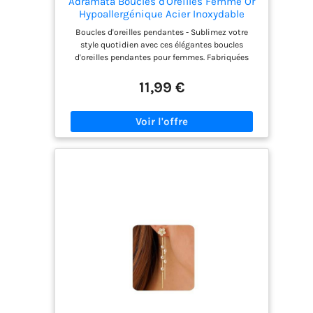
Adramata Boucles d'Oreilles Femme Or
Hypoallergénique Acier Inoxydable
Boucles d'oreilles pendantes - Sublimez votre
style quotidien avec ces élégantes boucles
d'oreilles pendantes pour femmes. Fabriquées
avec soin, leur design de longues franges ajoute
une touche de glamour à toute tenue, vous
11,99 €
assurant une confiance et une élégance inégalées
tout au long de la journée. Boucles d'oreilles
femmes or - Plaquées avec du cuivre doré 18
carats et munies de tiges en acier inoxydable
respectueuses de la peau, elles allient à la
perfection style et confort. Hypoallergéniques et
adaptées aux oreilles sensibles, elles sont idéales
pour un port quotidien en toute tranquillité.
Boucles d'oreilles femme fantaisie - Polyvalentes
et sophistiquées, ces boucles d'oreilles pendantes
longue tassel sont parfaites pour toutes les
occasions. Que ce soit pour un dîner, une fête, un
festival, un bal de promo, un engagement, un
mariage, un anniversaire ou un événement
formel, ces bijoux sont conçus pour attirer tous
les regards et rehausser votre style avec élégance.
Cadeau parfait - Faites plaisir à vos proches avec
le cadeau de l'élégance intemporelle. Nos boucles