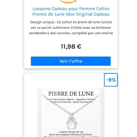
Lueaurra Cadeau pour Femme Collier
Pierres de Lune Idee Original Cadeau
Ado Fille Cadeaux Noel Femme
Design unique : Ce collier en pierre de lune luciole
Anniversaire Collier pour Fille Maman
est un point culminant littéral avec sa brillance
Sœur Amie
semblable à des lucioles, complété par une chaîne
en argent exquis. Que ce soit pour un usage
quotidien ou pour des occasions spéciales, cela
11,98 €
ajoutera une touche de charme unique à votre
tenue. Cadeaux surprises: Chaque collier est
accompagné d'une carte et d'une boîte à bijoux
exquises, donnant à votre achat une
signification et une expérience supplémentaires.
Que ce soit pour vous-même ou pour offrir à un
-9%
ami, cela transmettra un sentiment de
camaraderie et de chaleur spéciales. Le pouvoir de
la pierre de lune : La pierre de lune est réputée
pour être la "pierre du bonheur", capable
d'apporter une énergie positive, d'équilibrer les
émotions, et de renforcer la confiance en soi. En
portant ce collier, laissez le pouvoir de la pierre de
lune vous accompagner chaque jour, apportant
chance et bonheur. Émotions et souvenirs : Ce
collier n'est pas seulement un bijou, c'est aussi