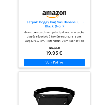
Eastpak Doggy Bag Sac Banane, 3 L -
Black (Noir)
Grand compartiment principal avec une poche
zippée sécurisée à l'arrière Hauteur : 18 cm,
Largeur : 27 cm, Profondeur : 9 cm Fabrication
100% nylon ultra-résistant Dispose d'une ceinture
30,00 €
ajustable afin que vous puissiez le porter comme
19,95 €
vous le souhaitez