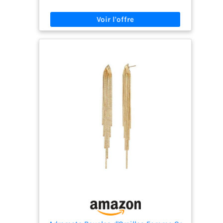
tout moment des boucles d'oreilles pendantes en
perles aux boucles d'oreilles clous en fleurs.
【Élégance Intemporelle】Mélange parfait entre
diamants étincelants et perles classiques, une
perle blanche est suspendue sous des zircons
cubiques brillants, alliant élégance vintage et
style moderne. 【Haute Qualité】Fabriquées en
plaqué or 14 carats, sans nickel, sans plomb et
hypoallergéniques, elles sont durables et plus
sûres que les plaquages électrolytiques normaux.
Les ornements imitent des perles blanches et des
strass artificiels. 【Taille】5,3 cm de long, 1,5 cm
de large, elles sont suffisamment légères pour
mettre en valeur votre beauté sans vous
encombrer, parfaites pour toute la journée. Ces
boucles d'oreilles pendantes délicates pour
femmes rehausseront votre style. 【Occasions
Appropriées】Elles conviennent à de nombreuses
occasions, telles que la Saint-Valentin, les fêtes,
les mariages, les bals de fin d'année, les
anniversaires, les vacances, etc. Les longues
boucles d'oreilles en perles et diamants sont
également une surprise pour les femmes.