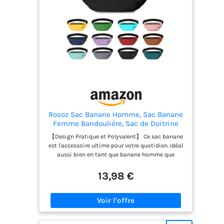
Rosoz Sac Banane Homme, Sac Banane
Femme Bandoulière, Sac de Doitrine
homme Sac Banane Femme Randonnée
【Design Pratique et Polyvalent】 Ce sac banane
Accessoires, Cadeau, la Course Le
est l'accessoire ultime pour votre quotidien. Idéal
Cyclisme l'extérieur Le Jogging
aussi bien en tant que banane homme que
banane femme, il s'adapte à tous vos
déplacements, du shopping aux randonnée, en
13,98 €
passant par les voyages, grâce à son style
intemporel et fonctionnel. 【Grande Capacité et
Organisation Optimisée】 Ne vous fiez pas à sa
taille compacte ! Cette sacoche étonnamment
spacieuse contient tous vos essentiels :