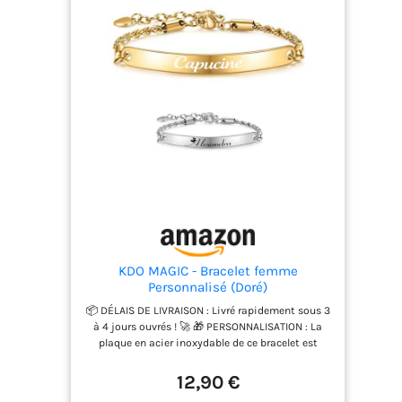
KDO MAGIC - Bracelet femme
Personnalisé (Doré)
📦 DÉLAIS DE LIVRAISON : Livré rapidement sous 3
à 4 jours ouvrés ! 🚀 🎁 PERSONNALISATION : La
plaque en acier inoxydable de ce bracelet est
personnalisable avec le texte ou le prénom de
votre choix. Avec votre prénom d’inscrit sur celui-
12,90 €
ci, vous obtiendrez un cadeau unique et original