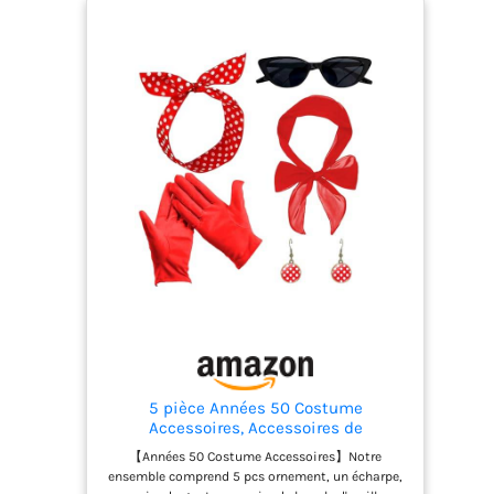
briller dans la foule Haute qualité: Les gants sont
fabriqués dans un tissu de haute qualité, doux et
lisse, facile à porter ; Les foulards en soie sont
légers et doux comme des plumes, doux pour la
peau et respirants, confortables à porter ; Les
lunettes sont en plastique, durables et durable
Large Application: Les accessoires rockabilly
femme conviennent aux soirées rock, aux soirées
à thème des années 50, aux bals, au cosplay, à
Halloween, aux performances et à de nombreuses
autres occasions Service Client: Nous nous
engageons à fournir les meilleurs produits et
services à nos clients. Si vous n'êtes pas satisfait
de nos produits ou si vous avez des questions,
veuillez nous contacter dès que possible, nous
ferons de notre mieux pour répondre aux besoins
de chaque client
5 pièce Années 50 Costume
Accessoires, Accessoires de
Déguisement, Bandeau Bandana
【Années 50 Costume Accessoires】Notre
Boucles d'oreilles Lunettes Gants
ensemble comprend 5 pcs ornement, un écharpe,
rouges, Accessoire Femme pour Soirée