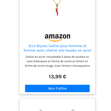
SiLo Bijoux Collier pour homme et
femme avec chaîne rolo boules en acier
inoxydable 316L avec pendentif corne
Collier en acier inoxydable à base de couleur or,
rouge porte-bonheur
avec breloques en forme de corne en émail en
forme de corne rouge, avec fermoir mousqueton.
Longueur de la chaîne : 40 cm + 5 cm, pendentif
corne de 1,8 cm de long. Fabriqué en acier
13,99 €
inoxydable 316L hypoallergénique. Garantit
sécurité et durée dans le temps, ne tache pas et
ne change pas de couleur Tout le monde a
entendu parler au moins une fois dans la vie de la
corne porte-bonheur napolitaine, le symbole
décalant par excellence, utilisé pour chasser le
mauvais œil, pour obtenir de la chance dans le
jeu ou le succès des affaires.