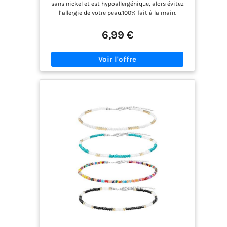
sans nickel et est hypoallergénique, alors évitez
6mm)
l’allergie de votre peau.100% fait à la main.
【Taille】: Diamètre de perle 6mm/0,23",
8mm/0,31", 10 mm/0,39",12 mm/0,47" ou
6,99 €
14mm/0.55". Longueur: 43cm/17"; Longueur de la
chaîne d’extension chain: 6cm/ 2.12".Plusieurs
tailles pour vous donner plus de choix.
【Design】: En ce qui concerne ce collier en perles
synthétique blanche, nous mettons l’accent sur
l’élégance et la simplicité. Ornée des perles
d’imitation, C'est un collier ras de cou simple et
classique, qui vous rend plus douce et noble.
【Occasions】: Un bijou pour un usage
quotidien, également parfait pour Noël, costume
déguisé, costumes des années 20 ou fête à thème
Grand Gatsby,soirée, cocktail, bal etc.Un cadeau
idéal pour votre femme, petite amie, mère,
épouse ou fille lors des événements importants
tels que anniversaire,fiançailles. 【Tips】Rangez
vos bijoux individuellement pour les protéger des
rayures. Évitez tout contact avec du parfum, des
crèmes pour le corps, de la laque ou tout autre
produit chimique qui pourrait endommager la
brillance de la pierre. Pour nettoyer vos bijoux,
trempez-les dans de l'eau chaude savonneuse et