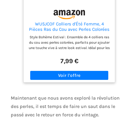
une brosse douce, en particulier lorsque vous
nettoyez des bijoux contenant des pierres
précieuses.
WUSJCOF Colliers d'Été Femme, 4
Pièces Ras du Cou avec Perles Colorées
Bohème, Collier Ajustable pour
Style Bohème Estival : Ensemble de 4 colliers ras
Vacances et Usage Quotidien
du cou avec perles colorées, parfaits pour ajouter
une touche vive à votre look estival. Idéal pour les
femmes et les filles qui aiment le style bohème et
décontracté Matériaux de Haute Qualité :
7,99 €
Fabriqués à la main avec des perles de verre
résistantes et légères, ces colliers sont conçus
pour durer dans le temps sans se décolorer, en
conservant des couleurs brillantes et vives Design
Ajustable : Longueur de 33 cm avec extension de
10 cm, facilement adaptable à différentes
exigences. Parfaits pour être portés comme ras du
Maintenant que nous avons exploré la révolution
cou ou collier plus long Accessoire Polyvalent :
des perles, il est temps de faire un saut dans le
Idéal pour les vacances, les journées à la plage, les
fêtes estivales ou simplement pour ajouter une
passé avec le retour en force du vintage.
touche de couleur à votre tenue quotidienne. Un
accessoire qui s'adapte à chaque occasion
Cadeau Parfait : Une idée cadeau unique pour