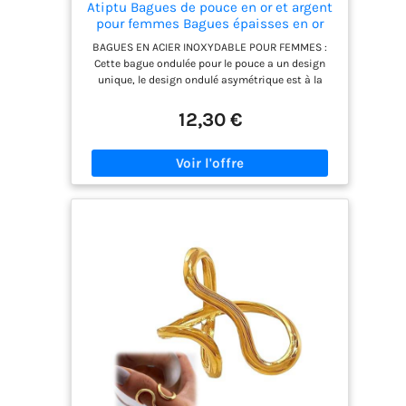
Atiptu Bagues de pouce en or et argent
pour femmes Bagues épaisses en or
Bagues asymétriques ondulées en
BAGUES EN ACIER INOXYDABLE POUR FEMMES :
courbe Bagues ajustables en acier
Cette bague ondulée pour le pouce a un design
inoxydable Bijoux, One Size, Acier
unique, le design ondulé asymétrique est à la
inoxydable, Pas de pierre
mode et nouveau, peut donner aux gens une
sensation de luminosité, libérer le charme tout en
12,30 €
mettant en valeur le goût unique du porteur
Bague épaisse en or pour femme : cette grosse
bague de pouce en or est fabriquée en alliage, la
surface est brillante, la taille de la bague peut être
ajustée pour s'adapter aux doigts de la plupart
des personnes, le design réglable unique lui
permet de prendre en compte le confort, la beauté
et la commodité et d'autres avantages BAGUES
ÉPAISSES EN ARGENT : Cette bague de pouce
épaisse en or est disponible en deux couleurs, or
et argent. La bague de pouce en or est élégante et
stylée, la bague de pouce en argent est élégante
et vous pouvez choisir le style qui convient à
votre tenue BIJOUX ASYMÉTRIQUES : Design de
bijoux asymétriques unique à la mode, belle
apparence, convient pour les fêtes, anniversaires,
cérémonies de remise des diplômes et d'autres