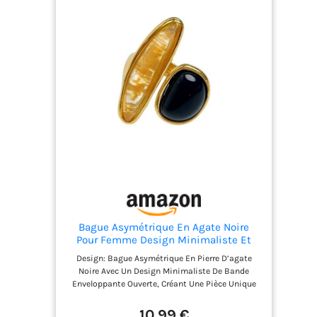
Bague Asymétrique En Agate Noire
Pour Femme Design Minimaliste Et
Ajustable Anneau De Pouce Promesse
Design: Bague Asymétrique En Pierre D’agate
Plaqué Or Style Enveloppant Ouvert
Noire Avec Un Design Minimaliste De Bande
Confortable Élégante Pour Mariage
Enveloppante Ouverte, Créant Une Pièce Unique
Cadeau Bijou Unique Intemporel
Et Contemporaine. La Forme Asymétrique Ajoute
Une Touche Moderne Et Artistique. Leur Nature
10,99 €