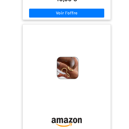
Empilable Offre Une Polyvalence Dans Le Style
Ajustement Réglable: La Bande Flexible Permet Un
Ajustement Confortable Du Dimensionnement, Ce
Qui La Rend Adaptée à La Plupart Des Tailles De
Doigts, Y Compris L’usure Du Pouce Matériau
Premium: La Finition Plaquée or Ajoute Une
Brillance Luxueuse Tandis Que La Pierre D’agate
Noire Offre Un Contraste élégant Et Une Beauté
Naturelle. Une Finition Longue Durée; Porter
Pendant De Longues Périodes Avec Joie Style
Polyvalent: Simple Mais élégant, à Porter Seul Ou
à Empiler Avec D’autres Bagues Pour Un Look Mix
Et Match Tendance. Parfait Comme Une Bague De
Déclaration De Mode, Bague De Promesse, Ou Une
Alternative De Bande De Mariage Avec Son Appel
Esthétique Moderne Contenu : Bijoux Tendance
Emballés Dans Une Pochette En Velours Noir. Si
Vous Avez Des Questions Concernant Votre Achat,
n'Hésitez Pas à Nous Contacter