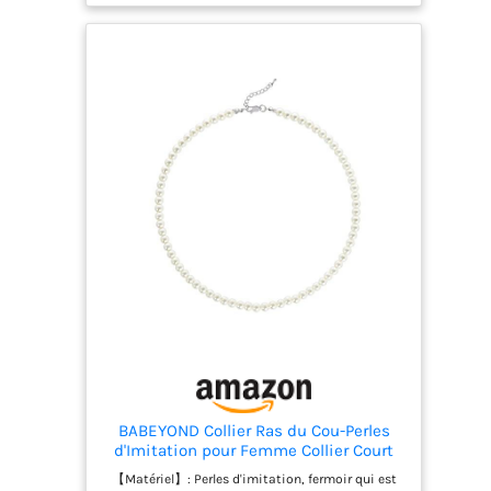
nous mettons l’accent sur l’élégance et la
simplicité. Ornée des perles d’imitation, C'est un
collier ras de cou simple et classique, qui vous
rend plus douce et noble. 【Occasions】: Un bijou
pour un usage quotidien, également parfait pour
Noël, costume déguisé, costumes des années 20
ou fête à thème Grand Gatsby,soirée, cocktail, bal
etc.Un cadeau idéal pour votre femme, petite
amie, mère, épouse ou fille lors des événements
importants tels que anniversaire,fiançailles.
【Tips】Rangez vos bijoux individuellement pour
les protéger des rayures. Évitez tout contact avec
du parfum, des crèmes pour le corps, de la laque
ou tout autre produit chimique qui pourrait
endommager la brillance de la pierre. Pour
nettoyer vos bijoux, trempez-les dans de l'eau
chaude savonneuse et une brosse douce, en
particulier lorsque vous nettoyez des bijoux
contenant des pierres précieuses.
BABEYOND Collier Ras du Cou-Perles
d'Imitation pour Femme Collier Court
Rond Perle Simple pour Mariage
【Matériel】: Perles d'imitation, fermoir qui est
Valentin Blanc (Diamètre de perles