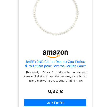
BABEYOND Collier Ras du Cou-Perles
d'Imitation pour Femme Collier Court
Rond Perle Simple pour Mariage
【Matériel】: Perles d'imitation, fermoir qui est
Valentin Blanc (Diamètre de perles
sans nickel et est hypoallergénique, alors évitez
8mm)
l’allergie de votre peau.100% fait à la main.
【Taille】: Diamètre de perle 6mm/0,23",
8mm/0,31", 10 mm/0,39",12 mm/0,47" ou
6,99 €
14mm/0.55". Longueur : 47 cm/18.5" (y compris la
chaîne d'extension).Plusieurs tailles pour vous
donner plus de choix. 【Design】: En ce qui
concerne ce collier en perles synthétique blanche,