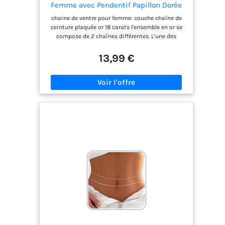
Femme avec Pendentif Papillon Dorée
pour votre usage quotidien et votre
18K
remplacement. Quelle que soit la chaîne choisie,
chaine de ventre pour femme: couche chaîne de
elle peut ajouter élégance et confiance à
ceinture plaquée or 18 carats l'ensemble en or se
n'importe quel look. Il est idéal pour un usage
compose de 2 chaînes différentes. L'une des
quotidien ou des occasions spéciales.
chaînes de taille de sexy porte des pendentifs de
différentes formes, avec des éléments tels que
13,99 €
papillon, amour, Croix, trèfle, perle, coquillage,
etc. Chaque chaîne de taille peut être portée
individuellement ou empilée pour accentuer votre
silhouette et lui donner une sensation plus
unique matériau préféré: cette ceinture
imperméable sexy Or est fabriquée en laiton
hypoallergénique de haute qualité et plaquée en
or 18k à l'extérieur, ce qui garantit que les bijoux
sont durables et ne perdent pas leur éclat même
s'ils sont portés pendant de longues périodes.
Chaine de corps est sans nickel et sans plomb,
avec le rapport de détection des métaux lourds
Reach, portez - le en toute confiance. Les
pendentifs hüftkette sont fabriqués avec de la
zircone cubique AAA + de haute qualité chaine de
taille réglable: rallonge de 25 cm, longueur de la
chaîne: 68 cm. La chaîne d'extension peut être
ajustée librement à votre longueur idéale et la