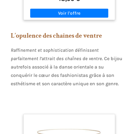
aux regards maléfiques MatérIel: Fabriqué en
acier inoxydable 316 L - un métal solide, poli de
haute qualité, anti-allergène et antirouille, doux
pour la peau Dimensions: Longueur de chaîne: 45
cm + 5 cm (Réglable), largeur: 5.6 mm; pendentif -
30 mm Emballage: Livré avec une pochette de
L’opulence des chaînes de ventre
rangement et une boîte de marque, soit un
cadeau optimal à offrir à quelqu'un que vous
aimez ou bien à s'offrir pour se faire plaisir
Raffinement et sophistication définissent
parfaitement l’attrait des chaînes de ventre
. Ce bijou
autrefois associé à la danse orientale a su
conquérir le cœur des fashionistas grâce à son
esthétisme et son caractère unique en son genre.