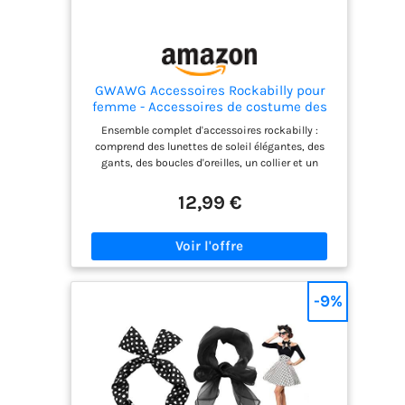
GWAWG Accessoires Rockabilly pour
femme - Accessoires de costume des
années 50 - Bijoux vintage, gants,
Ensemble complet d'accessoires rockabilly :
lunettes, boucles d'oreilles et bandeau
comprend des lunettes de soleil élégantes, des
pour carnaval, Halloween et fêtes rétro
gants, des boucles d'oreilles, un collier et un
bandeau. Parfait pour les robes rockabilly pour
femmes et les tenues vintage pour les femmes
12,99 €
lors de fêtes à thème. Ensemble complet
d'accessoires rockabilly : comprend des lunettes
de soleil élégantes, des gants, des boucles
d'oreilles, un collier et un bandeau. Parfait pour
les robes rockabilly pour femmes et les tenues
vintage pour les femmes lors de fêtes à thème.
-9%
Accessoires vintage polyvalents : les accessoires
des années 50 sélectionnés à la main combinent
des éléments rétro classiques avec un style
moderne. Parfait pour les robes vintage pour
femmes ou les looks tendance des années 60.
Pour toutes les fêtes et événements : que ce soit