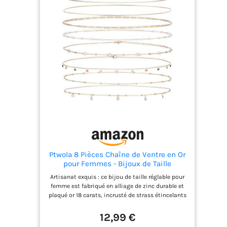
Ptwola 8 Pièces Chaîne de Ventre en Or
pour Femmes - Bijoux de Taille
Ajustable - Chaîne de Corps en Or
Artisanat exquis : ce bijou de taille réglable pour
Plaqué 18 Carats pour Accessoires Sexy
femme est fabriqué en alliage de zinc durable et
de Plage en Été
plaqué or 18 carats, incrusté de strass étincelants
et de perles d'imitation pour créer une texture
luxueuse. La surface polie et le design de
12,99 €
galvanoplastie ne se décolorent pas facilement,