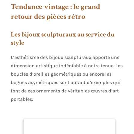
femmes et filles, parfait pour les anniversaires,
Tendance vintage : le grand
les anniversaires de mariage ou simplement pour
surprendre une personne spéciale avec un bijou
retour des pièces rétro
élégant et significatif
Les bijoux sculpturaux au service du
style
L’esthétisme des bijoux sculpturaux apporte une
dimension artistique indéniable à notre tenue. Les
boucles d’oreilles géométriques ou encore les
bagues asymétriques sont autant d’exemples qui
font de ces ornements de véritables œuvres d’art
portables.