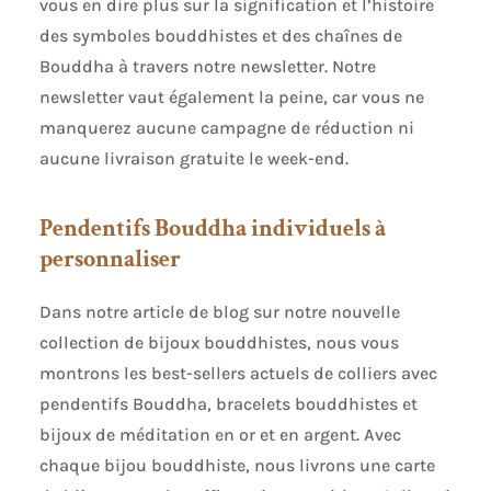
vous en dire plus sur la signification et l’histoire
des symboles bouddhistes et des chaînes de
Bouddha à travers notre newsletter. Notre
newsletter vaut également la peine, car vous ne
manquerez aucune campagne de réduction ni
aucune livraison gratuite le week-end.
Pendentifs Bouddha individuels à
personnaliser
Dans notre article de blog sur notre nouvelle
collection de bijoux bouddhistes, nous vous
montrons les best-sellers actuels de colliers avec
pendentifs Bouddha, bracelets bouddhistes et
bijoux de méditation en or et en argent. Avec
chaque bijou bouddhiste, nous livrons une carte