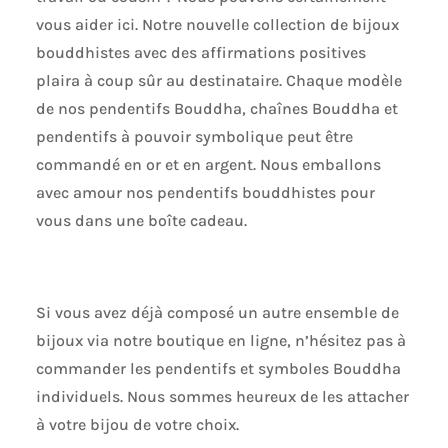
vous aider ici. Notre nouvelle collection de bijoux
bouddhistes avec des affirmations positives
plaira à coup sûr au destinataire. Chaque modèle
de nos pendentifs Bouddha, chaînes Bouddha et
pendentifs à pouvoir symbolique peut être
commandé en or et en argent. Nous emballons
avec amour nos pendentifs bouddhistes pour
vous dans une boîte cadeau.
Si vous avez déjà composé un autre ensemble de
bijoux via notre boutique en ligne, n’hésitez pas à
commander les pendentifs et symboles Bouddha
individuels. Nous sommes heureux de les attacher
à votre bijou de votre choix.