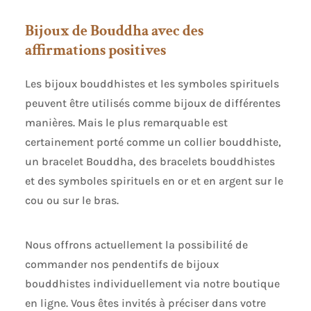
Bijoux de Bouddha avec des
affirmations positives
Les bijoux bouddhistes et les symboles spirituels
peuvent être utilisés comme bijoux de différentes
manières. Mais le plus remarquable est
certainement porté comme un collier bouddhiste,
un bracelet Bouddha, des bracelets bouddhistes
et des symboles spirituels en or et en argent sur le
cou ou sur le bras.
Nous offrons actuellement la possibilité de
commander nos pendentifs de bijoux
bouddhistes individuellement via notre boutique
en ligne. Vous êtes invités à préciser dans votre