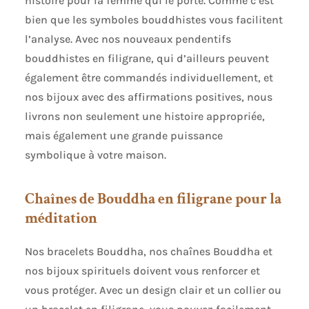
histoire pour la femme qui le porte. Comme c’est
bien que les symboles bouddhistes vous facilitent
l’analyse. Avec nos nouveaux pendentifs
bouddhistes en filigrane, qui d’ailleurs peuvent
également être commandés individuellement, et
nos bijoux avec des affirmations positives, nous
livrons non seulement une histoire appropriée,
mais également une grande puissance
symbolique à votre maison.
Chaînes de Bouddha en filigrane pour la
méditation
Nos bracelets Bouddha, nos chaînes Bouddha et
nos bijoux spirituels doivent vous renforcer et
vous protéger. Avec un design clair et un collier ou