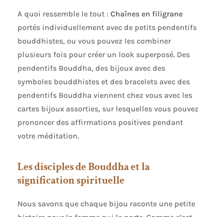
A quoi ressemble le tout :
Chaînes en filigrane
portés individuellement avec de petits pendentifs
bouddhistes, ou vous pouvez les combiner
plusieurs fois pour créer un look superposé. Des
pendentifs Bouddha, des bijoux avec des
symboles bouddhistes et des bracelets avec des
pendentifs Bouddha viennent chez vous avec les
cartes bijoux assorties, sur lesquelles vous pouvez
prononcer des affirmations positives pendant
votre méditation.
Les disciples de Bouddha et la
signification spirituelle
Nous savons que chaque bijou raconte une petite