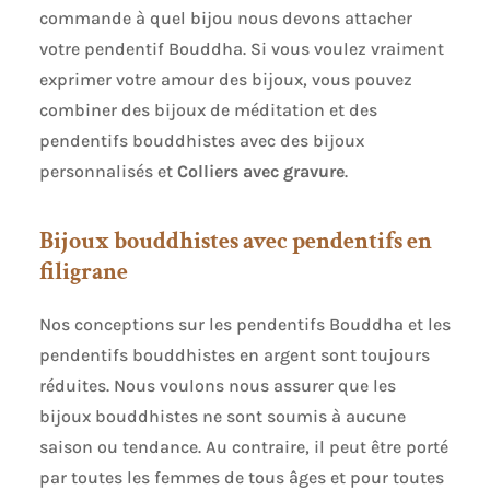
commande à quel bijou nous devons attacher
votre pendentif Bouddha. Si vous voulez vraiment
exprimer votre amour des bijoux, vous pouvez
combiner des bijoux de méditation et des
pendentifs bouddhistes avec des bijoux
personnalisés et
Colliers avec gravure
.
Bijoux bouddhistes avec pendentifs en
filigrane
Nos conceptions sur les pendentifs Bouddha et les
pendentifs bouddhistes en argent sont toujours
réduites. Nous voulons nous assurer que les
bijoux bouddhistes ne sont soumis à aucune
saison ou tendance. Au contraire, il peut être porté
par toutes les femmes de tous âges et pour toutes