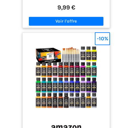
métalliques. Les pigments riches et intenses
offrent une couverture excellente, des couleurs
9,99 €
durables et résistantes à la décoloration. Parfait
pour les artistes débutants comme pour les plus
expérimentés. Polyvalente – fonctionne sur
presque toutes les surfaces – Utilisez cette
peinture sur toile, bois, pierre, terre cuite,
céramique, verre, plastique, tissu, papier et plus
-10%
encore. Idéale pour la décoration de Noël, la
customisation de pots de fleurs, la peinture sur
galets, ou les projets scolaires. Permanente,
imperméable et résiste au temps – Une fois
sèche, cette peinture acrylique devient waterproof
et ne s'efface pas. Vos créations resteront belles
pendant des années, que ce soit sur un tableau
exposé au mur ou sur un pot de fleurs placé à
l'extérieur. Ne craque pas et ne s'écaille pas.
Sécurité pour les enfants – Non toxique et
conforme aux normes – Cette peinture est non
toxique, sans odeur, et conforme aux normes
ASTM D4236 et EN71 (norme européenne). Dès 3
ans, les enfants peuvent peindre en toute
sécurité. Pas de risque en cas de contact avec la
peau. Le cadeau idéal pour les passionnés de
peinture – Présenté dans une boîte solide, ce set