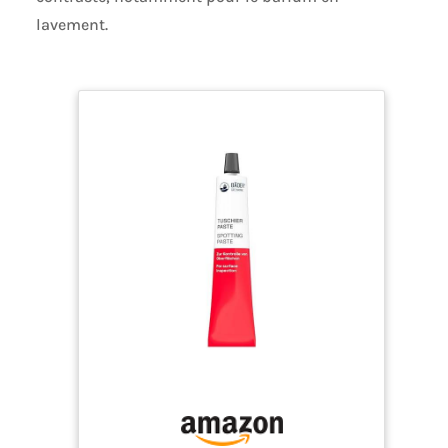
plastique, le métal et la pierre. Ils sont
lavement.
permanents, imperméables et ne se décolorent
pas. Ils conviennent donc également à une
utilisation en extérieur, ajoutant une touche
décorative aux murs intérieurs/extérieurs, aux
garnitures, aux portes, aux meubles, à l'artisanat,
etc. SÉCURITÉ : Fabriqués à partir de pigments de
qualité et conçus pour les artistes, les amateurs
d'art et les étudiants. Sûr, non toxique, sans
acide, conforme aux certificats de sécurité : U.S.
ASTM D-4236 et EU EN71.