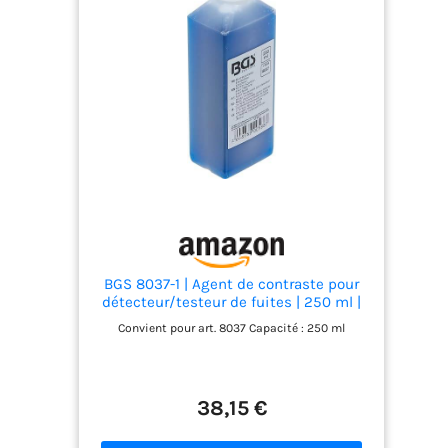
marquage des métaux sans cadmium sèche en
moins de 5 minutes, ou en seulement 2 minutes
avec une soufflerie d'air chaud, ce qui garantit un
fonctionnement efficace et sans tracas, même
pour la production par lots. Résultats Très
Contrastés : La formule innovante de cet agent
d'encrage laser permet de créer des dessins noirs
permanents et très contrastés sur des métaux
nus avec un graveur laser CO2 de 25 W ou plus, ou
des dessins plus vifs avec un laser à fibre. Rinçage
Facile : Une fois le marquage terminé, l'excédent
de spray non marqué peut être éliminé de votre
article par un simple rinçage, ce qui vous permet
d'apprécier et de commencer à vendre votre
design frais et unique immédiatement.
BGS 8037-1 | Agent de contraste pour
détecteur/testeur de fuites | 250 ml |
pour art. 8037
Convient pour art. 8037 Capacité : 250 ml
38,15 €