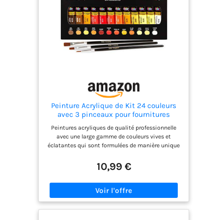
Peinture Acrylique de Kit 24 couleurs
avec 3 pinceaux pour fournitures
scolaires travaux manuels peintures
Peintures acryliques de qualité professionnelle
papier toile peinture sur roche bois
avec une large gamme de couleurs vives et
céramique et tissu Couleurs vives Non
éclatantes qui sont formulées de manière unique
toxique
avec des pigments de haute qualité pour faire
ressortir le maximum de brillance et de clarté des
10,99 €
couleurs avec une consistance beurrée et offrir un
excellent pouvoir couvrant pour les grandes
surfaces et les détails fins. Ces peintures sèchent
pour une belle finition brillante Matériaux bruts
de qualité supérieure respectueux de
l'environnement qui ne causent aucun effet nocif