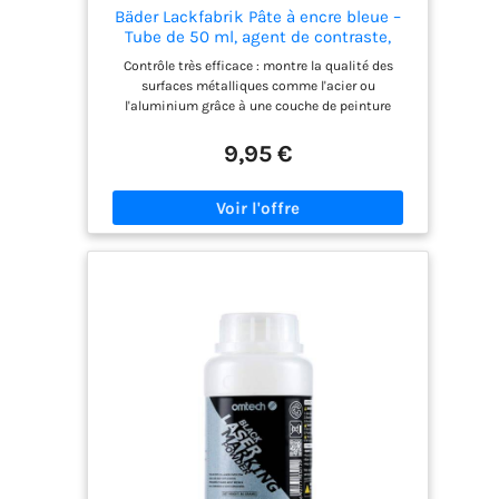
Bäder Lackfabrik Pâte à encre bleue –
Tube de 50 ml, agent de contraste,
contrôle de surface, agent de contrôle
Contrôle très efficace : montre la qualité des
pâteux pour le travail des métaux
surfaces métalliques comme l'acier ou
l'aluminium grâce à une couche de peinture
uniforme - Idéal pour le contrôle en atelier.
Contrôle précis de la surface : parfait pour
9,95 €
l'ajustement, le contrôle de l'image portante et le
traitement mécanique dans le traitement des
métaux. Facile à appliquer : consistance pâteuse
avec des pigments spéciaux pour une application
précise au pinceau, à l'éponge ou au chiffon -
économique et uniforme. Sans danger et
amovible : sûre, facile à enlever avec un détergent
- Idéal pour les ateliers. Fabriqué en Allemagne
depuis 1962 : la qualité premium de Lackfabrik
Bäder d'Esslingen – fiable pour les professionnels
dans le monde entier.