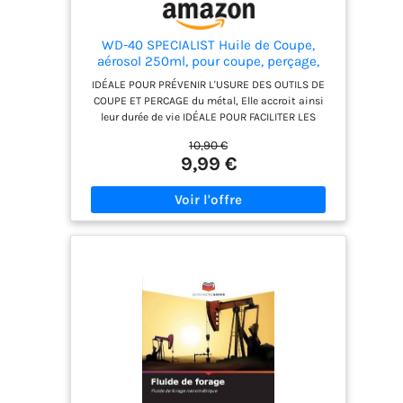
WD-40 SPECIALIST Huile de Coupe,
aérosol 250ml, pour coupe, perçage,
forage
IDÉALE POUR PRÉVENIR L'USURE DES OUTILS DE
COUPE ET PERCAGE du métal, Elle accroit ainsi
leur durée de vie IDÉALE POUR FACILITER LES
OPÉRATIONS D'USINAGE, réduire les frictions ainsi
10,90 €
que l'accumulation de chaleur sur tous les
9,99 €
métaux SA FORMULE OFFRE UNE EXCELLENTE
RÉSISTANCE AUX PRESSIONS EXTRÊMES
RECOMMANDÉE POUR LAMES DE SCIES, DISQUES,
FORETS, TARAUDS, FRAISES etc SPRAY DOUBLE
POSITION ULTRA PRATIQUE : son système de
diffusion permet une pulvérisation large lorsque
le tube est abaissé et une application précise
lorsque le tube est relevé