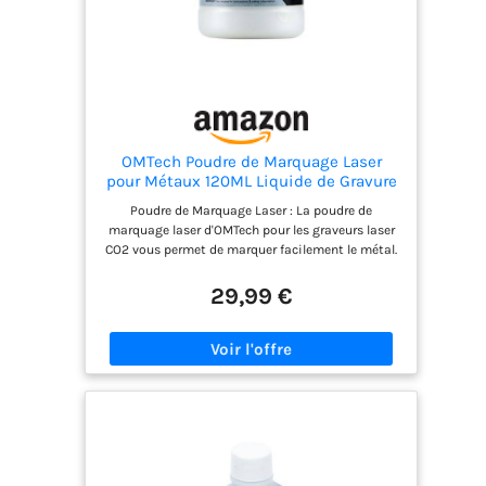
OMTech Poudre de Marquage Laser
pour Métaux 120ML Liquide de Gravure
Laser Encre Laser pour Graveur Laser
Poudre de Marquage Laser : La poudre de
CO2 à Haut Contraste Noire Agent pour
marquage laser d'OMTech pour les graveurs laser
Aluminium Acier Inoxydable Laiton
CO2 vous permet de marquer facilement le métal.
Il suffit d'ajouter de l'alcool à 99 % aux lignes pré-
marquées, de bien agiter pour mélanger l'agent,
29,99 €
et vous obtiendrez vos 120 ml de spray !
Remarque : ce produit n'est pas soluble dans
l'eau, il est nécessaire de se procurer de l'alcool
pour le dissoudre. Marquage Facile sur Métaux :
Notre liquide de marquage laser fonctionne sur la
plupart des métaux, y compris l'aluminium, l'acier
inoxydable, le laiton et bien d'autres, vous
permettant de personnaliser des bijoux, des
gobelets, des outils en série et bien plus encore.
Séchage Rapide de 5 Minutes : L'encre de