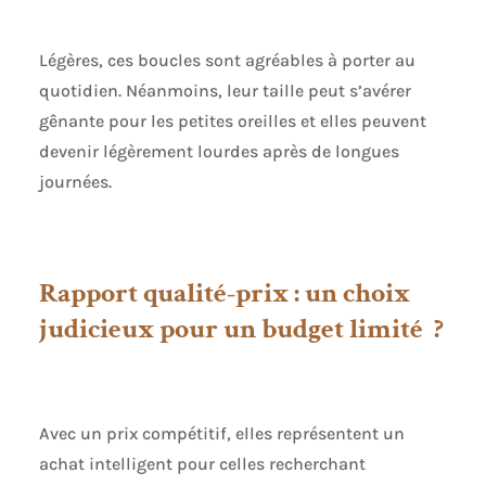
bijoux. CADEAUX
FEMME: cadeau
Légères, ces boucles sont agréables à porter au
idéal pour
surprendre votre
quotidien. Néanmoins, leur taille peut s’avérer
grand-mère, mère,
gênante pour les petites oreilles et elles peuvent
fille, épouse, amie,
devenir légèrement lourdes après de longues
fiancée ou toute
personne que vous
journées.
aimez pour la Saint-
Valentin, Noël, un
anniversaire de
mariage, la fête des
Rapport qualité-prix : un choix
mères, un jubilé ou
toute autre
judicieux pour un budget limité ?
occasion.
Avec un prix compétitif, elles représentent un
achat intelligent pour celles recherchant