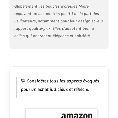
matériaux de
Globalement, les boucles d’oreilles Miore
haute qualité
sont doux pour la
reçoivent un accueil très positif de la part des
peau; Les
utilisateurs, notamment pour leur design et leur
diamants sont
rapport qualité-prix. Elles s’adaptent bien à
authentiques et
pierres précieuses
celles qui cherchent élégance et sobriété.
correspondent à
la description.
Veuillez noter que
le poids et les
dimensions
peuvent
légèrement varier
car produit à la
💬
Considérez tous les aspects évoqués
main BOÎTE
pour un achat judicieux et réfléchi.
CADEAU DE LUXE:
vos boucles
d'oreilles Miore
sont
soigneusement
emballées dans