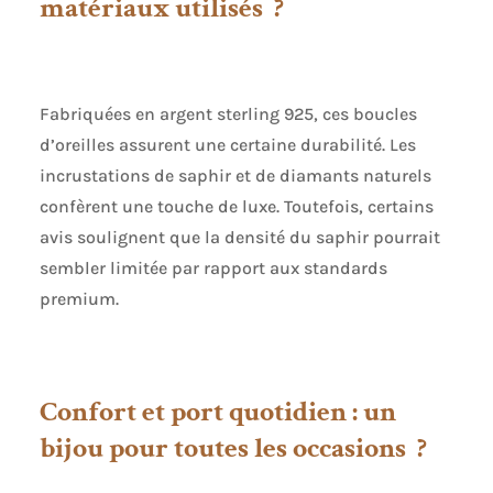
matériaux utilisés ?
pierres précieuses
correspondent à la
description. Veuillez
noter que le poids et
les dimensions
Fabriquées en argent sterling 925, ces boucles
peuvent légèrement
varier car produit à
d’oreilles assurent une certaine durabilité. Les
la main BOÎTE
incrustations de saphir et de diamants naturels
CADEAU DE LUXE:
confèrent une touche de luxe. Toutefois, certains
vos boucles
d'oreilles Miore sont
avis soulignent que la densité du saphir pourrait
soigneusement
sembler limitée par rapport aux standards
emballées dans
premium.
une jolie boîte à
bijoux,
accompagnées d'un
certificat
d'authenticité. Ce
Confort et port quotidien : un
coffret cadeau de
bijou pour toutes les occasions ?
haute qualité est
parfait pour offrir
ou ranger vos