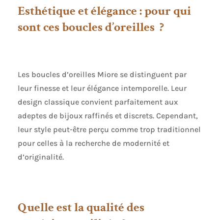
D'OREILLES FEMME:
Esthétique et élégance : pour qui
magnifiques clous
sont ces boucles d’oreilles ?
d'oreilles en Argent
orné de Saphirs et
de diamants. Le
poinçon indique
que l'alliage
Les boucles d’oreilles Miore se distinguent par
contient 92,5%
d'argent pur. Leur
leur finesse et leur élégance intemporelle. Leur
design classique et
design classique convient parfaitement aux
intemporel les
adeptes de bijoux raffinés et discrets. Cependant,
rendent parfaits à
porter au quotidien
leur style peut-être perçu comme trop traditionnel
et en toute
pour celles à la recherche de modernité et
occasion. BIJOUX
d’originalité.
MIORE: nos bijoux
de matériaux de
haute qualité sont
doux pour la peau;
Les diamants sont
Quelle est la qualité des
authentiques et