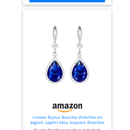
des mères, un
à toutes les femmes, belles et légères, luxe haut
jubilé ou toute
gamme, mode rétro, peut montrer pleinement le
charme des femmes, vous rendre plus confiante
autre occasion.
et plus belle. La texture est dure, la fabrication est
soignée, la peau est lisse et la qualité stricte
montre le côté tendance. Les belles dames
devraient porter des boucles d’oreilles aussi à la
mode. Nous nous concentrons sur chaque détail,
chaque détail est un gage qualité. Garantie :
Haute dureté, pas décoloration, pas déformation,
pas nickel, pas réaction allergique. Une grande
attention portée aux détails juste vous rendre
sexy et charmante.
Linawe Bijoux Boucles d'oreilles en
argent, saphir bleu, boucles d'oreilles
suspendues bleu roi, boucles d'oreilles