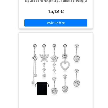
aiguille de rechange (13 g), 1 pince à piercing, 3
piercings pour le nombril et 2 coussinets de
protection en silicone. Notre pistolet à piercing
15,12 €
est entièrement automatique, ce qui permet de
réaliser rapidement le piercing. Utilisation ①
Stérilisez la peau et le bijou. ② Fixez la pince
hémostatique. ③ Appuyez rapidement et
verticalement sur les deux extrémités du pistolet
à piercing. ④ Insérez le bijou dans l'aiguille creuse
du pistolet à piercing, puis retirez l'aiguille. ⑤
Vissez fermement l'autre extrémité du bijou. Kit
de piercing : disponible pour différentes parties
du corps, notamment le nombril, la langue, les
lèvres, les sourcils, les mamelons, le nez, la
cloison nasale, les oreilles, Gagnez du temps : ces
kits d'outils de piercing conviennent au piercing
professionnel ou à l'auto-piercing à domicile.
Vous pouvez profiter d'un processus de piercing
rapide et sûr Conseils – Il est généralement
recommandé de remplacer les autres piercings au
nombril après 2 à 3 semaines. Après le premier
piercing, vous pouvez utiliser le piercing au
nombril en plastique et le désinfecter
quotidiennement. Veuillez noter que tous les
pistolets de piercing au nombril sont à usage