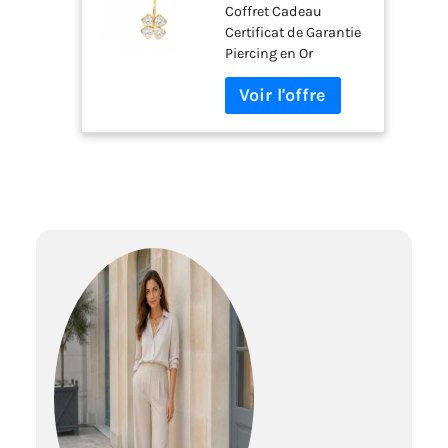
Coffret Cadeau
jaune 18 carats -
Certificat de Garantie
Certificat de
Piercing en Or
Garantie - Coffret
Cadeau -
Mondepetit