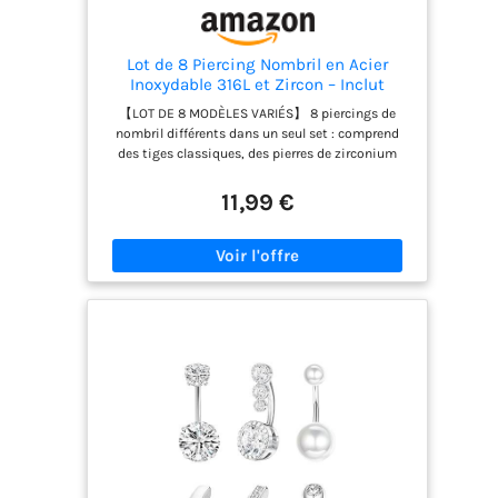
unique.
Lot de 8 Piercing Nombril en Acier
Inoxydable 316L et Zircon – Inclut
Pendentifs Papillon, Cœur et Fleur –
【LOT DE 8 MODÈLES VARIÉS】​ 8 piercings de
Hypoallergénique pour Femmes (14G,
nombril différents dans un seul set : comprend
1.6mm) – Idéal pour Soirée & Quotidien
des tiges classiques, des pierres de zirconium
+ Poche de Velours
élégantes, des pendentifs ludiques en forme de
papillon et de fleur, ainsi que des designs
11,99 €
romantiques en cœur. Idéal pour changer de style
quotidiennement ou pour des occasions
spéciales. 【ACIER INOXYDABLE 316L PREMIUM】​
Acier chirurgical hypoallergénique (sans nickel et
sans plomb) avec finition polie. Spécialement
adapté à la peau, ne ternit pas et ne provoque
pas d'irritations – parfait pour les peaux
sensibles. 【CHOIX DE TAILLES PRATIQUE】​
Longueurs de tige de 10 mm à 51 mm (épaisseur
1.6 mm/14G) pour différents types de nombrils.
Inclut des cabochons en zirconium pivotants et
des fermetures sécurisées – facile à mettre et à
enlever. 【USAGE POLYVALENT】​ Les différents
piercings de nombril en acier de ce set
conviennent à toutes les occasions – que ce soit