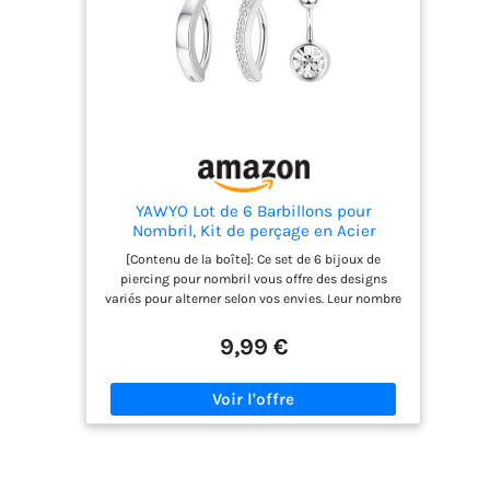
pour un look discret quotidien ou comme bijou
de fête remarquable. Choisissez simplement le
style qui correspond à votre tenue ! 【CADEAU
ÉLÉGANT】​ Emballage haut de gamme dans une
pochette velours noire à cordon de serrage.
Cadeau parfait pour les anniversaires, la Saint-
Valentin ou comme récompense personnelle – les
femmes de tout âge adorent ces bijoux
polyvalents !
YAWYO Lot de 6 Barbillons pour
Nombril, Kit de perçage en Acier
Inoxydable, Bijou de Piercing Nombril
[Contenu de la boîte]: Ce set de 6 bijoux de
pour Femmes et Filles (Argent)
piercing pour nombril vous offre des designs
variés pour alterner selon vos envies. Leur nombre
vous permet de facilement les associer à vos
tenues pour toutes occasions, en les mixant pour
9,99 €
exprimer votre style. [Accessoire tendance]: Que ce
soit pour des vacances décontractées, une fête ou
le quotidien, ce piercing pour nombril est un
accessoire de mode qui complète votre silhouette
et révèle une touche de charme. [Multiples
utilisations]: Ce bijou de nombril se marie
parfaitement avec les bikinis, hauts d’été, robes