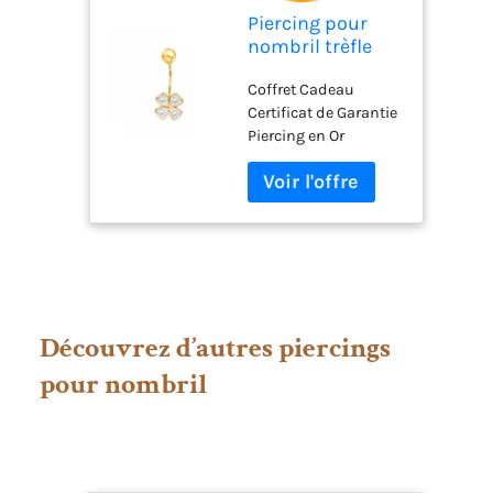
Piercing pour
nombril trèfle
avec zircons or
Coffret Cadeau
jaune 18 carats -
Certificat de Garantie
Certificat de
Piercing en Or
Garantie - Coffret
Cadeau -
Mondepetit
Découvrez d’autres piercings
pour nombril