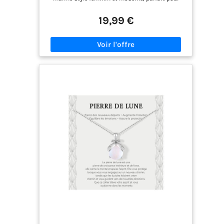
cadeau MODULEVA
toutes les occasions : travail, sorties, soirées ou
vacances. 🌸 Résistant à l’eau Portez-le sous la
19,99 €
douche, à la piscine ou à la plage sans craintes.
🌸 Entretien facile et durable – Brillance et couleur
dorée préservées au fil du temps. 🌸 Cadeau idéal
Parfait pour anniversaires, Noël, Saint-Valentin
ou toute occasion spéciale, livré prêt à offrir dans
une boite. 🌸 Bijoux tendance et polyvalent – Se
marie avec toutes vos tenues et complète
parfaitement un look chic, décontracté ou habillé.