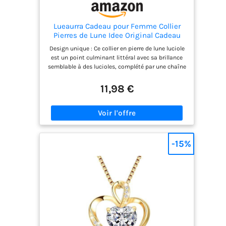
Lueaurra Cadeau pour Femme Collier
Pierres de Lune Idee Original Cadeau
Ado Fille Cadeaux Noel Femme
Design unique : Ce collier en pierre de lune luciole
Anniversaire Collier pour Fille Maman
est un point culminant littéral avec sa brillance
Sœur Amie
semblable à des lucioles, complété par une chaîne
en argent exquis. Que ce soit pour un usage
quotidien ou pour des occasions spéciales, cela
11,98 €
ajoutera une touche de charme unique à votre
tenue. Cadeaux surprises: Chaque collier est
accompagné d'une carte et d'une boîte à bijoux
exquises, donnant à votre achat une
signification et une expérience supplémentaires.
Que ce soit pour vous-même ou pour offrir à un
-15%
ami, cela transmettra un sentiment de
camaraderie et de chaleur spéciales. Le pouvoir de
la pierre de lune : La pierre de lune est réputée
pour être la "pierre du bonheur", capable
d'apporter une énergie positive, d'équilibrer les
émotions, et de renforcer la confiance en soi. En
portant ce collier, laissez le pouvoir de la pierre de
lune vous accompagner chaque jour, apportant
chance et bonheur. Émotions et souvenirs : Ce