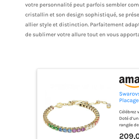
votre personnalité peut parfois sembler comp
cristallin et son design sophistiqué, se pré
allier style et distinction. Parfaitement adap
de sublimer votre allure tout en vous appor
Swarovsk
Placage
Célébrez v
Doté d’un
rangée de
dans un se
209,
peut à l’e