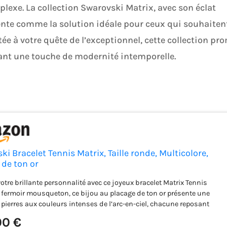
lexe. La collection Swarovski Matrix, avec son éclat
sente comme la solution idéale pour ceux qui souhaiten
tée à votre quête de l’exceptionnel, cette collection pr
tant une touche de modernité intemporelle.
i Bracelet Tennis Matrix, Taille ronde, Multicolore,
 de ton or
otre brillante personnalité avec ce joyeux bracelet Matrix Tennis
 fermoir mousqueton, ce bijou au placage de ton or présente une
 pierres aux couleurs intenses de l’arc-en-ciel, chacune reposant
rtissage griffes raffiné Conçu pour l’expression de soi, ce bijou
00 €
nvie être associé à une bague assortie pour encore plus d’éclat