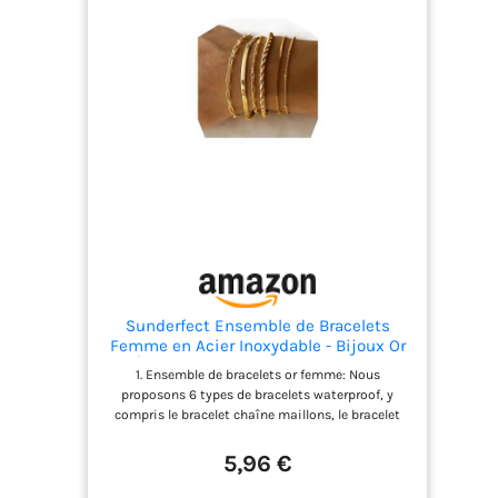
sont caractérisés
par
l'extraordinaire
brillance des
cristaux
Swarovski et des
métaux durables.
Évitez tout
contact avec l'eau,
les lotions ou le
parfum
Démarquez-vous :
un cadeau
charmant pour
Sunderfect Ensemble de Bracelets
vous ou un être
Femme en Acier Inoxydable - Bijoux Or
Étanche - Style Cuban Paper Clip
cher, ce bracelet
1. Ensemble de bracelets or femme: Nous
étincelant a été
proposons 6 types de bracelets waterproof, y
conçu pour
compris le bracelet chaîne maillons, le bracelet
hermès, le bracelet figaro, le bracelet corde, le
compléter
bracelet boxe, et le bracelet satellite, parfait pour
5,96 €
n'importe quelle
être portés seuls ou combinés. 2. Ensemble de
tenue, ajoutant
bracelets réglables femme: Le design réglable de