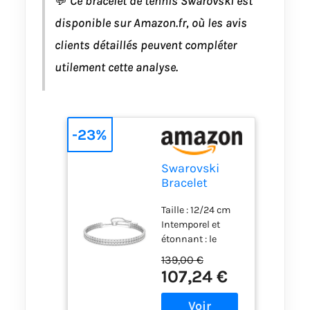
💬
Ce bracelet de tennis Swarovski est
Swarovski
disponible sur Amazon.fr, où les avis
clients détaillés peuvent compléter
utilement cette analyse.
-23%
Swarovski
Bracelet
Subtle
Taille : 12/24 cm
femme,
Intemporel et
cristaux
étonnant : le
brillants et
bracelet
chaîne en
139,00 €
Swarovski Subtle
métal plaqué
107,24 €
pour femme est
rhodium,
composé de
taille M, blanc