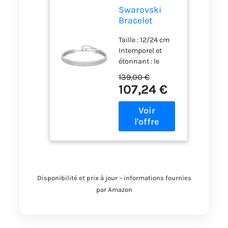
Swarovski
Bracelet
Subtle
Taille : 12/24 cm
femme,
Intemporel et
cristaux
étonnant : le
brillants et
bracelet
chaîne en
139,00 €
Swarovski Subtle
métal plaqué
107,24 €
pour femme est
rhodium,
composé de
taille M, blanc
métal rhodié et de
cristaux
Swarovski
étincelants -
conçu pour celles
qui souhaitent un
Disponibilité et prix à jour – informations fournies
bijou radieux
Vivement
par Amazon
étincelant : deux
délicates rangées
de pierres