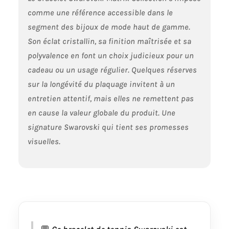
parfum
Démarquez-vous :
comme une référence accessible dans le
un cadeau
segment des bijoux de mode haut de gamme.
charmant pour
Son éclat cristallin, sa finition maîtrisée et sa
vous ou un être
cher, ce bracelet
polyvalence en font un choix judicieux pour un
étincelant a été
cadeau ou un usage régulier. Quelques réserves
conçu pour
sur la longévité du plaquage invitent à un
compléter
n'importe quelle
entretien attentif, mais elles ne remettent pas
tenue, ajoutant
en cause la valeur globale du produit. Une
une touche
signature Swarovski qui tient ses promesses
luxueuse et
élégante Articles
visuelles.
livrés : 1 x Bracelet
Swarovski Subtle
collection pour
femme, chaîne de
24 cm en métal
rhodié, livré dans
une boîte à
bracelet