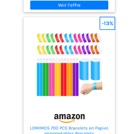
une touche
ces bracelets plaqués or convient idéalement à
luxueuse et
votre poignet et convient à tous les âges et à
élégante Articles
différentes personnes. Longueur de la chaîne : 16,5
cm avec une extension de 5 cm. 3. Article cadeau
livrés : 1 x Bracelet
-13%
idéal: Ces ensembles de bracelets pour femme
Swarovski Subtle
sont l'ajout idéal à tout style de vêtements,
collection pour
parfaits pour le quotidien, les mariages, les
femme, chaîne de
rendez-vous, les fêtes, les réunions familiales ou
24 cm en métal
d'autres occasions importantes. 4. Qualité pour
rhodié, livré dans
tous les jours: Les bracelets waterproof, faciles à
mettre et à retirer, sont fabriqués en matériaux
une boîte à
de haute qualité, assurant leur durabilité. 5.
bracelet
Service client: Si vous avez des questions
Swarovski
concernant cet ensemble de bracelets dorés pour
femme, n'hésitez pas à nous contacter via
Amazon. Nous répondrons dans les 24 heures.
LOMIMOS 700 PCS Bracelets en Papier,
Imperméables Bracelets