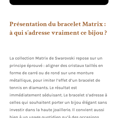
incolores sont
serties dans un
nouveau design de
cupchain. Se
Présentation du bracelet Matrix :
drapant
à qui s’adresse vraiment ce bijou ?
superbement sur le
poignet, ce bracelet
est joli et discret
Conçus pour durer :
les bijoux
La collection Matrix de Swarovski repose sur un
Swarovski sont
principe éprouvé : aligner des cristaux taillés en
caractérisés par
l'extraordinaire
forme de carré ou de rond sur une monture
brillance des
métallique, pour imiter l’effet d’un bracelet de
cristaux Swarovski
tennis en diamants. Le résultat est
et des métaux
durables. Évitez
immédiatement séduisant. Le bracelet s’adresse à
tout contact avec
celles qui souhaitent porter un bijou élégant sans
l'eau, les lotions ou
investir dans la haute joaillerie. Il convient aussi
le parfum
Démarquez-vous :
bien à un usage quotidien qu’à des occasions