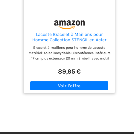
Lacoste Bracelet à Maillons pour
Homme Collection STENCIL en Acier
Inoxydable Embelli avec Motif Petit
Bracelet à maillons pour homme de Lacoste
Piqué - 2040188
Matériel: Acier inoxydable Circonférence intérieure
: 17 cm plus extenseur 20 mm Embelli avec motif
petit piqué qui s'inspire à la polo au crocodile
Lacoste Fermoir : Cliquet dépliant
89,95 €