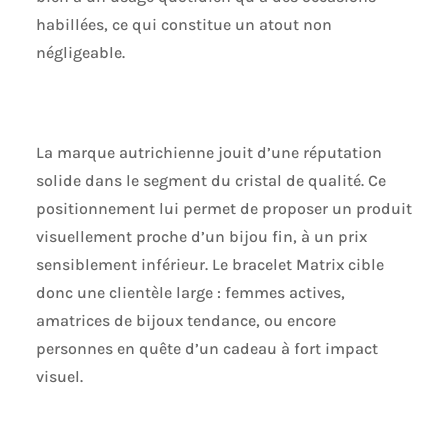
un cadeau
habillées, ce qui constitue un atout non
charmant pour
négligeable.
vous ou un être
cher, ce bracelet
étincelant a été
conçu pour
compléter n'importe
La marque autrichienne jouit d’une réputation
quelle tenue,
ajoutant une
solide dans le segment du cristal de qualité. Ce
touche luxueuse et
positionnement lui permet de proposer un produit
élégante Articles
visuellement proche d’un bijou fin, à un prix
livrés : 1 x Bracelet
Swarovski Subtle
sensiblement inférieur. Le bracelet Matrix cible
collection pour
donc une clientèle large : femmes actives,
femme, chaîne de
amatrices de bijoux tendance, ou encore
24 cm en métal
rhodié, livré dans
personnes en quête d’un cadeau à fort impact
une boîte à bracelet
visuel.
Swarovski