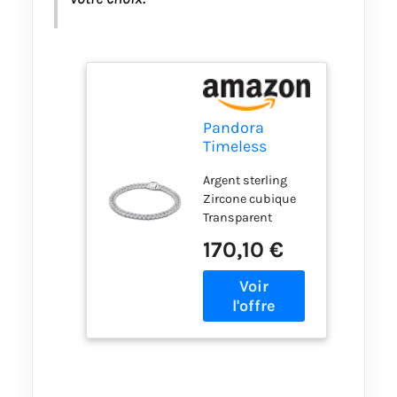
Pandora
Timeless
Bracelet Pavé
Argent sterling
en argent
Zircone cubique
sterling avec
Transparent
zircones
Chaîne de bracelet
cubiques
170,10 €
transparentes,
18