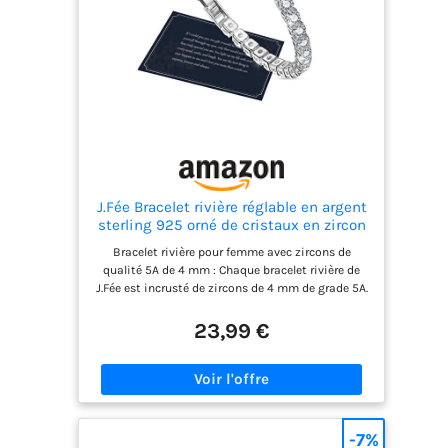
J.Fée Bracelet rivière réglable en argent
sterling 925 orné de cristaux en zircon
Différentes couleurs de métaux avec
Bracelet rivière pour femme avec zircons de
boîte cadeau, 7.5 inches, Métal Zircone
qualité 5A de 4 mm : Chaque bracelet rivière de
cubique Cristal
J.Fée est incrusté de zircons de 4 mm de grade 5A.
Grâce à la technologie de découpe avancée, les
zircons de 4 mm sont aussi transparents que le
23,99 €
cristal. Il est presque comparable à un bracelet en
diamant, les zircons sur le bracelet reflétant un
bel arc-en-ciel de lumière. Joli bracelet. Bracelet
rivière en argent pour femme de 19 cm + fermoir
simple : Le bracelet rivière en argent de 4 mm de
J.Fée est parfaitement adapté pour le quotidien.
-7%