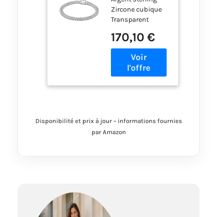
en argent
Zircone cubique
sterling avec
Transparent
zircones
Chaîne de bracelet
cubiques
170,10 €
transparentes,
18
Disponibilité et prix à jour – informations fournies
par Amazon