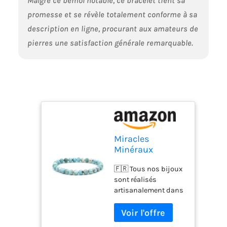
Malgré ce bémol notable, ce bracelet tient sa
promesse et se révèle totalement conforme à sa
description en ligne, procurant aux amateurs de
pierres une satisfaction générale remarquable.
Miracles
Minéraux
Bracelet perle
🇫🇷 Tous nos bijoux
ronde 6 mm,
sont réalisés
pierre naturelle,
artisanalement dans
création
notre atelier boutique
artisanale
situé dans la région
française, plus
Parisienne. Ainsi
de 60 choix