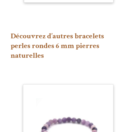
nous contrôlons au
(Larimar AAA)
plus près la qualité
de chaque pièce au
sortie de notre atelier.
Découvrez d’autres bracelets
perles rondes 6 mm pierres
naturelles