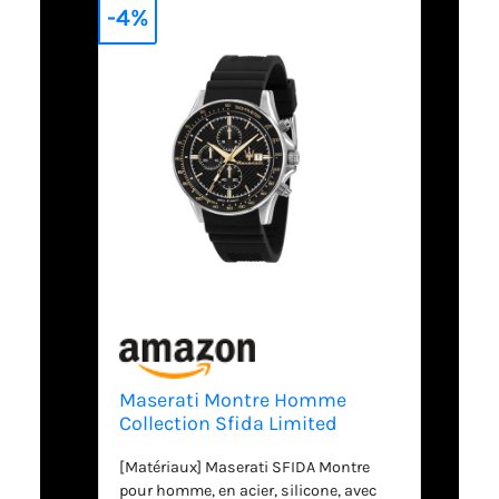
-4%
Maserati Montre Homme
Collection Sfida Limited
Edition,Chronographe,à
[Matériaux] Maserati SFIDA Montre
Quartz-R8871640005
pour homme, en acier, silicone, avec