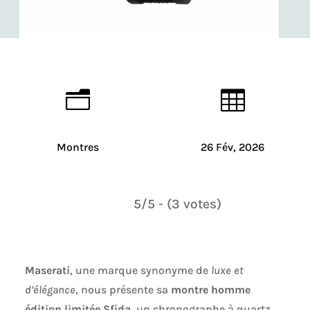
n

Montres
26 Fév, 2026
5/5 - (3 votes)
Maserati
, une marque synonyme de
luxe et
d’élégance
, nous présente sa
montre homme
édition limitée Sfida
, un chronographe à quartz