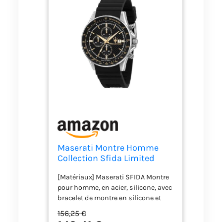
Maserati Montre Homme
Collection Sfida Limited
Edition,Chronographe,à
[Matériaux] Maserati SFIDA Montre
Quartz-R8871640005
pour homme, en acier, silicone, avec
bracelet de montre en silicone et
boucle ardillon [Fonctions] Montre
156,25 €
analogique avec mouvement à