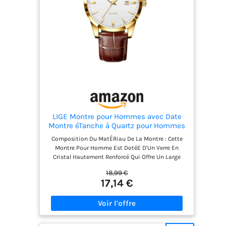
LIGE Montre pour Hommes avec Date
Montre éTanche à Quartz pour Hommes
en Cuir Jaune-Brun,Or Blanc
Composition Du MatÉRiau De La Montre : Cette
Montre Pour Homme Est DotéE D'Un Verre En
Cristal Hautement Renforcé Qui Offre Un Large
éVentail D'Options De Couleur Et De Design, Et
18,99 €
Est AssociéE à Un Bracelet En Cuir De Haute
17,14 €
Qualité Pour Plus De Confort Et De Durabilité. Le
BoîTier Est En Acier Inoxydable, Solide Et
RéSistant à La Corrosion, Et Le Design
Minimaliste Du Cadran ConfèRe à La Montre Un
Aspect éLéGant Et Classique Mouvement à Quartz