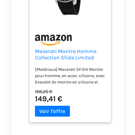
Maserati Montre Homme
Collection Sfida Limited
Edition,Chronographe,à
[Matériaux] Maserati SFIDA Montre
Quartz-R8871640005
pour homme, en acier, silicone, avec
bracelet de montre en silicone et
boucle ardillon [Fonctions] Montre
156,25 €
analogique avec mouvement à
149,41 €
quartz et fonction chronographe
[Caractéristiques] Le boîtier de la
montre mesure 44mm de diamètre,
avec épaisseur 11,40mm. Le boîtier
noir est équipé d'un verre saphir
antireflet [Imperméabilisation]