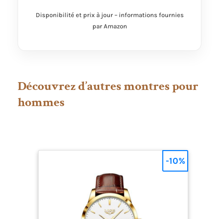
Résistance à l'eau jusqu'à 10 ATM
Disponibilité et prix à jour – informations fournies
[Packaging] Boîte originale Maserati
par Amazon
et garantie 2 ans
Découvrez d’autres montres pour
hommes
-10%