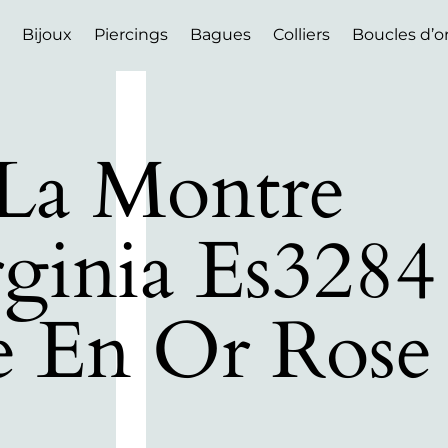
Bijoux
Piercings
Bagues
Colliers
Boucles d’or
 La Montre
rginia Es3284
ce En Or Rose