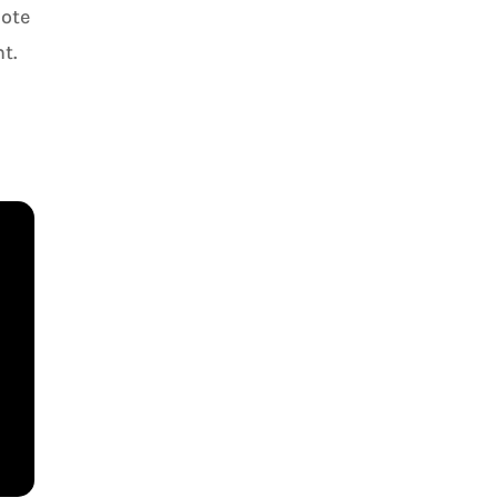
note
t.