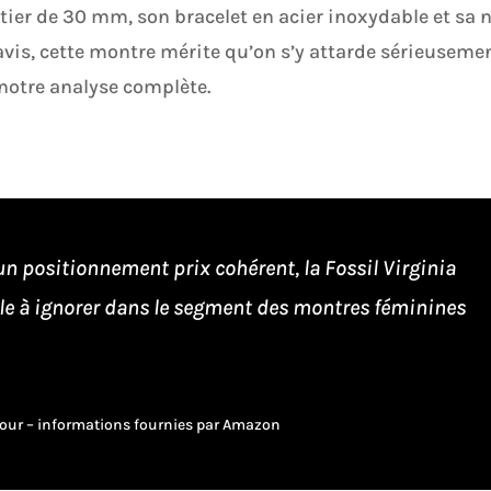
ier de 30 mm, son bracelet en acier inoxydable et sa 
 avis, cette montre mérite qu’on s’y attarde sérieusemen
 notre analyse complète.
 un positionnement prix cohérent, la Fossil Virginia
le à ignorer dans le segment des montres féminines
à jour – informations fournies par Amazon