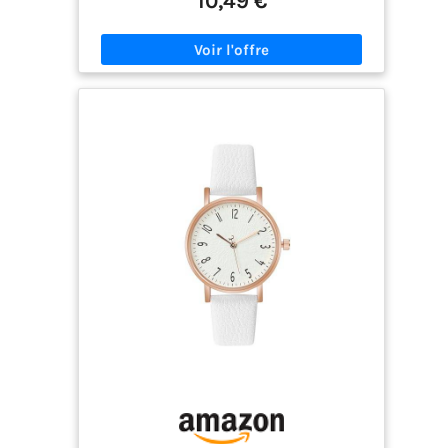
10,49 €
immédiate sans sortir le téléphone. Chaque alerte
plupart des poignets. Remarque : la montre n'est
(Gmail, Outlook) est gérée avec une latence zéro,
pas étanche ; évitez donc de vous laver les mains
offrant un contrôle total sur votre vie numérique.
ou de la porter sous la pluie. [Chronométrage
C'est l'assistant idéal pour gérer vos priorités
Précis] Dotée d'un mouvement à quartz de haute
avec discrétion et efficacité accrue au quotidien.
qualité, cette montre en cuir pour femme affiche
✅[Lecteur Musique & 300+ Cadrans
une heure précise et stable, garantissant un
Personnalisables] Cette montre sport intègre un
chronométrage quotidien fiable sans réglages
lecteur de musique autonome et permet de gérer
fréquents. La boucle permet un ajustement facile,
la musique de votre smartphone directement au
la rendant facile à mettre et à enlever.
poignet. Chaque pack inclut un deuxième bracelet
[Confortable à Porter] Le montre bracelet en cuir
offert pour varier les styles. Personnalisez l'écran
souple de cette montre est respirant et doux pour
avec plus de 300 cadrans variés, parfaits pour
la peau, s'adaptant parfaitement à votre poignet.
chaque occasion (bureau, sport, soirée), ou
Il ne colle pas à la transpiration, offrant un
téléchargez vos propres photos pour un look
confort optimal pour diverses occasions, du
unique. Cette montre intelligente allie
travail au sport en passant par les voyages.
divertissement et personnalisation totale. Un
[Design élégant] Cette montre femme en cuir
choix idéal offrant un rapport qualité-prix
dotée d'un bracelet fin, ne pèse que 0,026 kg, ce
imbattable pour ceux qui veulent une montre
qui la rend légère et facile à porter au quotidien.
reflétant leur style tout en gardant le contrôle sur
Que ce soit pour vos trajets quotidiens ou pour
leur contenu multimédia. ✅[113 Modes Sportifs &
un rendez-vous galant, cette montre sublimera
Synchronisation Apple Health] Atteignez vos
votre tenue et vous apportera une touche
objectifs avec cette montre sport proposant 113
d'élégance. [Plusieurs Coloris] Cette montre
modes (course, cyclisme, yoga, fitness). Via le
spécialement conçue pour les femmes, est
GPS de votre smartphone, tracez vos itinéraires
disponible en rouge, marron, noir, vert, blanc et
et cartographiez vos parcours précisément.
bleu. C'est le choix idéal pour la fête des Mères,