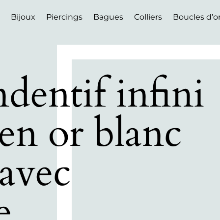
Bijoux
Piercings
Bagues
Colliers
Boucles d’or
ndentif infini
en or blanc
 avec
e