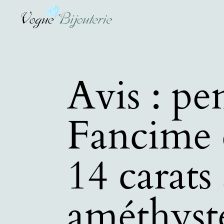
Avis : pe
Fancime 
14 carats
améthyst