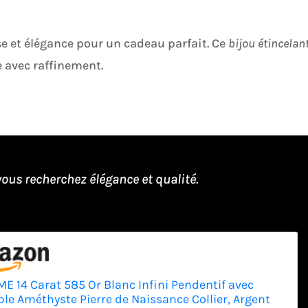
se et élégance pour un cadeau parfait. Ce
bijou étincelan
 avec raffinement.
ous recherchez élégance et qualité.
E 14 Carat 585 Or Blanc Infini Pendentif avec
ble Améthyste Pierre de Naissance Collier, Argent