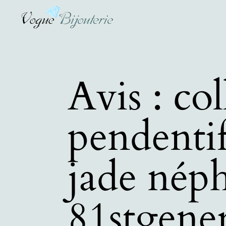
Avis : col
pendenti
jade néph
81stgene