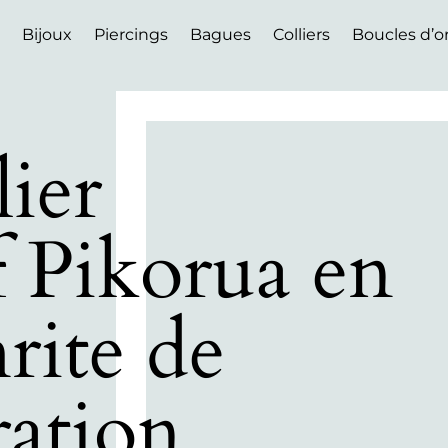
Bijoux
Piercings
Bagues
Colliers
Boucles d’or
lier
f Pikorua en
rite de
ration