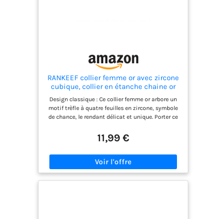
la raison pour laquelle chaque bijou
est fabriqué à la main.
RANKEEF collier femme or avec zircone
cubique, collier en étanche chaine or
femme
Design classique : Ce collier femme or arbore un
motif trèfle à quatre feuilles en zircone, symbole
de chance, le rendant délicat et unique. Porter ce
collier or femme rehaussera non seulement votre
personnalité, mais vous rendra également plus
11,99 €
charmante et attirera tous les regards en toute
occasion. Matériau de haute qualité : ce chaine or
femme est fabriqué en argent sterling 925, le
collier doré femme est sans nickel, sans plomb,
hypoallergénique et très respectueux des peaux
sensibles. Le matériau en collier plaqué or femme
est durable et ne se décolore pas facilement, vous
pouvez porter le collier chaine or pendant
longtemps, de sorte que votre beauté ne se