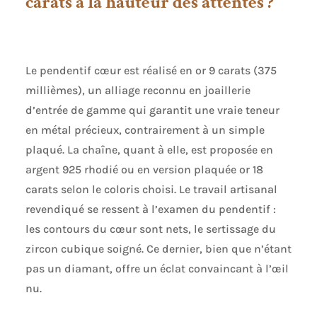
carats à la hauteur des attentes ?
certificat d'authenticité. Ce collier est
donc le cadeau idéal pour un
anniversaire, Noël ou la Saint Valentin
ALLERGIE-LIBRE & RÉSISTANT : Les
bijoux Orovi sont sans allergènes et
Le pendentif cœur est réalisé en or 9 carats (375
doux pour la peau. Une particularité de
l'or blanc est la haute résistance de la
millièmes), un alliage reconnu en joaillerie
couleur, ce qui crée un accessoire
d’entrée de gamme qui garantit une vraie teneur
exclusif qui présente une durabilité
en métal précieux, contrairement à un simple
particulièrement élevée FABRIQUÉ À LA
MAIN : nous attachons une grande
plaqué. La chaîne, quant à elle, est proposée en
importance à la qualité de nos
argent 925 rhodié ou en version plaquée or 18
produits ainsi qu'à la satisfaction
carats selon le coloris choisi. Le travail artisanal
absolue du client. C'est la raison pour
laquelle chaque bijou est fabriqué à la
revendiqué se ressent à l’examen du pendentif :
main.
les contours du cœur sont nets, le sertissage du
zircon cubique soigné. Ce dernier, bien que n’étant
pas un diamant, offre un éclat convaincant à l’œil
nu.