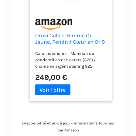
Orovi Collier Femme Or
Jaune, Penditif Cœur en Or 9
Carats 375 avec Zircon
Caractéristiques : Matériau du
Cubique et 45 cm Chaîne
pendentif en or 9 carats (375) /
Femme Argent Plaqué or 18
chaîne en argent sterling 925
Carat- Bijoux Femme
plaqué or, poids : 3,40 g. Chaîne
Hypoallergéniques, Collier
249,00 €
gourmette 45 cm, fermoir à ressort.
Cœur Fait à la Main
Conseil d'entretien : nettoyez ou
polissez ce bijou avec un chiffon
doux et conservez-le
individuellement dans votre boîte à
bijoux. Véritable bijou en or : le
pendentif en forme de cœur est
Disponibilité et prix à jour – informations fournies
composé d'or jaune 9 carats (375) et
est orné d'une zircone scintillante
par Amazon